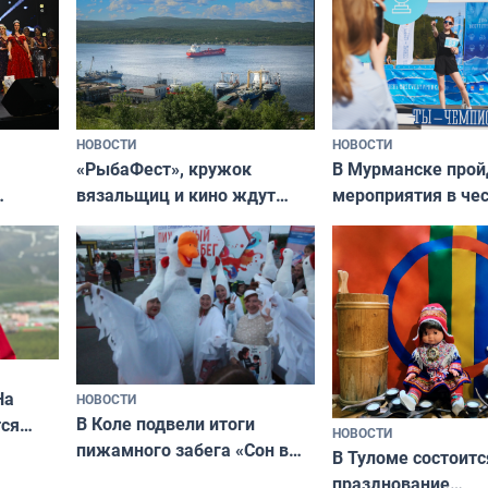
НОВОСТИ
НОВОСТИ
«РыбаФест», кружок
В Мурманске прой
вязальщиц и кино ждут
мероприятия в че
мурманчан в эти выходные
урса
физкультурника
кая
На
НОВОСТИ
В Коле подвели итоги
ся
НОВОСТИ
пижамного забега «Сон в
годно,
В Туломе состоитс
Олимпийскую ночь»
празднование