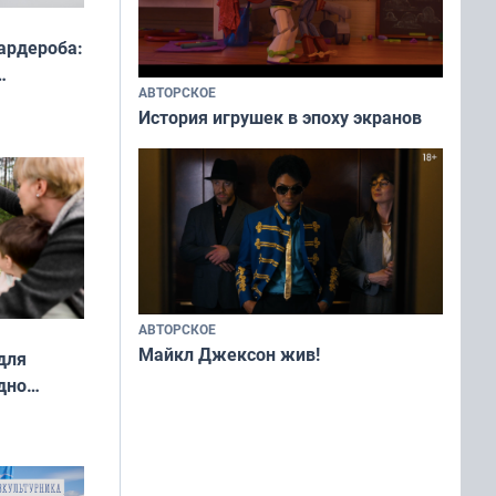
ардероба:
АВТОРСКОЕ
ды — как
История игрушек в эпоху экранов
о
ой сезон
АВТОРСКОЕ
Майкл Джексон жив!
для
дно
ок —
ять
 и без