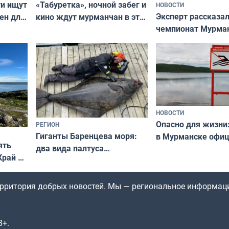
ти ищут
«Табуретка», ночной забег и
НОВОСТИ
Эксперт рассказал
ен для
кино ждут мурманчан в эти
чемпионат Мурма
выходные
области по футбол
фильме
незамеченным
НОВОСТИ
Опасно для жизни
РЕГИОН
Гиганты Баренцева моря:
в Мурманске офи
ять
два вида палтуса
запретили купать
Край у
и их рекордные трофеи
в городских водоё
отогид
гу»
территория добрых новостей. Мы — региональное информац
8+.