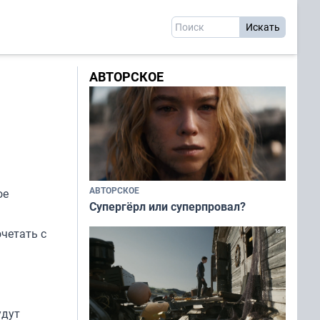
АВТОРСКОЕ
АВТОРСКОЕ
ое
Супергёрл или суперпровал?
четать с
удут