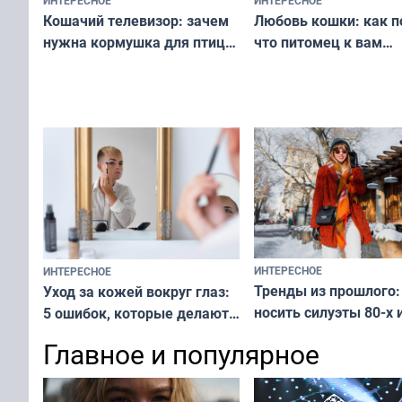
ИНТЕРЕСНОЕ
Любовь кошки: как п
Кошачий телевизор: зачем
что питомец к вам
нужна кормушка для птиц
не равнодушен — про
за окном — простое
вашу с ним связь
решение от скуки и стресса
у питомца
ИНТЕРЕСНОЕ
ИНТЕРЕСНОЕ
Тренды из прошлого:
Уход за кожей вокруг глаз:
носить силуэты 80-х и
5 ошибок, которые делают
х — как выглядеть
все — как исправить
Главное и популярное
современно и стильн
и вернуть свежий взгляд
переплат
без дорогих средств