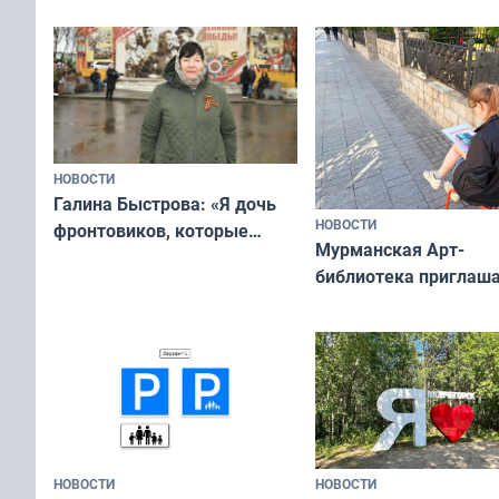
ты им интересен»
НОВОСТИ
Галина Быстрова: «Я дочь
НОВОСТИ
фронтовиков, которые
Мурманская Арт-
приехали осваивать Север»
библиотека приглаша
сотрудничеству худ
и фотографов
НОВОСТИ
НОВОСТИ