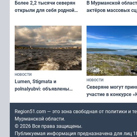
В Мурманской облас
Более 2,2 тысячи северян
актёров массовых сц
открыли для себя родной
съёмок в
край в рамках проекта
короткометражном 
«Туризм для своих»
НОВОСТИ
НОВОСТИ
Lumen, Stigmata и
Северяне могут прин
polnalyubvi: объявлены
участие в конкурсе «
хедлайнеры фестиваля
северной границы: ф
«Имандра» в 2026 года
по Печенгскому окру
Region51.com — это зона свободная от политики и 
Мурманской области.
© 2026 Все права защищены.
Публикуемая информация предназначена для лиц 1