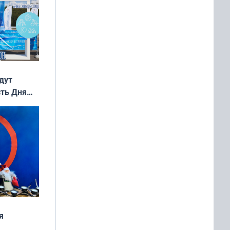
дут
сть Дня
я