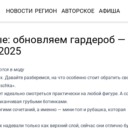
НОВОСТИ
РЕГИОН
АВТОРСКОЕ
АФИША
ые: обновляем гардероб —
2025
ются в моду
х. Давайте разберемся, на что особенно стоит обратить св
uschka
».
т идеально смотреться практически на любой фигуре. А со
 заканчивая грубыми ботинками.
ими сочетаний, а именно — мини-топ и рубашка, которая
х надевали только как верхний слой, сейчас они отлично б