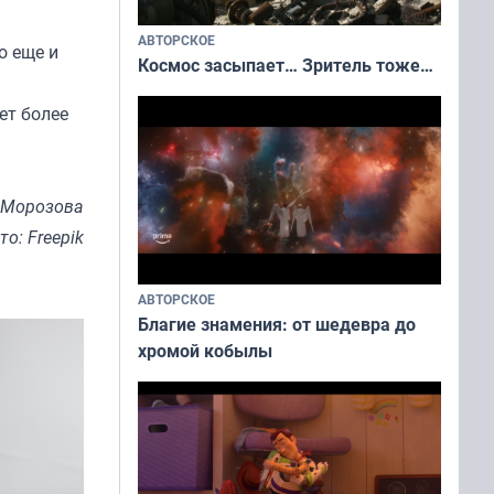
АВТОРСКОЕ
о еще и
Космос засыпает… Зритель тоже…
ет более
 Морозова
то: Freepik
АВТОРСКОЕ
Благие знамения: от шедевра до
хромой кобылы