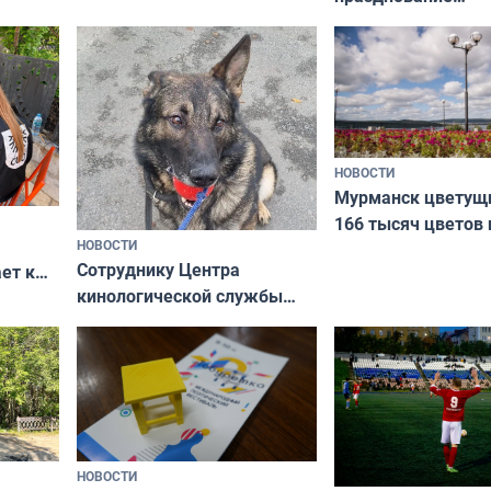
Международного 
коренных народов
НОВОСТИ
Мурманск цветущи
166 тысяч цветов 
НОВОСТИ
вазонов
Сотруднику Центра
ет к
кинологической службы
ожников
ищут новый дом
НОВОСТИ