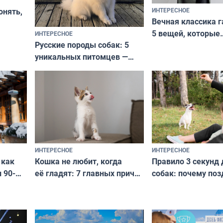
ИНТЕРЕСНОЕ
онять,
Вечная классика г
5 вещей, которые
ИНТЕРЕСНОЕ
верьте
Русские породы собак: 5
не выходят из мо
уникальных питомцев —
выглядеть стильн
национальные сокровища
и актуально в люб
с удивительной историей
и характером
ИНТЕРЕСНОЕ
ИНТЕРЕСНОЕ
Кошка не любит, когда
Правило 3 секунд 
 как
её гладят: 7 главных причин
собак: почему поз
 90-
и как исправить — как найти
ругать за проступ
подход даже к самому
научитесь объясн
о без
независимому питомцу
питомцу всё сразу
криков