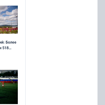
дня
 мира
й: Более
и 518