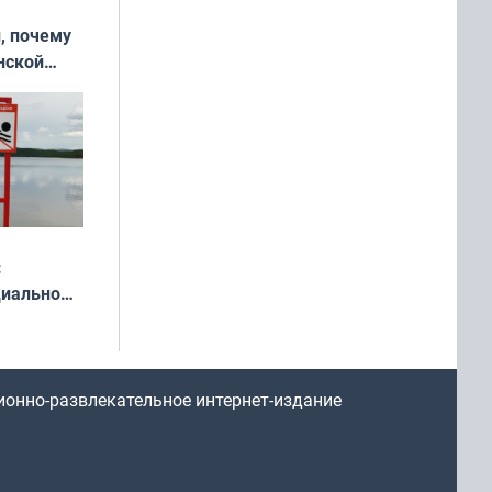
, почему
нской
у остался
:
циально
ся
мах
ионно-развлекательное интернет-издание