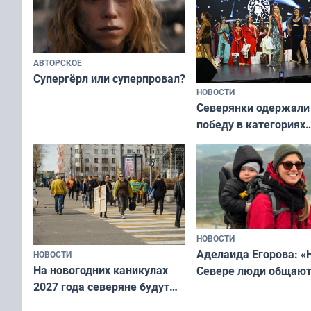
АВТОРСКОЕ
Супергёрл или суперпровал?
НОВОСТИ
Северянки одержали
победу в категориях
всероссийского конк
«Мисс и Миссис Вели
Русь»
НОВОСТИ
Аделаида Егорова: «
НОВОСТИ
На новогодних каникулах
Севере люди общают
2027 года северяне будут
не потому, что это вы
отдыхать 11 дней
а потому что