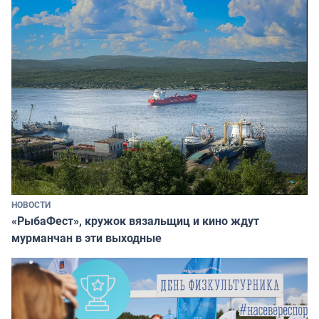
НОВОСТИ
«РыбаФест», кружок вязальщиц и кино ждут
мурманчан в эти выходные