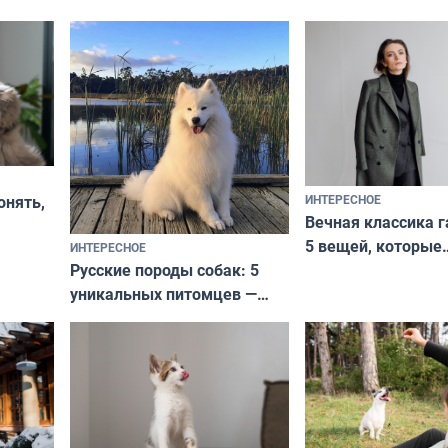
ИНТЕРЕСНОЕ
онять,
Вечная классика г
5 вещей, которые
ИНТЕРЕСНОЕ
верьте
Русские породы собак: 5
не выходят из мо
уникальных питомцев —
выглядеть стильн
национальные сокровища
и актуально в люб
с удивительной историей
и характером