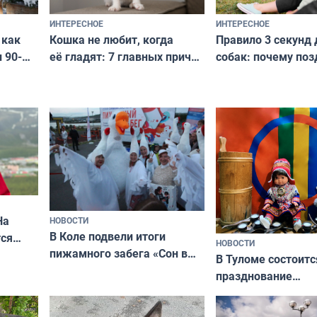
ИНТЕРЕСНОЕ
ИНТЕРЕСНОЕ
Кошка не любит, когда
Правило 3 секунд 
 как
её гладят: 7 главных причин
собак: почему поз
 90-
и как исправить — как найти
ругать за проступ
подход даже к самому
научитесь объясн
о без
независимому питомцу
питомцу всё сразу
криков
На
НОВОСТИ
В Коле подвели итоги
ся
НОВОСТИ
пижамного забега «Сон в
годно,
В Туломе состоитс
Олимпийскую ночь»
празднование
Международного 
коренных народов