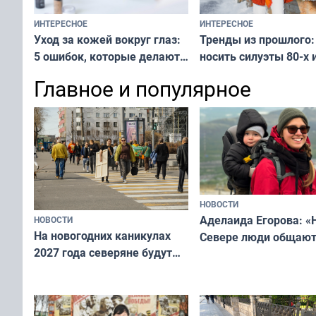
ИНТЕРЕСНОЕ
ИНТЕРЕСНОЕ
Тренды из прошлого:
Уход за кожей вокруг глаз:
носить силуэты 80-х и
5 ошибок, которые делают
х — как выглядеть
все — как исправить
Главное и популярное
современно и стильн
и вернуть свежий взгляд
переплат
без дорогих средств
НОВОСТИ
Аделаида Егорова: «
НОВОСТИ
На новогодних каникулах
Севере люди общают
2027 года северяне будут
не потому, что это вы
отдыхать 11 дней
а потому что
ты им интересен»