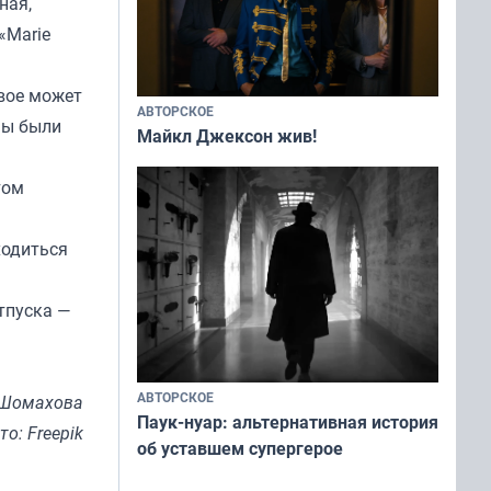
ная,
«Marie
ивое может
АВТОРСКОЕ
ны были
Майкл Джексон жив!
том
ходиться
тпуска —
АВТОРСКОЕ
 Шомахова
Паук-нуар: альтернативная история
то: Freepik
об уставшем супергерое