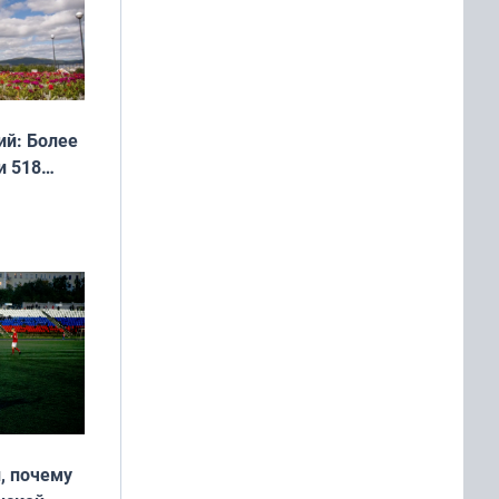
й: Более
и 518
, почему