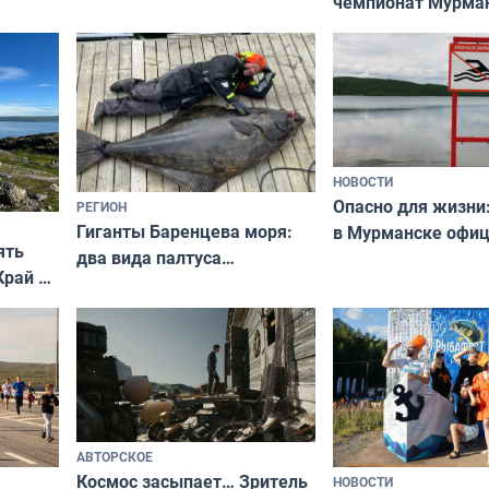
чемпионат Мурма
выходные
области по футбол
фильме
незамеченным
НОВОСТИ
Опасно для жизни
РЕГИОН
Гиганты Баренцева моря:
в Мурманске офи
ять
два вида палтуса
запретили купать
Край у
и их рекордные трофеи
в городских водоё
отогид
гу»
АВТОРСКОЕ
Космос засыпает… Зритель
НОВОСТИ