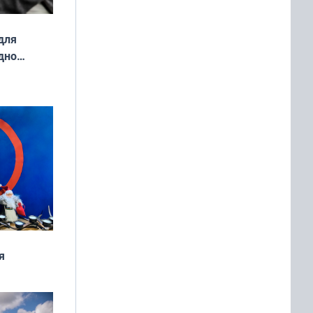
для
дно
ок —
ять
 и без
я
дня
 мира