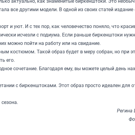
олько актуально, как знаменитые биркенштоки. Это необыч
тала все другими модели. В одной из своих статей издание
т и уют. И с тех пор, как человечество поняло, что крас
ически исчезли с подиума. Если раньше биркенштоки нуж
 них можно пойти на работу или на свидание.
ым костюмом. Такой образ будет в меру собран, но при э
ь его.
дное сочетание. Благодаря ему, вы можете целый день на
тании с биркенштоками. Этот образ просто идеален для о
 сезона
.
Регина
Фо