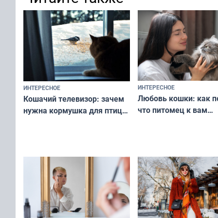
ИНТЕРЕСНОЕ
ИНТЕРЕСНОЕ
Любовь кошки: как п
Кошачий телевизор: зачем
что питомец к вам
нужна кормушка для птиц
не равнодушен — про
за окном — простое
вашу с ним связь
решение от скуки и стресса
у питомца