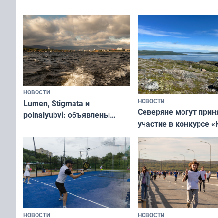
съёмок в
край в рамках проекта
короткометражном 
«Туризм для своих»
НОВОСТИ
НОВОСТИ
Lumen, Stigmata и
Северяне могут прин
polnalyubvi: объявлены
участие в конкурсе «
хедлайнеры фестиваля
северной границы: ф
«Имандра» в 2026 года
по Печенгскому окру
НОВОСТИ
НОВОСТИ