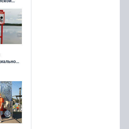
нской
у остался
:
циально
ся
мах