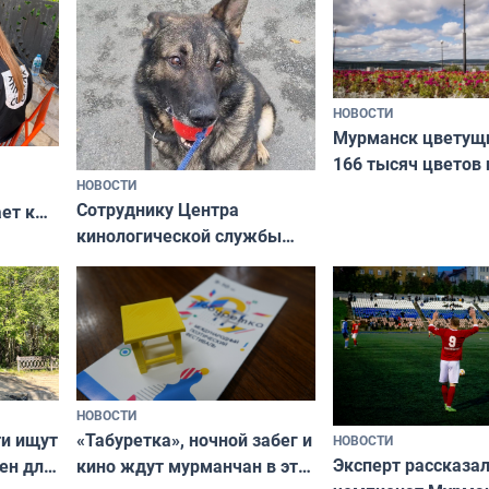
НОВОСТИ
Мурманск цветущи
166 тысяч цветов 
НОВОСТИ
вазонов
Сотруднику Центра
ет к
кинологической службы
ожников
ищут новый дом
НОВОСТИ
ти ищут
«Табуретка», ночной забег и
НОВОСТИ
Эксперт рассказал
ен для
кино ждут мурманчан в эти