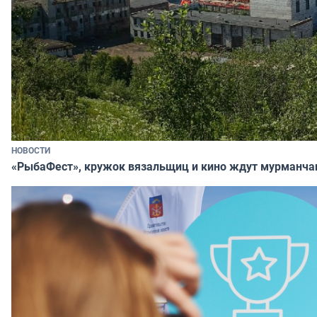
НОВОСТИ
«РыбаФест», кружок вязальщиц и кино ждут мурманча