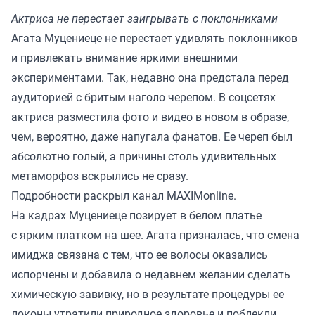
Актриса не перестает заигрывать с поклонниками
Агата Муцениеце не перестает удивлять поклонников
и привлекать внимание яркими внешними
экспериментами. Так, недавно она предстала перед
аудиторией с бритым наголо черепом. В соцсетях
актриса разместила фото и видео в новом в образе,
чем, вероятно, даже напугала фанатов. Ее череп был
абсолютно голый, а причины столь удивительных
метаморфоз вскрылись не сразу.
Подробности раскрыл канал
MAXIMonline
.
На кадрах Муцениеце позирует в белом платье
с ярким платком на шее. Агата призналась, что смена
имиджа связана с тем, что ее волосы оказались
испорчены и добавила о недавнем желании сделать
химическую завивку, но в результате процедуры ее
локоны утратили природное здоровье и поблекли.