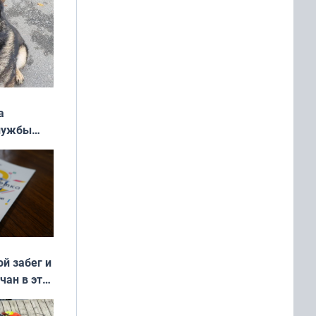
а
службы
ой забег и
чан в эти