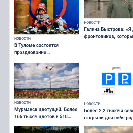
НОВОСТИ
Галина Быстрова: «Я
фронтовиков, котор
НОВОСТИ
приехали осваивать 
В Туломе состоится
празднование
Международного дня
коренных народов мира
НОВОСТИ
НОВОСТИ
Мурманск цветущий: Более
Более 2,2 тысячи сев
166 тысяч цветов и 518
открыли для себя ро
вазонов
край в рамках проек
«Туризм для своих»