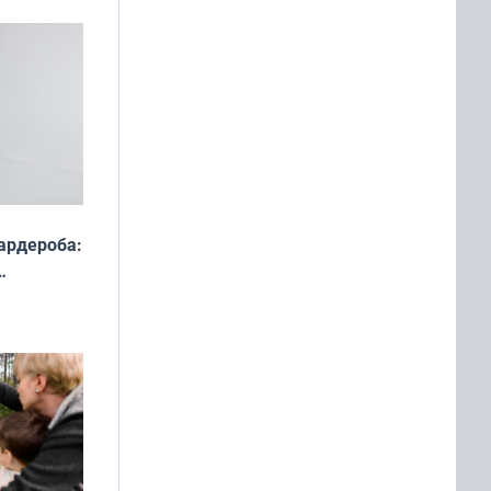
ардероба:
ды — как
о
ой сезон