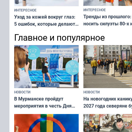
ИНТЕРЕСНОЕ
ИНТЕРЕСНОЕ
Тренды из прошлого:
Уход за кожей вокруг глаз:
носить силуэты 80-х и
5 ошибок, которые делают
х — как выглядеть
все — как исправить
Главное и популярное
современно и стильн
и вернуть свежий взгляд
переплат
без дорогих средств
НОВОСТИ
НОВОСТИ
В Мурманске пройдут
На новогодних каник
мероприятия в честь Дня
2027 года северяне б
физкультурника
отдыхать 11 дней