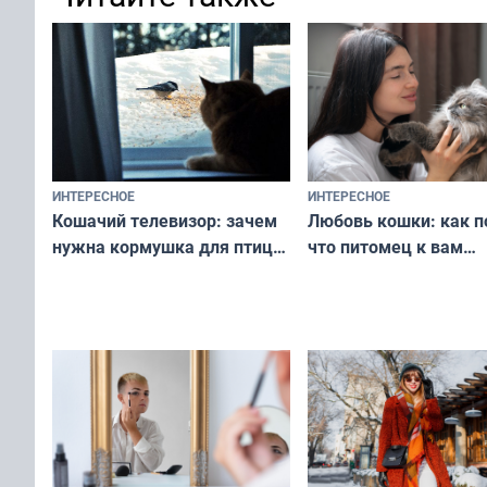
ИНТЕРЕСНОЕ
ИНТЕРЕСНОЕ
Любовь кошки: как п
Кошачий телевизор: зачем
что питомец к вам
нужна кормушка для птиц
не равнодушен — про
за окном — простое
вашу с ним связь
решение от скуки и стресса
у питомца