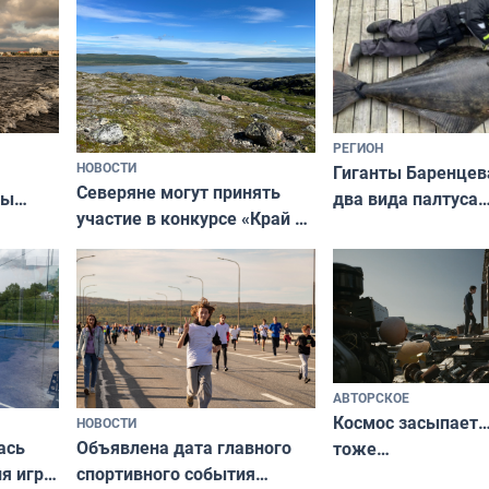
РЕГИОН
НОВОСТИ
Гиганты Баренцев
Северяне могут принять
два вида палтуса
ны
участие в конкурсе «Край у
и их рекордные т
ля
северной границы: фотогид
да
по Печенгскому округу»
АВТОРСКОЕ
Космос засыпает…
НОВОСТИ
ась
Объявлена дата главного
тоже…
ля игры
спортивного события