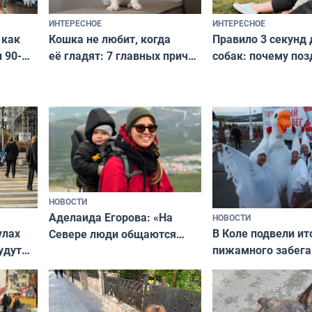
ИНТЕРЕСНОЕ
ИНТЕРЕСНОЕ
Кошка не любит, когда
Правило 3 секунд 
 как
её гладят: 7 главных причин
собак: почему поз
 90-
и как исправить — как найти
ругать за проступ
подход даже к самому
научитесь объясн
о без
независимому питомцу
питомцу всё сразу
криков
НОВОСТИ
Аделаида Егорова: «На
НОВОСТИ
В Коле подвели ит
улах
Севере люди общаются
пижамного забега
удут
не потому, что это выгодно,
Олимпийскую ноч
а потому что
ты им интересен»