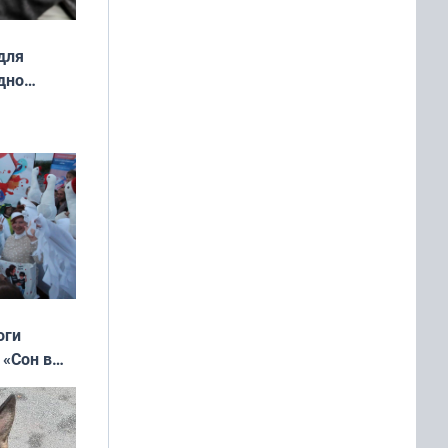
для
дно
ок —
ять
 и без
оги
 «Сон в
ь»