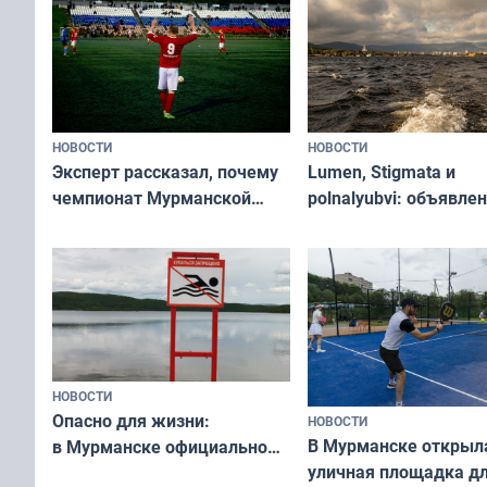
НОВОСТИ
НОВОСТИ
Эксперт рассказал, почему
Lumen, Stigmata и
чемпионат Мурманской
polnalyubvi: объявле
области по футболу остался
хедлайнеры фестива
незамеченным
«Имандра» в 2026 го
НОВОСТИ
Опасно для жизни:
НОВОСТИ
В Мурманске открыл
в Мурманске официально
уличная площадка д
запретили купаться