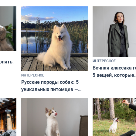
ИНТЕРЕСНОЕ
онять,
Вечная классика г
5 вещей, которые
ИНТЕРЕСНОЕ
верьте
Русские породы собак: 5
не выходят из мо
уникальных питомцев —
выглядеть стильн
национальные сокровища
и актуально в люб
с удивительной историей
и характером