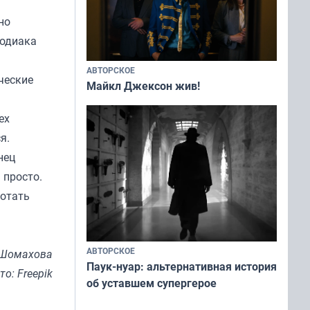
но
зодиака
АВТОРСКОЕ
ческие
Майкл Джексон жив!
ех
я.
нец
 просто.
ботать
АВТОРСКОЕ
 Шомахова
Паук-нуар: альтернативная история
то: Freepik
об уставшем супергерое