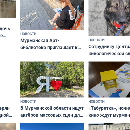
 дочь
НОВОСТИ
ые
Мурманская Арт-
НОВОСТИ
Север»
Сотруднику Центр
библиотека приглашает к
кинологической 
сотрудничеству художников
ищут новый дом
и фотографов
НОВОСТИ
НОВОСТИ
В Мурманской области ищут
ерян
«Табуретка», ночн
актёров массовых сцен для
дной
кино ждут мурман
съёмок в
та
выходные
короткометражном фильме