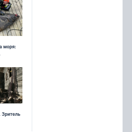
а моря:
рофеи
 Зритель