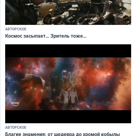
АВТОРСКОЕ
Космос засыпает… Зритель тоже…
АВТОРСКОЕ
Благие знамения: от шедевра до хромой кобылы