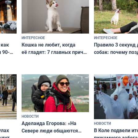
и характером
ИНТЕРЕСНОЕ
ИНТЕРЕСНОЕ
Кошка не любит, когда
Правило 3 секунд 
 как
её гладят: 7 главных причин
собак: почему поз
 90-
и как исправить — как найти
ругать за проступ
подход даже к самому
научитесь объясн
о без
независимому питомцу
питомцу всё сразу
криков
НОВОСТИ
Аделаида Егорова: «На
НОВОСТИ
В Коле подвели ит
улах
Севере люди общаются
пижамного забега
удут