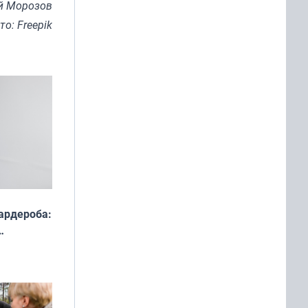
й Морозов
то: Freepik
ардероба:
ды — как
о
ой сезон