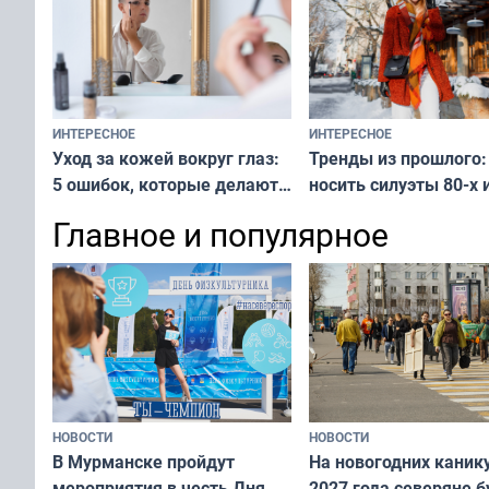
ИНТЕРЕСНОЕ
ИНТЕРЕСНОЕ
Тренды из прошлого:
Уход за кожей вокруг глаз:
носить силуэты 80-х и
5 ошибок, которые делают
х — как выглядеть
все — как исправить
Главное и популярное
современно и стильн
и вернуть свежий взгляд
переплат
без дорогих средств
НОВОСТИ
НОВОСТИ
В Мурманске пройдут
На новогодних каник
мероприятия в честь Дня
2027 года северяне б