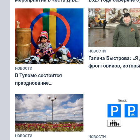
физкультурника
отдыхать 11 дней
НОВОСТИ
Галина Быстрова: «Я
фронтовиков, котор
НОВОСТИ
приехали осваивать 
В Туломе состоится
празднование
Международного дня
коренных народов мира
НОВОСТИ
НОВОСТИ