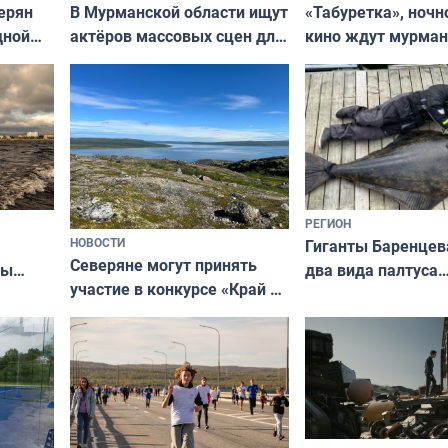
В Мурманской области ищут
ерян
«Табуретка», ночн
актёров массовых сцен для
дной
кино ждут мурман
съёмок в
та
выходные
короткометражном фильме
РЕГИОН
НОВОСТИ
Гиганты Баренцев
Северяне могут принять
два вида палтуса
ны
участие в конкурсе «Край у
и их рекордные т
ля
северной границы: фотогид
да
по Печенгскому округу»