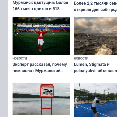
Мурманск цветущий: Более
Более 2,2 тысячи сев
166 тысяч цветов и 518
открыли для себя ро
вазонов
край в рамках проек
«Туризм для своих»
НОВОСТИ
НОВОСТИ
Эксперт рассказал, почему
Lumen, Stigmata и
чемпионат Мурманской
polnalyubvi: объявле
области по футболу остался
хедлайнеры фестива
незамеченным
«Имандра» в 2026 го