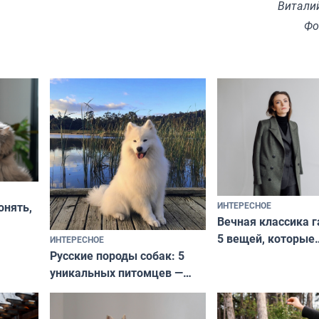
Витали
Фо
ИНТЕРЕСНОЕ
онять,
Вечная классика г
5 вещей, которые
ИНТЕРЕСНОЕ
верьте
Русские породы собак: 5
не выходят из мо
уникальных питомцев —
выглядеть стильн
национальные сокровища
и актуально в люб
с удивительной историей