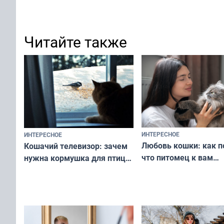
Читайте также
ИНТЕРЕСНОЕ
ИНТЕРЕСНОЕ
Любовь кошки: как п
Кошачий телевизор: зачем
что питомец к вам
нужна кормушка для птиц
не равнодушен — про
за окном — простое
вашу с ним связь
решение от скуки и стресса
у питомца