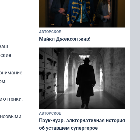
АВТОРСКОЕ
Майкл Джексон жив!
 ваш
еские
 внимание
ом.
 оттенки,
АВТОРСКОЕ
инсовыми
Паук-нуар: альтернативная история
об уставшем супергерое