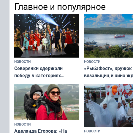
Главное и популярное
современно и стильн
и вернуть свежий взгляд
переплат
без дорогих средств
НОВОСТИ
НОВОСТИ
«РыбаФест», кружок
Северянки одержали
вязальщиц и кино ж
победу в категориях
мурманчан в эти вы
всероссийского конкурса
«Мисс и Миссис Великая
Русь»
НОВОСТИ
Аделаида Егорова: «На
НОВОСТИ