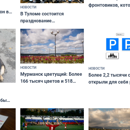
фронтовиков, кот
НОВОСТИ
он в
приехали осваива
В Туломе состоится
празднование
Международного дня
коренных народов мира
НОВОСТИ
НОВОСТИ
Мурманск цветущий: Более
Более 2,2 тысячи 
166 тысяч цветов и 518
открыли для себя
вазонов
край в рамках про
«Туризм для своих
жбы