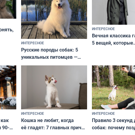
ИНТЕРЕСНОЕ
онять,
Вечная классика г
5 вещей, которые
ИНТЕРЕСНОЕ
верьте
Русские породы собак: 5
не выходят из мо
уникальных питомцев —
выглядеть стильн
национальные сокровища
и актуально в люб
с удивительной историей
и характером
ИНТЕРЕСНОЕ
ИНТЕРЕСНОЕ
Кошка не любит, когда
Правило 3 секунд 
 как
её гладят: 7 главных причин
собак: почему поз
 90-
и как исправить — как найти
ругать за проступ