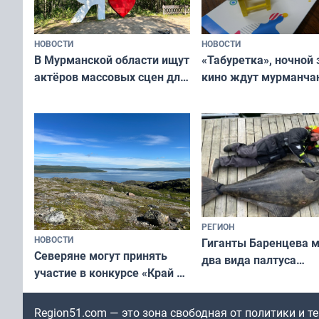
НОВОСТИ
НОВОСТИ
В Мурманской области ищут
«Табуретка», ночной 
актёров массовых сцен для
кино ждут мурманчан
съёмок в
выходные
короткометражном фильме
РЕГИОН
НОВОСТИ
Гиганты Баренцева м
Северяне могут принять
два вида палтуса
участие в конкурсе «Край у
и их рекордные троф
северной границы: фотогид
по Печенгскому округу»
Region51.com — это зона свободная от политики и 