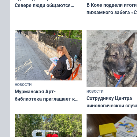
В Коле подвели итоги
Севере люди общаются
пижамного забега «С
не потому, что это выгодно,
Олимпийскую ночь»
а потому что
ты им интересен»
НОВОСТИ
Мурманская Арт-
НОВОСТИ
Сотруднику Центра
библиотека приглашает к
кинологической слу
сотрудничеству художников
ищут новый дом
и фотографов