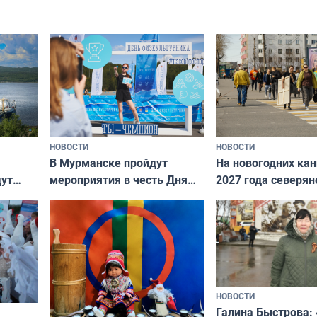
подход даже к самому
научитесь объясн
о без
независимому питомцу
питомцу всё сразу
криков
НОВОСТИ
НОВОСТИ
В Мурманске пройдут
На новогодних ка
дут
мероприятия в честь Дня
2027 года северян
ходные
физкультурника
отдыхать 11 дней
НОВОСТИ
Галина Быстрова: 