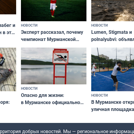
забег и
НОВОСТИ
НОВОСТИ
Эксперт рассказал, почему
Lumen, Stigmata и
 в эти
чемпионат Мурманской
polnalyubvi: объя
области по футболу остался
хедлайнеры фест
незамеченным
«Имандра» в 2026 
НОВОСТИ
Опасно для жизни:
НОВОСТИ
оря:
В Мурманске отк
в Мурманске официально
уличная площадка
запретили купаться
еи
в падел
в городских водоёмах
территория добрых новостей. Мы — региональное информац