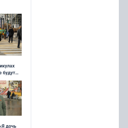
ять
 и без
никулах
е будут
«Я дочь