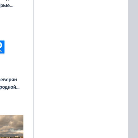
орые
ть Север»
северян
 родной
екта
»