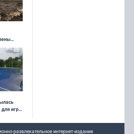
влены
иваля
года
рылась
 для игры
ионно-развлекательное интернет-издание