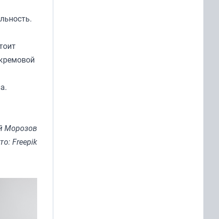
льность.
тоит
-кремовой
а.
й Морозов
то: Freepik