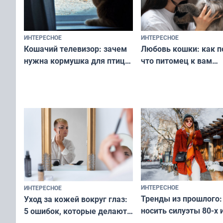
ИНТЕРЕСНОЕ
ИНТЕРЕСНОЕ
Любовь кошки: как п
Кошачий телевизор: зачем
что питомец к вам
нужна кормушка для птиц
не равнодушен — про
за окном — простое
вашу с ним связь
решение от скуки и стресса
у питомца
ИНТЕРЕСНОЕ
ИНТЕРЕСНОЕ
Тренды из прошлого:
Уход за кожей вокруг глаз:
носить силуэты 80-х и
5 ошибок, которые делают
х — как выглядеть
все — как исправить