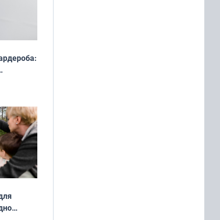
ардероба:
ды — как
о
ой сезон
для
дно
ок —