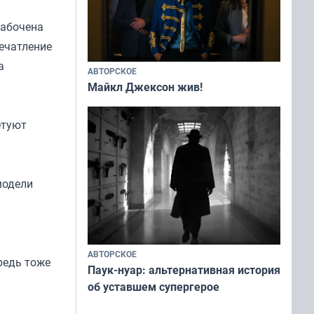
забочена
ечатление
а
АВТОРСКОЕ
Майкл Джексон жив!
етуют
модели
АВТОРСКОЕ
редь тоже
Паук-нуар: альтернативная история
об уставшем супергерое