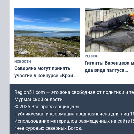
съёмок в
выходные
короткометражном фильме
РЕГИОН
НОВОСТИ
Гиганты Баренцева м
Северяне могут принять
два вида палтуса
участие в конкурсе «Край у
и их рекордные троф
северной границы: фотогид
по Печенгскому округу»
Region51.com — это зона свободная от политики и 
Мурманской области.
© 2026 Все права защищены.
Публикуемая информация предназначена для лиц 1
Использование материалов размещенных на сайте Re
гнев суровых северных Богов.