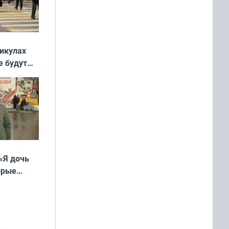
никулах
е будут
«Я дочь
орые
ть Север»