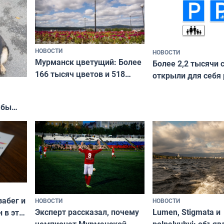
НОВОСТИ
НОВОСТИ
Мурманск цветущий: Более
Более 2,2 тысячи 
166 тысяч цветов и 518
открыли для себя
вазонов
край в рамках про
«Туризм для своих
жбы
забег и
НОВОСТИ
НОВОСТИ
Эксперт рассказал, почему
Lumen, Stigmata и
 в эти
чемпионат Мурманской
polnalyubvi: объя