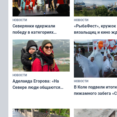
НОВОСТИ
НОВОСТИ
«РыбаФест», кружок
Северянки одержали
вязальщиц и кино ж
победу в категориях
мурманчан в эти вы
всероссийского конкурса
«Мисс и Миссис Великая
Русь»
НОВОСТИ
Аделаида Егорова: «На
НОВОСТИ
В Коле подвели итоги
Севере люди общаются
пижамного забега «С
не потому, что это выгодно,
Олимпийскую ночь»
а потому что
ты им интересен»