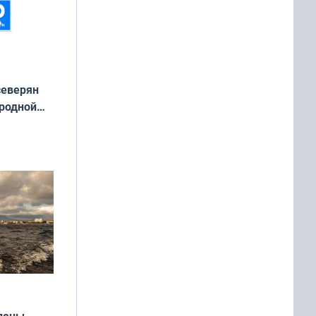
северян
 родной
екта
»
влены