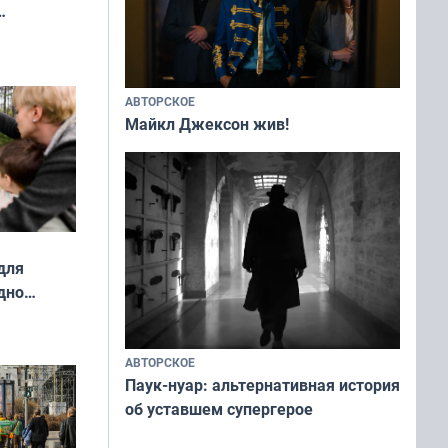
ды — как
о
ой сезон
АВТОРСКОЕ
Майкл Джексон жив!
для
дно
ок —
ять
 и без
АВТОРСКОЕ
Паук-нуар: альтернативная история
об уставшем супергерое