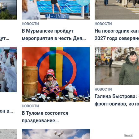
НОВОСТИ
НОВОСТИ
В Мурманске пройдут
На новогодних ка
дут
мероприятия в честь Дня
2027 года северян
ходные
физкультурника
отдыхать 11 дней
НОВОСТИ
Галина Быстрова: 
фронтовиков, кот
НОВОСТИ
он в
приехали осваива
В Туломе состоится
празднование
Международного дня
коренных народов мира