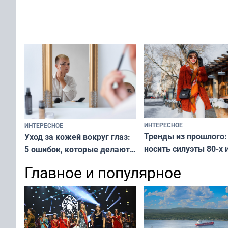
не равнодушен — про
за окном — простое
вашу с ним связь
решение от скуки и стресса
у питомца
ИНТЕРЕСНОЕ
ИНТЕРЕСНОЕ
Тренды из прошлого:
Уход за кожей вокруг глаз:
носить силуэты 80-х и
5 ошибок, которые делают
х — как выглядеть
все — как исправить
Главное и популярное
современно и стильн
и вернуть свежий взгляд
переплат
без дорогих средств