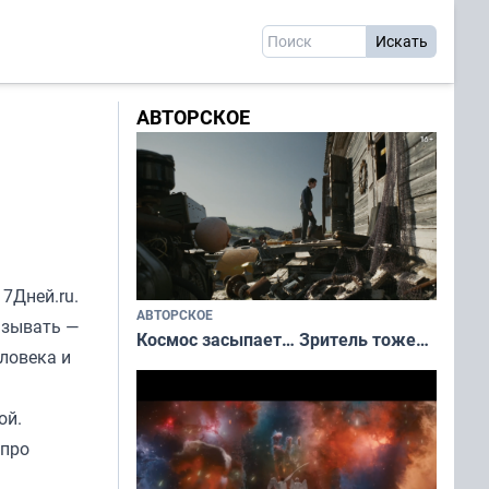
АВТОРСКОЕ
л
7Дней.ru
.
АВТОРСКОЕ
азывать —
Космос засыпает… Зритель тоже…
еловека и
ой.
 про