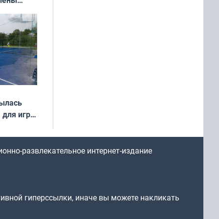
иваля
года
рылась
 для игры
ионно-развлекательное интернет-издание
тивной гиперссылки, иначе вы можете накликать