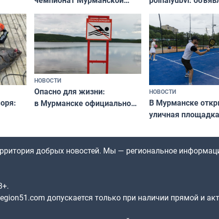
области по футболу остался
хедлайнеры фест
незамеченным
«Имандра» в 2026 
НОВОСТИ
Опасно для жизни:
НОВОСТИ
оря:
В Мурманске отк
в Мурманске официально
уличная площадка
запретили купаться
еи
в падел
в городских водоёмах
территория добрых новостей. Мы — региональное информац
8+.
gion51.com допускается только при наличии прямой и ак