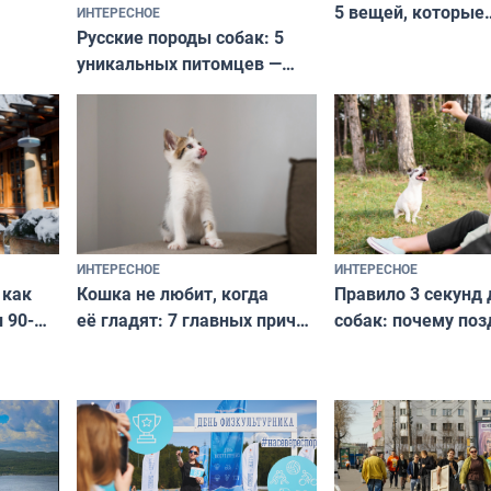
5 вещей, которые
ИНТЕРЕСНОЕ
верьте
Русские породы собак: 5
не выходят из мо
уникальных питомцев —
выглядеть стильн
национальные сокровища
и актуально в люб
с удивительной историей
и характером
ИНТЕРЕСНОЕ
ИНТЕРЕСНОЕ
Кошка не любит, когда
Правило 3 секунд 
 как
её гладят: 7 главных причин
собак: почему поз
 90-
и как исправить — как найти
ругать за проступ
подход даже к самому
научитесь объясн
о без
независимому питомцу
питомцу всё сразу
криков