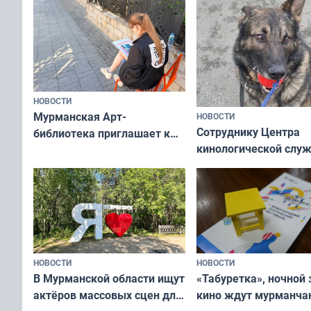
НОВОСТИ
Мурманская Арт-
НОВОСТИ
Сотруднику Центра
библиотека приглашает к
кинологической слу
сотрудничеству художников
ищут новый дом
и фотографов
НОВОСТИ
НОВОСТИ
В Мурманской области ищут
«Табуретка», ночной 
актёров массовых сцен для
кино ждут мурманчан