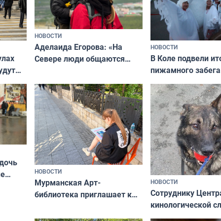
НОВОСТИ
Аделаида Егорова: «На
НОВОСТИ
В Коле подвели ит
улах
Севере люди общаются
пижамного забега
удут
не потому, что это выгодно,
Олимпийскую ноч
а потому что
ты им интересен»
 дочь
НОВОСТИ
ые
Мурманская Арт-
НОВОСТИ
Север»
Сотруднику Центр
библиотека приглашает к
кинологической 
сотрудничеству художников
ищут новый дом
и фотографов