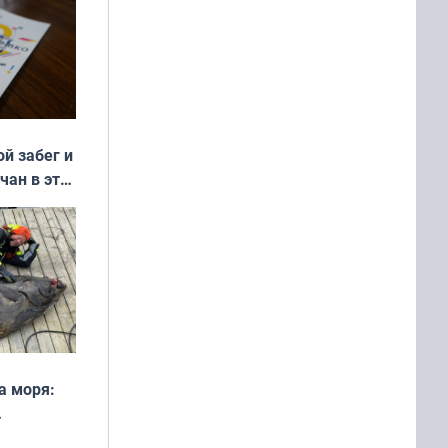
ой забег и
чан в эти
а моря:
рофеи