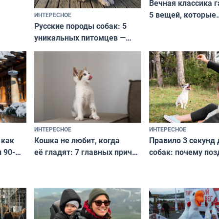
Вечная классика г
5 вещей, которые
ИНТЕРЕСНОЕ
верьте
Русские породы собак: 5
не выходят из мо
уникальных питомцев —
выглядеть стильн
национальные сокровища
и актуально в люб
с удивительной историей
и характером
ИНТЕРЕСНОЕ
ИНТЕРЕСНОЕ
Кошка не любит, когда
Правило 3 секунд 
 как
её гладят: 7 главных причин
собак: почему поз
 90-
и как исправить — как найти
ругать за проступ
подход даже к самому
научитесь объясн
о без
независимому питомцу
питомцу всё сразу
криков