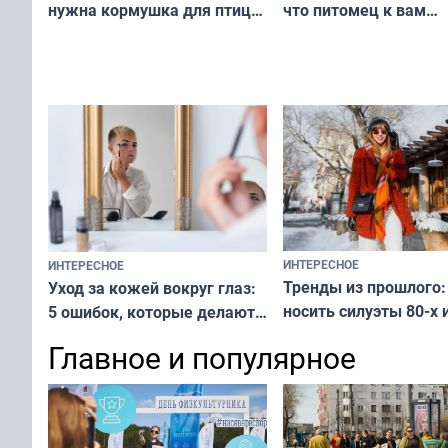
что питомец к вам
нужна кормушка для птиц
не равнодушен — про
за окном — простое
вашу с ним связь
решение от скуки и стресса
у питомца
ИНТЕРЕСНОЕ
ИНТЕРЕСНОЕ
Тренды из прошлого:
Уход за кожей вокруг глаз:
носить силуэты 80-х и
5 ошибок, которые делают
х — как выглядеть
все — как исправить
Главное и популярное
современно и стильн
и вернуть свежий взгляд
переплат
без дорогих средств