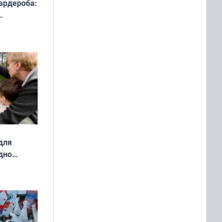
ардероба:
ды — как
о
ой сезон
для
дно
ок —
ять
 и без