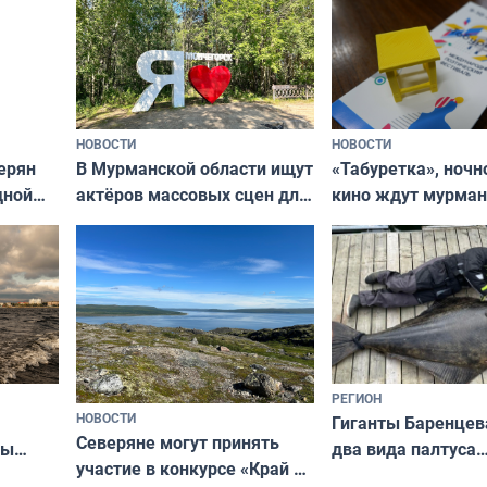
НОВОСТИ
НОВОСТИ
В Мурманской области ищут
ерян
«Табуретка», ночн
актёров массовых сцен для
дной
кино ждут мурман
съёмок в
та
выходные
короткометражном фильме
РЕГИОН
НОВОСТИ
Гиганты Баренцев
Северяне могут принять
два вида палтуса
ны
участие в конкурсе «Край у
и их рекордные т
ля