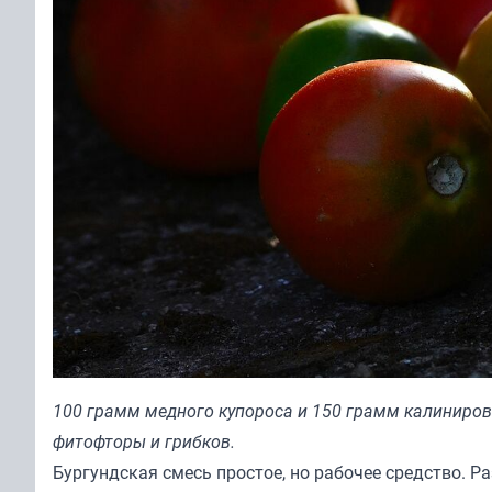
100 грамм медного купороса и 150 грамм калиниров
фитофторы и грибков.
Бургундская смесь простое, но рабочее средство. Р