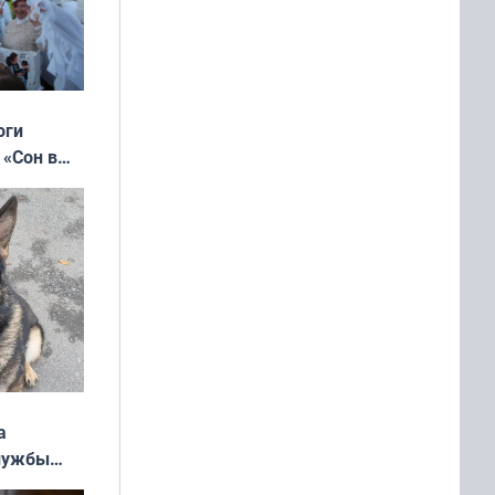
оги
 «Сон в
ь»
а
службы