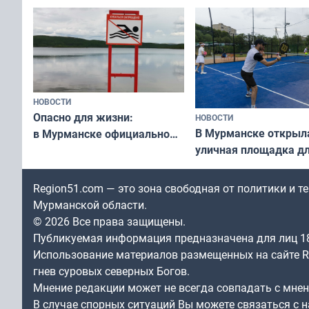
незамеченным
«Имандра» в 2026 го
НОВОСТИ
Опасно для жизни:
НОВОСТИ
В Мурманске открыл
в Мурманске официально
уличная площадка д
запретили купаться
в падел
в городских водоёмах
Region51.com — это зона свободная от политики и 
Мурманской области.
© 2026 Все права защищены.
Публикуемая информация предназначена для лиц 1
Использование материалов размещенных на сайте Re
гнев суровых северных Богов.
Мнение редакции может не всегда совпадать с мне
В случае спорных ситуаций Вы можете связаться с н