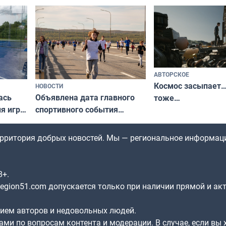
северной границы: фотогид
да
по Печенгскому округу»
АВТОРСКОЕ
Космос засыпает…
НОВОСТИ
ась
Объявлена дата главного
тоже…
ля игры
спортивного события
Заполярья: как зарождался
фестиваль «Гольфстрим»
территория добрых новостей. Мы — региональное информац
8+.
gion51.com допускается только при наличии прямой и ак
нием авторов и недовольных людей.
ами по вопросам контента и модерации. В случае, если вы