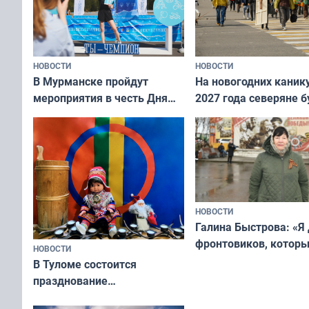
НОВОСТИ
НОВОСТИ
В Мурманске пройдут
На новогодних каник
мероприятия в честь Дня
2027 года северяне б
физкультурника
отдыхать 11 дней
НОВОСТИ
Галина Быстрова: «Я
фронтовиков, котор
НОВОСТИ
приехали осваивать 
В Туломе состоится
празднование
Международного дня