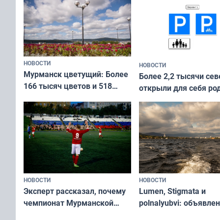
коренных народов мира
НОВОСТИ
НОВОСТИ
Мурманск цветущий: Более
Более 2,2 тысячи сев
166 тысяч цветов и 518
открыли для себя ро
вазонов
край в рамках проек
«Туризм для своих»
НОВОСТИ
НОВОСТИ
Эксперт рассказал, почему
Lumen, Stigmata и
чемпионат Мурманской
polnalyubvi: объявле
области по футболу остался
хедлайнеры фестива