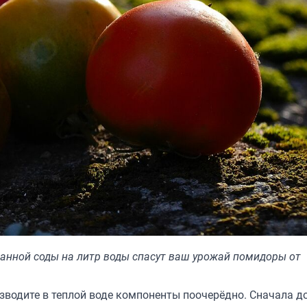
анной соды на литр воды спасут ваш урожай помидоры от
азводите в теплой воде компоненты поочерёдно. Сначала д