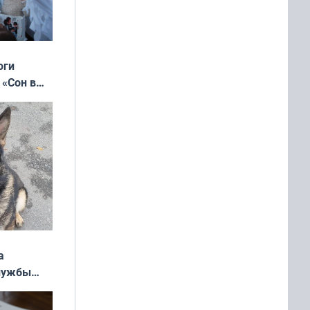
оги
 «Сон в
ь»
а
службы