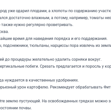
город уже одарил плодами, а хлопоты по содержанию участ
дался достаточно влажным, а потому, например, томаты н
е также нужно регулярно проветривать.
сква.
жайшее время для наведения порядка и его поддержания.
ы, подснежники, тюльпаны, нарциссы пора извлечь из земл
ней до процедуры желательно удалить сорняки вокруг.
вертикальные побеги. Срезать предлагается и поросль у ко
да нуждается в качественных удобрениях.
серьезный урон картофелю. Рекомендует обрабатывать Фи
яйте землю пустующей. На освобожденных грядках можно 
состоянии почвы.