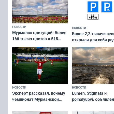
НОВОСТИ
НОВОСТИ
Мурманск цветущий: Более
Более 2,2 тысячи сев
166 тысяч цветов и 518
открыли для себя ро
вазонов
край в рамках проек
«Туризм для своих»
НОВОСТИ
НОВОСТИ
Эксперт рассказал, почему
Lumen, Stigmata и
чемпионат Мурманской
polnalyubvi: объявле
области по футболу остался
хедлайнеры фестива
незамеченным
«Имандра» в 2026 го