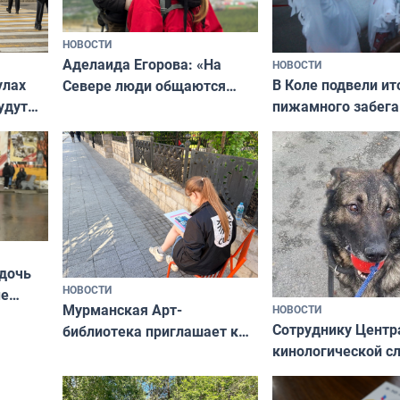
НОВОСТИ
Аделаида Егорова: «На
НОВОСТИ
В Коле подвели ит
улах
Севере люди общаются
пижамного забега
удут
не потому, что это выгодно,
Олимпийскую ноч
а потому что
ты им интересен»
 дочь
НОВОСТИ
ые
Мурманская Арт-
НОВОСТИ
Север»
Сотруднику Центр
библиотека приглашает к
кинологической 
сотрудничеству художников
ищут новый дом
и фотографов