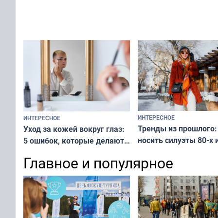
не равнодушен — про
за окном — простое
вашу с ним связь
решение от скуки и стресса
у питомца
ИНТЕРЕСНОЕ
ИНТЕРЕСНОЕ
Тренды из прошлого:
Уход за кожей вокруг глаз:
носить силуэты 80-х и
5 ошибок, которые делают
х — как выглядеть
все — как исправить
Главное и популярное
современно и стильн
и вернуть свежий взгляд
переплат
без дорогих средств