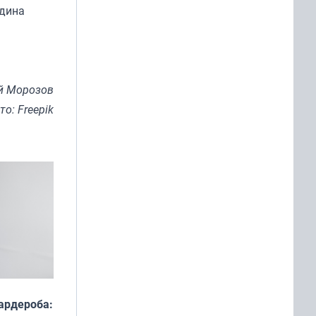
одина
й Морозов
то: Freepik
ардероба: