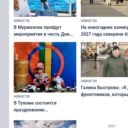
НОВОСТИ
НОВОСТИ
В Мурманске пройдут
На новогодних каник
мероприятия в честь Дня
2027 года северяне б
физкультурника
отдыхать 11 дней
НОВОСТИ
Галина Быстрова: «Я
фронтовиков, котор
НОВОСТИ
приехали осваивать 
В Туломе состоится
празднование
Международного дня
коренных народов мира