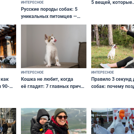
5 вещей, которые
ИНТЕРЕСНОЕ
верьте
Русские породы собак: 5
не выходят из мо
уникальных питомцев —
выглядеть стильн
национальные сокровища
и актуально в люб
с удивительной историей
и характером
ИНТЕРЕСНОЕ
ИНТЕРЕСНОЕ
Кошка не любит, когда
Правило 3 секунд 
 как
её гладят: 7 главных причин
собак: почему поз
 90-
и как исправить — как найти
ругать за проступ
подход даже к самому
научитесь объясн
о без
независимому питомцу
питомцу всё сразу
криков