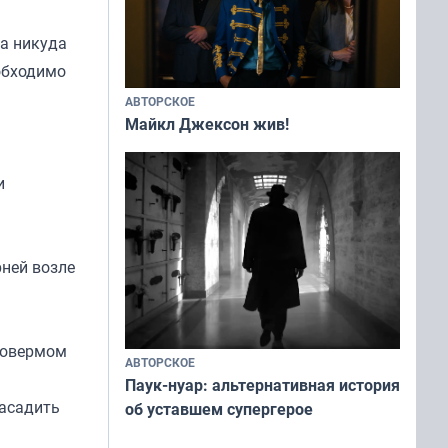
ка никуда
еобходимо
АВТОРСКОЕ
Майкл Джексон жив!
и
рней возле
товермом
АВТОРСКОЕ
Паук-нуар: альтернативная история
засадить
об уставшем супергерое