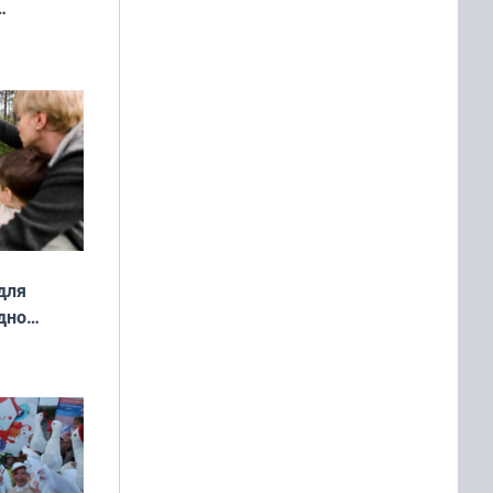
ды — как
о
ой сезон
для
дно
ок —
ять
 и без