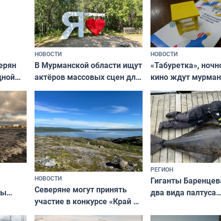
НОВОСТИ
НОВОСТИ
В Мурманской области ищут
ерян
«Табуретка», ночн
актёров массовых сцен для
дной
кино ждут мурман
съёмок в
та
выходные
короткометражном фильме
РЕГИОН
НОВОСТИ
Гиганты Баренцев
Северяне могут принять
два вида палтуса
ны
участие в конкурсе «Край у
и их рекордные т
ля
северной границы: фотогид
да