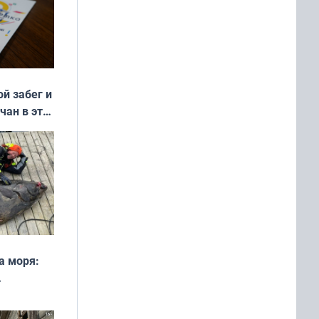
ой забег и
чан в эти
а моря:
рофеи