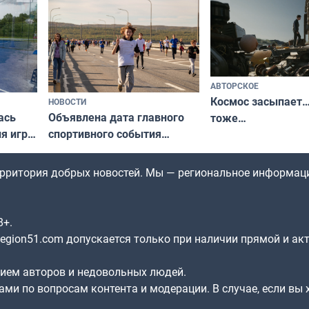
по Печенгскому округу»
АВТОРСКОЕ
Космос засыпает…
НОВОСТИ
ась
Объявлена дата главного
тоже…
ля игры
спортивного события
Заполярья: как зарождался
фестиваль «Гольфстрим»
территория добрых новостей. Мы — региональное информац
8+.
gion51.com допускается только при наличии прямой и ак
нием авторов и недовольных людей.
ами по вопросам контента и модерации. В случае, если вы