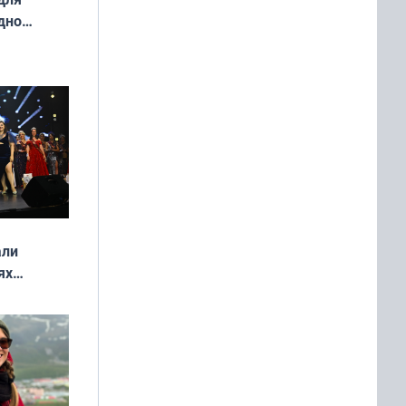
дно
ок —
ять
 и без
али
ях
онкурса
еликая