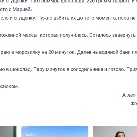
ки сгущенки, 100 граммов шоколада, 220 грамм творога и
сто с Марией
»
ло и сгущенку. Нужно взбить их до того момента, пока не
роженной массы. которая получилась. Осталось завернуть 
.
раю в морозилку на 20 минуток. Далее на водяной бани п
 в шоколад. Пару минуток в холодильнике и готово. При
есноком.
Аглая
Фо