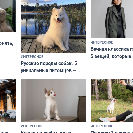
ИНТЕРЕСНОЕ
онять,
Вечная классика г
5 вещей, которые
ИНТЕРЕСНОЕ
верьте
Русские породы собак: 5
не выходят из мо
уникальных питомцев —
выглядеть стильн
национальные сокровища
и актуально в люб
с удивительной историей
и характером
ИНТЕРЕСНОЕ
ИНТЕРЕСНОЕ
Кошка не любит, когда
Правило 3 секунд 
 как