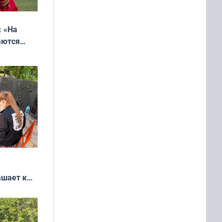
: «На
аются
 выгодно,
ашает к
удожников