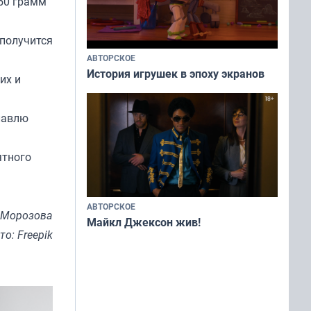
 50 грамм
 получится
АВТОРСКОЕ
История игрушек в эпоху экранов
их и
лавлю
ятного
АВТОРСКОЕ
 Морозова
Майкл Джексон жив!
то: Freepik