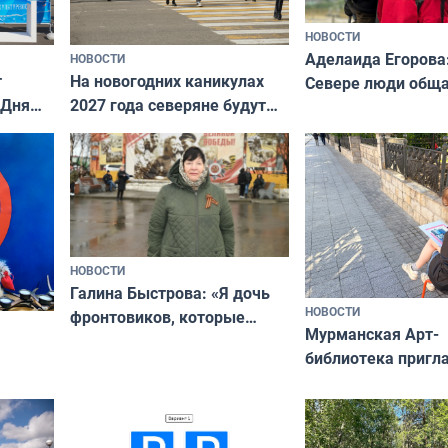
НОВОСТИ
Аделаида Егорова
НОВОСТИ
т
На новогодних каникулах
Севере люди общ
 Дня
2027 года северяне будут
не потому, что это
отдыхать 11 дней
а потому что
ты им интересен»
НОВОСТИ
Галина Быстрова: «Я дочь
НОВОСТИ
фронтовиков, которые
Мурманская Арт-
приехали осваивать Север»
библиотека пригл
сотрудничеству х
я
и фотографов
ира