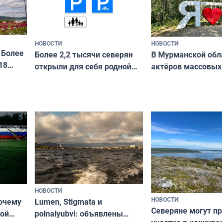
НОВОСТИ
НОВОСТИ
 Более
В Мурманской обл
Более 2,2 тысячи северян
18
актёров массовых
открыли для себя родной
съёмок в
край в рамках проекта
короткометражно
«Туризм для своих»
НОВОСТИ
НОВОСТИ
почему
Lumen, Stigmata и
Северяне могут п
ой
polnalyubvi: объявлены