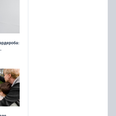
ардероба:
ды — как
о
ой сезон
для