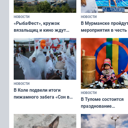
НОВОСТИ
НОВОСТИ
«РыбаФест», кружок
В Мурманске пройду
вязальщиц и кино ждут
мероприятия в честь
мурманчан в эти выходные
физкультурника
НОВОСТИ
В Коле подвели итоги
НОВОСТИ
пижамного забега «Сон в
В Туломе состоится
Олимпийскую ночь»
празднование
Международного дн
коренных народов м