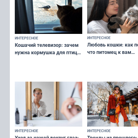
ИНТЕРЕСНОЕ
ИНТЕРЕСНОЕ
Любовь кошки: как п
Кошачий телевизор: зачем
что питомец к вам
нужна кормушка для птиц
не равнодушен — про
за окном — простое
вашу с ним связь
решение от скуки и стресса
у питомца
ИНТЕРЕСНОЕ
ИНТЕРЕСНОЕ
Тренды из прошлого:
Уход за кожей вокруг глаз: