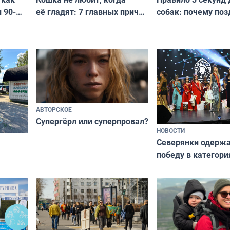
её гладят: 7 главных причин
собак: почему поз
 90-
и как исправить — как найти
ругать за проступ
подход даже к самому
научитесь объясн
о без
независимому питомцу
питомцу всё сразу
криков
АВТОРСКОЕ
Супергёрл или суперпровал?
НОВОСТИ
Северянки одерж
победу в категори
всероссийского к
риуме
«Мисс и Миссис В
нии
Русь»