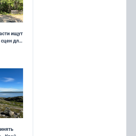
асти ищут
 сцен для
м фильме
ринять