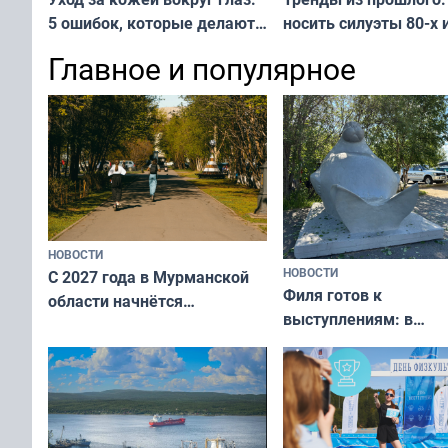
носить силуэты 80-х и
5 ошибок, которые делают
х — как выглядеть
все — как исправить
Главное и популярное
современно и стильн
и вернуть свежий взгляд
переплат
без дорогих средств
НОВОСТИ
НОВОСТИ
С 2027 года в Мурманской
Филя готов к
области начнётся
выступлениям: в
вакцинация детей и
мурманском океана
подростков от ВПЧ
рассказали о состоя
тюленей