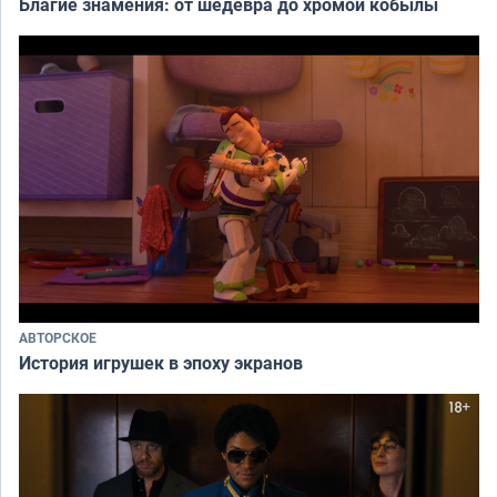
Благие знамения: от шедевра до хромой кобылы
АВТОРСКОЕ
История игрушек в эпоху экранов