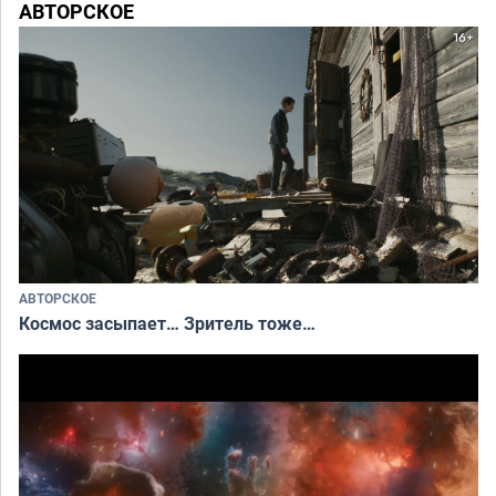
АВТОРСКОЕ
АВТОРСКОЕ
Космос засыпает… Зритель тоже…