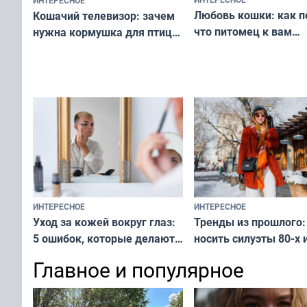
Любовь кошки: как п
Кошачий телевизор: зачем
что питомец к вам
нужна кормушка для птиц
не равнодушен — про
за окном — простое
вашу с ним связь
решение от скуки и стресса
у питомца
ИНТЕРЕСНОЕ
ИНТЕРЕСНОЕ
Тренды из прошлого:
Уход за кожей вокруг глаз:
носить силуэты 80-х и
5 ошибок, которые делают
х — как выглядеть
все — как исправить
Главное и популярное
современно и стильн
и вернуть свежий взгляд
переплат
без дорогих средств