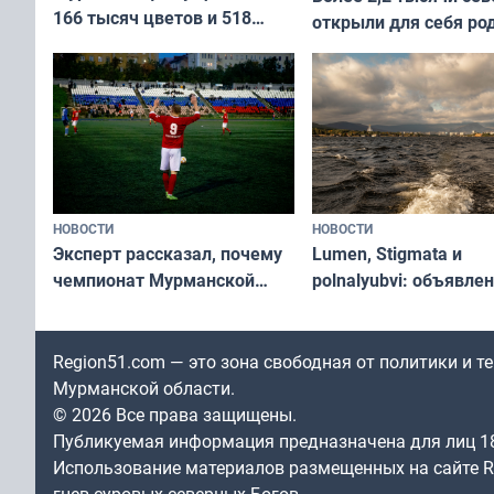
166 тысяч цветов и 518
открыли для себя ро
вазонов
край в рамках проек
«Туризм для своих»
НОВОСТИ
НОВОСТИ
Эксперт рассказал, почему
Lumen, Stigmata и
чемпионат Мурманской
polnalyubvi: объявле
области по футболу остался
хедлайнеры фестива
незамеченным
«Имандра» в 2026 го
Region51.com — это зона свободная от политики и 
Мурманской области.
© 2026 Все права защищены.
Публикуемая информация предназначена для лиц 1
Использование материалов размещенных на сайте Re