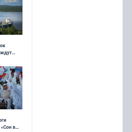
жок
 ждут
выходные
оги
 «Сон в