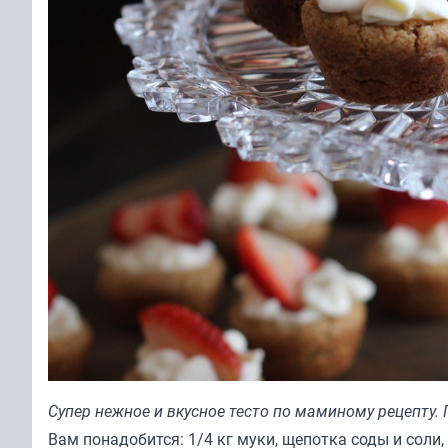
Супер нежное и вкусное тесто по маминому рецепту. 
Вам понадобится: 1/4 кг муки, щепотка соды и соли