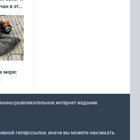
чан в эти
а моря:
рофеи
ионно-развлекательное интернет-издание
тивной гиперссылки, иначе вы можете накликать