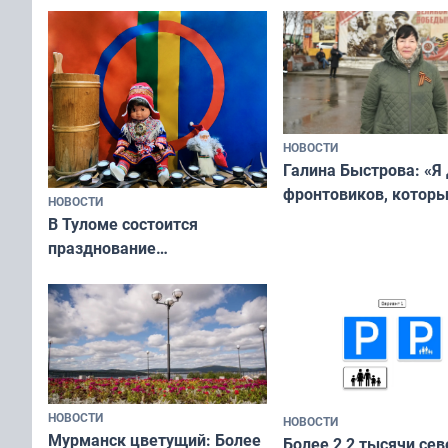
физкультурника
отдыхать 11 дней
НОВОСТИ
Галина Быстрова: «Я
фронтовиков, котор
НОВОСТИ
приехали осваивать 
В Туломе состоится
празднование
Международного дня
коренных народов мира
НОВОСТИ
НОВОСТИ
Мурманск цветущий: Более
Более 2,2 тысячи сев