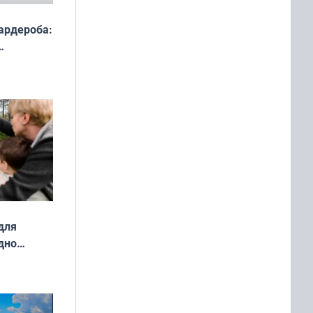
ардероба:
ды — как
о
ой сезон
для
дно
ок —
ять
 и без