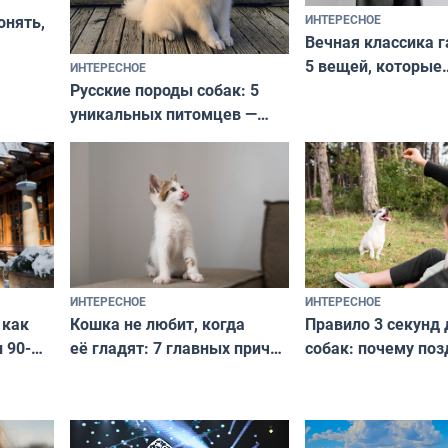
ИНТЕРЕСНОЕ
онять,
Вечная классика г
5 вещей, которые
ИНТЕРЕСНОЕ
верьте
Русские породы собак: 5
не выходят из мо
уникальных питомцев —
выглядеть стильн
национальные сокровища
и актуально в люб
с удивительной историей
и характером
ИНТЕРЕСНОЕ
ИНТЕРЕСНОЕ
Кошка не любит, когда
Правило 3 секунд 
 как
её гладят: 7 главных причин
собак: почему поз
 90-
и как исправить — как найти
ругать за проступ
подход даже к самому
научитесь объясн
о без
независимому питомцу
питомцу всё сразу
криков