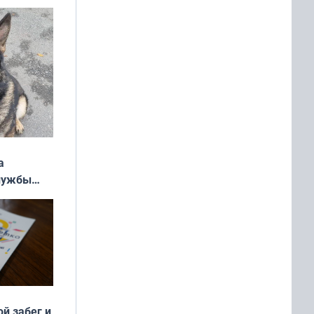
ь»
а
службы
ой забег и