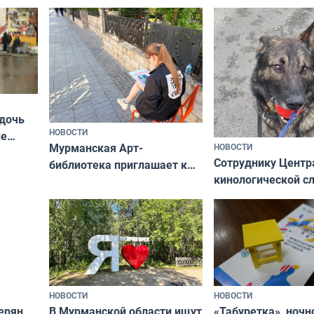
Олимпийскую ноч
а потому что
ты им интересен»
 дочь
НОВОСТИ
ые
Мурманская Арт-
НОВОСТИ
Север»
Сотруднику Центр
библиотека приглашает к
кинологической 
сотрудничеству художников
ищут новый дом
и фотографов
НОВОСТИ
НОВОСТИ
В Мурманской области ищут
ерян
«Табуретка», ночн