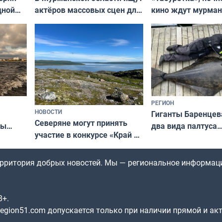
актёров массовых сцен для
дной
кино ждут мурман
съёмок в
та
выходные
короткометражном фильме
РЕГИОН
НОВОСТИ
Гиганты Баренцев
Северяне могут принять
два вида палтуса
ны
участие в конкурсе «Край у
и их рекордные т
ля
северной границы: фотогид
да
по Печенгскому округу»
территория добрых новостей. Мы — региональное информац
8+.
gion51.com допускается только при наличии прямой и ак