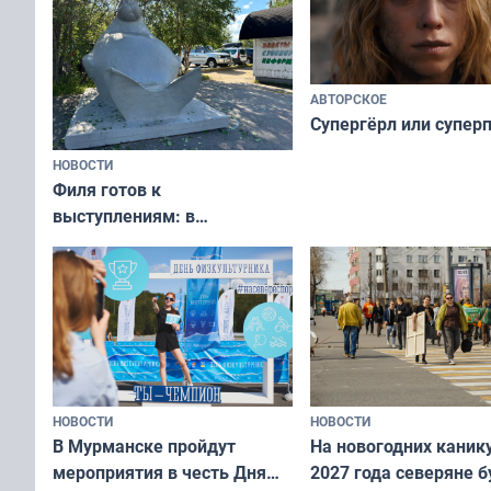
АВТОРСКОЕ
Супергёрл или супер
НОВОСТИ
Филя готов к
выступлениям: в
мурманском океанариуме
рассказали о состоянии
тюленей
НОВОСТИ
НОВОСТИ
В Мурманске пройдут
На новогодних каник
мероприятия в честь Дня
2027 года северяне б