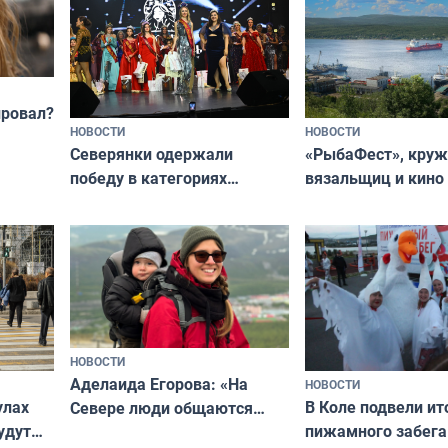
провал?
НОВОСТИ
НОВОСТИ
«РыбаФест», кру
Северянки одержали
вязальщиц и кино
победу в категориях
мурманчан в эти 
всероссийского конкурса
«Мисс и Миссис Великая
Русь»
НОВОСТИ
Аделаида Егорова: «На
НОВОСТИ
В Коле подвели ит
улах
Севере люди общаются
пижамного забега
удут
не потому, что это выгодно,