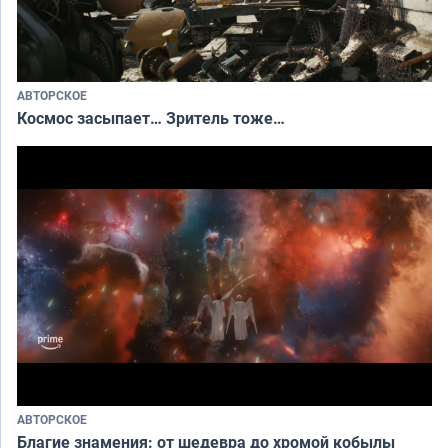
АВТОРСКОЕ
Космос засыпает… Зритель тоже…
АВТОРСКОЕ
Благие знамения: от шедевра до хромой кобылы