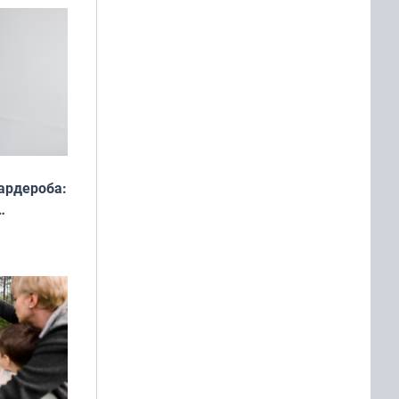
ардероба:
ды — как
о
ой сезон