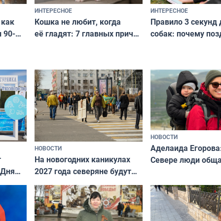
ИНТЕРЕСНОЕ
ИНТЕРЕСНОЕ
Кошка не любит, когда
Правило 3 секунд 
 как
её гладят: 7 главных причин
собак: почему поз
 90-
и как исправить — как найти
ругать за проступ
подход даже к самому
научитесь объясн
о без
независимому питомцу
питомцу всё сразу
криков
НОВОСТИ
Аделаида Егорова
НОВОСТИ
т
На новогодних каникулах
Севере люди общ
 Дня
2027 года северяне будут
не потому, что это
отдыхать 11 дней
а потому что
ты им интересен»