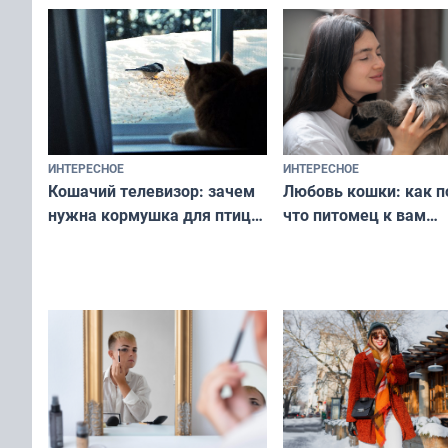
ИНТЕРЕСНОЕ
ИНТЕРЕСНОЕ
Любовь кошки: как п
Кошачий телевизор: зачем
что питомец к вам
нужна кормушка для птиц
не равнодушен — про
за окном — простое
вашу с ним связь
решение от скуки и стресса
у питомца