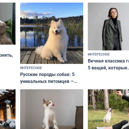
ИНТЕРЕСНОЕ
онять,
Вечная классика г
5 вещей, которые
ИНТЕРЕСНОЕ
верьте
Русские породы собак: 5
не выходят из мо
уникальных питомцев —
выглядеть стильн
национальные сокровища
и актуально в люб
с удивительной историей
и характером