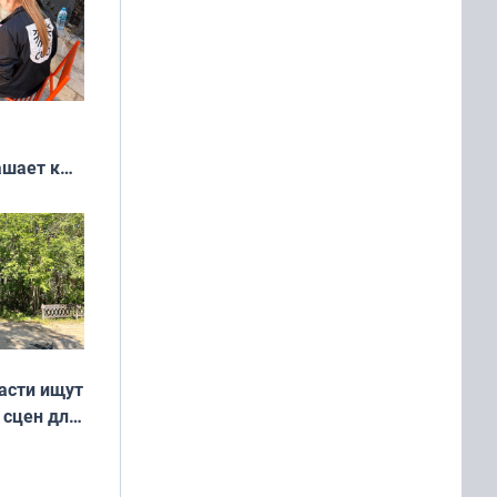
ашает к
удожников
асти ищут
 сцен для
м фильме