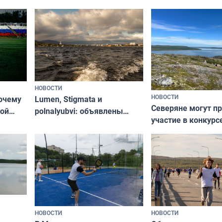
НОВОСТИ
НОВОСТИ
почему
Lumen, Stigmata и
Северяне могут п
ой
polnalyubvi: объявлены
участие в конкурс
стался
хедлайнеры фестиваля
северной границы
«Имандра» в 2026 года
по Печенгскому ок
НОВОСТИ
НОВОСТИ