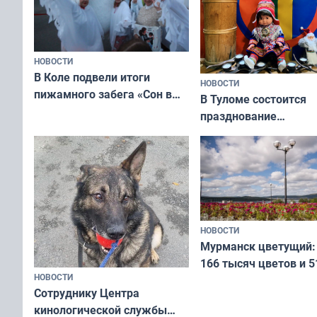
НОВОСТИ
В Коле подвели итоги
НОВОСТИ
пижамного забега «Сон в
В Туломе состоится
Олимпийскую ночь»
празднование
Международного дн
коренных народов м
НОВОСТИ
Мурманск цветущий:
166 тысяч цветов и 5
НОВОСТИ
вазонов
Сотруднику Центра
кинологической службы