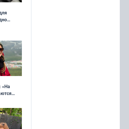
для
дно
ок —
ять
 и без
: «На
аются
 выгодно,