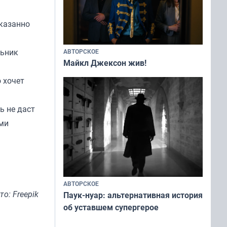
сказанно
льник
АВТОРСКОЕ
Майкл Джексон жив!
 хочет
ь не даст
ами
АВТОРСКОЕ
то: Freepik
Паук-нуар: альтернативная история
об уставшем супергерое