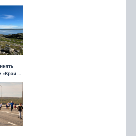
ринять
е «Край у
: фотогид
ругу»