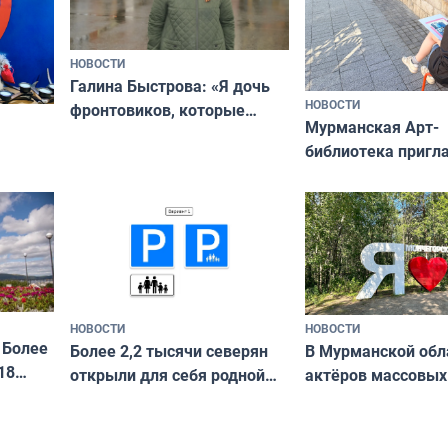
НОВОСТИ
Галина Быстрова: «Я дочь
НОВОСТИ
фронтовиков, которые
Мурманская Арт-
приехали осваивать Север»
библиотека пригл
сотрудничеству х
я
и фотографов
ира
НОВОСТИ
НОВОСТИ
 Более
В Мурманской обл
Более 2,2 тысячи северян
18
актёров массовых
открыли для себя родной
съёмок в
край в рамках проекта
короткометражно
«Туризм для своих»