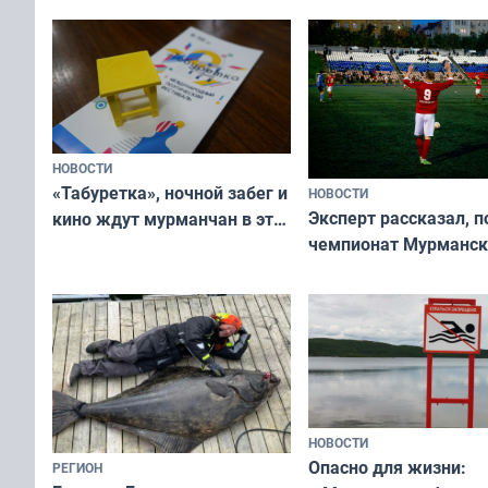
ищут новый дом
НОВОСТИ
«Табуретка», ночной забег и
НОВОСТИ
Эксперт рассказал, 
кино ждут мурманчан в эти
чемпионат Мурманск
выходные
области по футболу о
незамеченным
НОВОСТИ
Опасно для жизни:
РЕГИОН