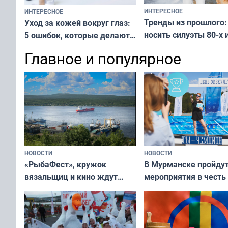
ИНТЕРЕСНОЕ
ИНТЕРЕСНОЕ
Тренды из прошлого:
Уход за кожей вокруг глаз:
носить силуэты 80-х и
5 ошибок, которые делают
х — как выглядеть
все — как исправить
Главное и популярное
современно и стильн
и вернуть свежий взгляд
переплат
без дорогих средств
НОВОСТИ
НОВОСТИ
«РыбаФест», кружок
В Мурманске пройду
вязальщиц и кино ждут
мероприятия в честь
мурманчан в эти выходные
физкультурника