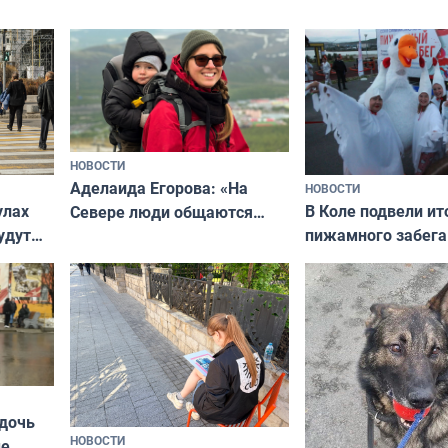
подход даже к самому
научитесь объясн
о без
независимому питомцу
питомцу всё сразу
криков
НОВОСТИ
Аделаида Егорова: «На
НОВОСТИ
В Коле подвели ит
улах
Севере люди общаются
пижамного забега
удут
не потому, что это выгодно,
Олимпийскую ноч
а потому что
ты им интересен»
 дочь
НОВОСТИ
ые