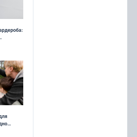
ардероба:
ды — как
о
ой сезон
для
дно
ок —