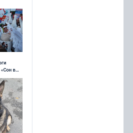
ять
 и без
оги
 «Сон в
ь»