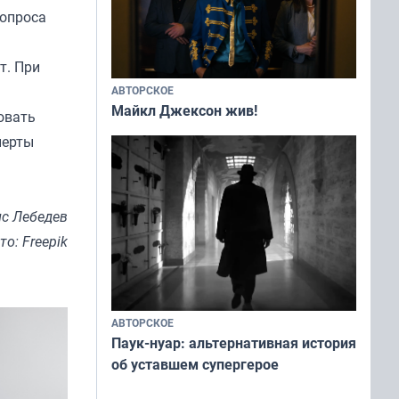
 опроса
т. При
АВТОРСКОЕ
Майкл Джексон жив!
овать
перты
с Лебедев
то: Freepik
АВТОРСКОЕ
Паук-нуар: альтернативная история
об уставшем супергерое