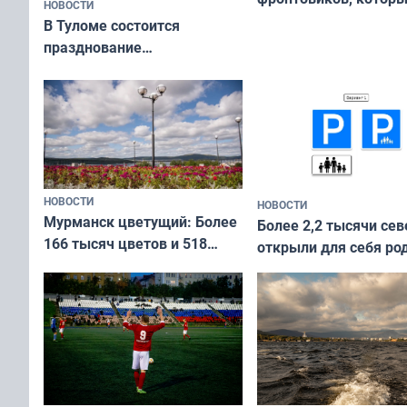
НОВОСТИ
приехали осваивать 
В Туломе состоится
празднование
Международного дня
коренных народов мира
НОВОСТИ
НОВОСТИ
Мурманск цветущий: Более
Более 2,2 тысячи сев
166 тысяч цветов и 518
открыли для себя ро
вазонов
край в рамках проек
«Туризм для своих»