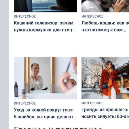
ИНТЕРЕСНОЕ
ИНТЕРЕСНОЕ
Любовь кошки: как п
Кошачий телевизор: зачем
что питомец к вам
нужна кормушка для птиц
не равнодушен — про
за окном — простое
вашу с ним связь
решение от скуки и стресса
у питомца
ИНТЕРЕСНОЕ
ИНТЕРЕСНОЕ
Тренды из прошлого:
Уход за кожей вокруг глаз:
носить силуэты 80-х и
5 ошибок, которые делают
х — как выглядеть
все — как исправить