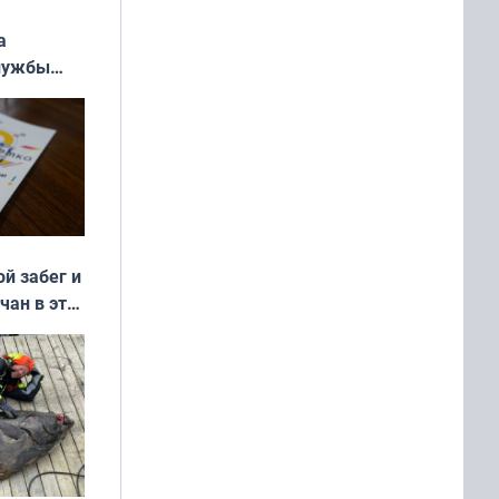
а
службы
ой забег и
чан в эти