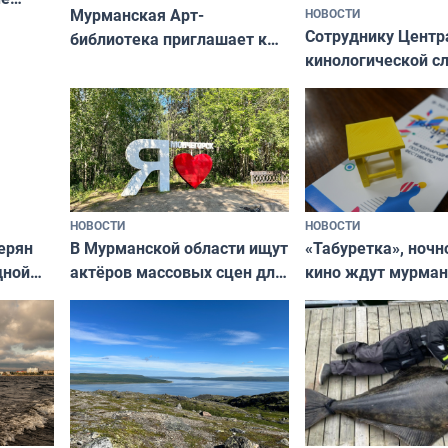
Мурманская Арт-
НОВОСТИ
Север»
Сотруднику Центр
библиотека приглашает к
кинологической 
сотрудничеству художников
ищут новый дом
и фотографов
НОВОСТИ
НОВОСТИ
В Мурманской области ищут
ерян
«Табуретка», ночн
актёров массовых сцен для
дной
кино ждут мурман
съёмок в
та
выходные
короткометражном фильме