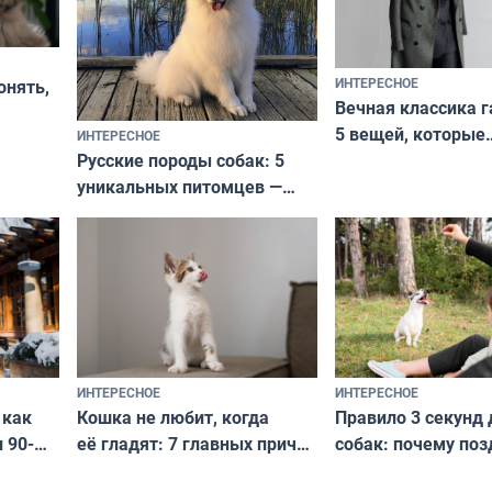
ИНТЕРЕСНОЕ
онять,
Вечная классика г
5 вещей, которые
ИНТЕРЕСНОЕ
верьте
Русские породы собак: 5
не выходят из мо
уникальных питомцев —
выглядеть стильн
национальные сокровища
и актуально в люб
с удивительной историей
и характером
ИНТЕРЕСНОЕ
ИНТЕРЕСНОЕ
Кошка не любит, когда
Правило 3 секунд 
 как
её гладят: 7 главных причин
собак: почему поз
 90-
и как исправить — как найти
ругать за проступ