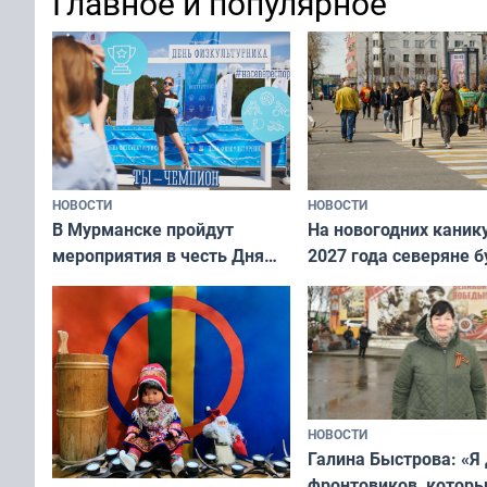
Главное и популярное
современно и стильн
и вернуть свежий взгляд
переплат
без дорогих средств
НОВОСТИ
НОВОСТИ
В Мурманске пройдут
На новогодних каник
мероприятия в честь Дня
2027 года северяне б
физкультурника
отдыхать 11 дней
НОВОСТИ
Галина Быстрова: «Я
фронтовиков, котор