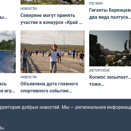
РЕГИОН
НОВОСТИ
Гиганты Баренцев
Северяне могут принять
два вида палтуса
ны
участие в конкурсе «Край у
и их рекордные т
ля
северной границы: фотогид
да
по Печенгскому округу»
АВТОРСКОЕ
Космос засыпает…
НОВОСТИ
ась
Объявлена дата главного
тоже…
ля игры
спортивного события
Заполярья: как зарождался
фестиваль «Гольфстрим»
территория добрых новостей. Мы — региональное информац
8+.