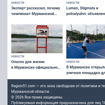
НОВОСТИ
НОВОСТИ
Эксперт рассказал, почему
Lumen, Stigmata и
чемпионат Мурманской
polnalyubvi: объявле
области по футболу остался
хедлайнеры фестива
незамеченным
«Имандра» в 2026 го
НОВОСТИ
Опасно для жизни:
НОВОСТИ
В Мурманске открыл
в Мурманске официально
уличная площадка д
запретили купаться
в падел
в городских водоёмах
Region51.com — это зона свободная от политики и 
Мурманской области.
© 2026 Все права защищены.
Публикуемая информация предназначена для лиц 1