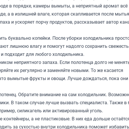
роде в порядке, камеры вымыты, а неприятный аромат всё
де, а в излишней влаге, которая скапливается после мыть
паха и ускоряет порчу продуктов, рассказывает автор кан
оить буквально копейки. После уборки холодильника прост
тают лишнюю влагу и помогут надолго сохранить свежесть
 и подходит для любого холодильника.
иком неприятного запаха. Если полотенца долго не менять
ряйте их регулярно и заменяйте новыми. То же касается
о что вымытые фрукты и овощи. Лучше дождаться, пока они
лотенец. Обратите внимание на сам холодильник. Возможн
ики. В таком случае лучше вызвать специалиста. Также в
пример, силикагель или активированный уголь.
контейнеры, а не пластиковые. В них еда дольше остаётся
едить за сухостью внутри холодильника поможет избавит