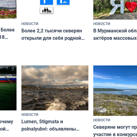
НОВОСТИ
НОВОСТИ
 Более
В Мурманской обл
Более 2,2 тысячи северян
18
актёров массовых
открыли для себя родной
съёмок в
край в рамках проекта
короткометражно
«Туризм для своих»
НОВОСТИ
НОВОСТИ
почему
Lumen, Stigmata и
Северяне могут п
ой
polnalyubvi: объявлены
участие в конкурс
стался
хедлайнеры фестиваля