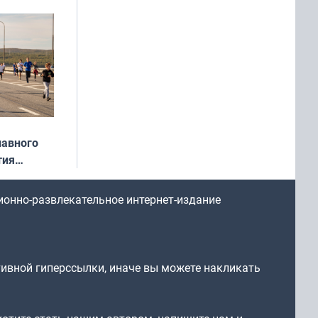
: фотогид
ругу»
лавного
тия
арождался
стрим»
ионно-развлекательное интернет-издание
тивной гиперссылки, иначе вы можете накликать