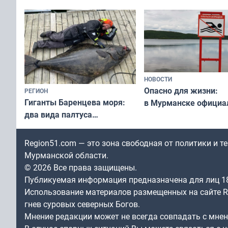
незамеченным
НОВОСТИ
Опасно для жизни:
РЕГИОН
Гиганты Баренцева моря:
в Мурманске официа
два вида палтуса
запретили купаться
и их рекордные трофеи
в городских водоёма
Region51.com — это зона свободная от политики и 
Мурманской области.
© 2026 Все права защищены.
Публикуемая информация предназначена для лиц 1
Использование материалов размещенных на сайте Re
гнев суровых северных Богов.
Мнение редакции может не всегда совпадать с мне