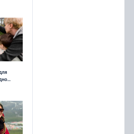
ды — как
о
ой сезон
для
дно
ок —
ять
 и без