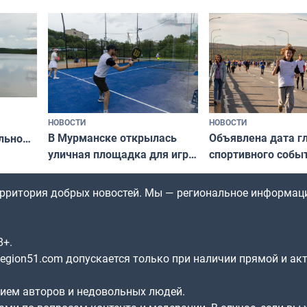
северной границы
«Имандра» в 2026 года
по Печенгскому ок
НОВОСТИ
НОВОСТИ
В Мурманске открылась
Объявлена дата г
льно
уличная площадка для игры
спортивного собы
в падел
Заполярья: как з
х
фестиваль «Гольф
территория добрых новостей. Мы — региональное информац
8+.
gion51.com допускается только при наличии прямой и ак
нием авторов и недовольных людей.