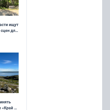
асти ищут
 сцен для
м фильме
ринять
е «Край у