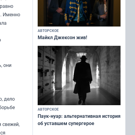
 равно
я. Именно
ала
АВТОРСКОЕ
Майкл Джексон жив!
о
, они
о, дело
 борьбе
АВТОРСКОЕ
Паук-нуар: альтернативная история
об уставшем супергерое
 свежей,
ься