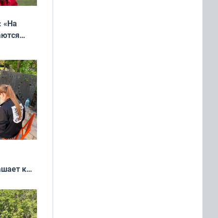
: «На
аются
 выгодно,
ашает к
удожников