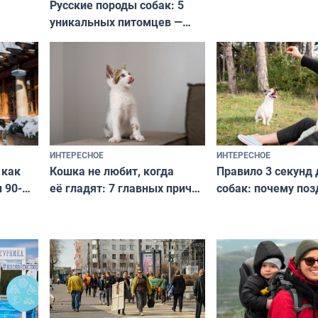
Русские породы собак: 5
не выходят из мо
уникальных питомцев —
выглядеть стильн
национальные сокровища
и актуально в люб
с удивительной историей
и характером
ИНТЕРЕСНОЕ
ИНТЕРЕСНОЕ
Кошка не любит, когда
Правило 3 секунд 
 как
её гладят: 7 главных причин
собак: почему поз
 90-
и как исправить — как найти
ругать за проступ
подход даже к самому
научитесь объясн
о без
независимому питомцу
питомцу всё сразу
криков