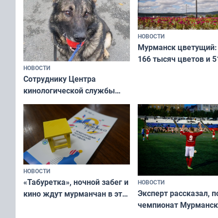
НОВОСТИ
Мурманск цветущий:
166 тысяч цветов и 5
НОВОСТИ
вазонов
Сотруднику Центра
кинологической службы
ищут новый дом
НОВОСТИ
«Табуретка», ночной забег и
НОВОСТИ
Эксперт рассказал, 
кино ждут мурманчан в эти
чемпионат Мурманск
выходные
области по футболу о