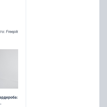
то: Freepik
ардероба: