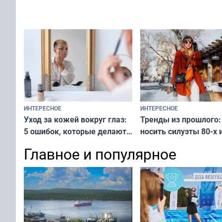
вашу с ним связь
решение от скуки и стресса
у питомца
ИНТЕРЕСНОЕ
ИНТЕРЕСНОЕ
Тренды из прошлого:
Уход за кожей вокруг глаз:
носить силуэты 80-х и
5 ошибок, которые делают
х — как выглядеть
все — как исправить
Главное и популярное
современно и стильн
и вернуть свежий взгляд
переплат
без дорогих средств