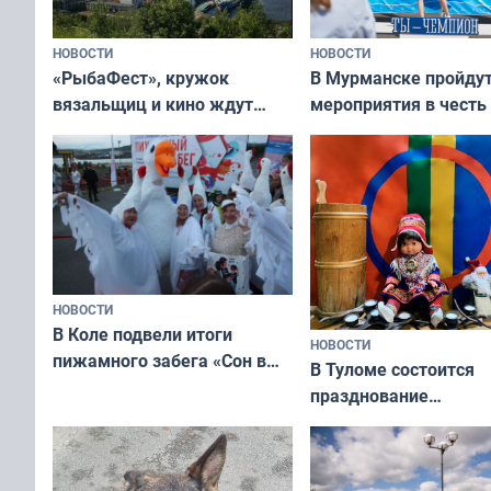
НОВОСТИ
НОВОСТИ
«РыбаФест», кружок
В Мурманске пройду
вязальщиц и кино ждут
мероприятия в честь
мурманчан в эти выходные
физкультурника
НОВОСТИ
В Коле подвели итоги
НОВОСТИ
пижамного забега «Сон в
В Туломе состоится
Олимпийскую ночь»
празднование
Международного дн
коренных народов м