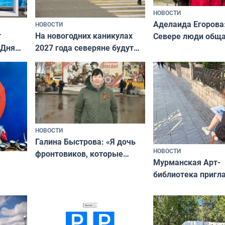
НОВОСТИ
Аделаида Егорова
НОВОСТИ
т
На новогодних каникулах
Севере люди общ
 Дня
2027 года северяне будут
не потому, что это
отдыхать 11 дней
а потому что
ты им интересен»
НОВОСТИ
Галина Быстрова: «Я дочь
НОВОСТИ
фронтовиков, которые
Мурманская Арт-
приехали осваивать Север»
библиотека пригл
сотрудничеству х
я
и фотографов
ира