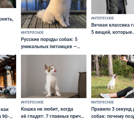
ИНТЕРЕСНОЕ
онять,
Вечная классика г
5 вещей, которые
ИНТЕРЕСНОЕ
верьте
Русские породы собак: 5
не выходят из мо
уникальных питомцев —
выглядеть стильн
национальные сокровища
и актуально в люб
с удивительной историей
и характером
ИНТЕРЕСНОЕ
ИНТЕРЕСНОЕ
Кошка не любит, когда
Правило 3 секунд 
 как
её гладят: 7 главных причин
собак: почему поз
 90-
и как исправить — как найти
ругать за проступ
подход даже к самому
научитесь объясн
о без