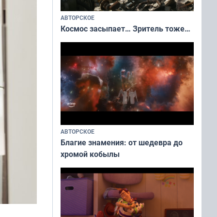
АВТОРСКОЕ
Космос засыпает… Зритель тоже…
АВТОРСКОЕ
Благие знамения: от шедевра до
хромой кобылы