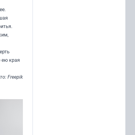
ее.
вшая
ритья.
ким,
ерть
 ею края
то: Freepik