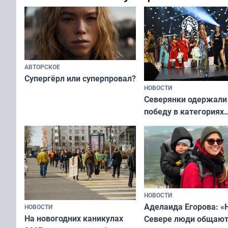
переплат
без дорогих средств
АВТОРСКОЕ
Супергёрл или суперпровал?
НОВОСТИ
Северянки одержали
победу в категориях
всероссийского конк
«Мисс и Миссис Вели
Русь»
НОВОСТИ
Аделаида Егорова: «
НОВОСТИ
На новогодних каникулах
Севере люди общают