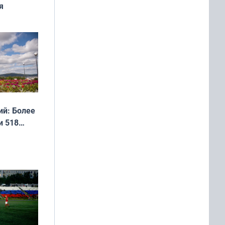
я
дня
 мира
й: Более
и 518