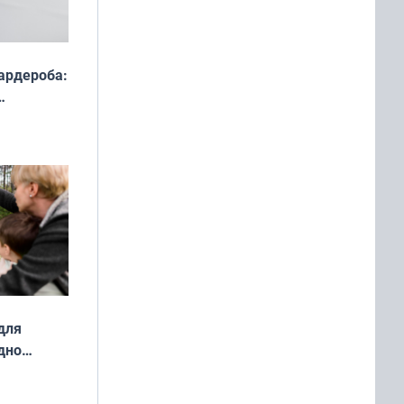
ардероба:
ды — как
о
ой сезон
для
дно
ок —
ять