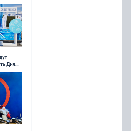
 и без
дут
сть Дня