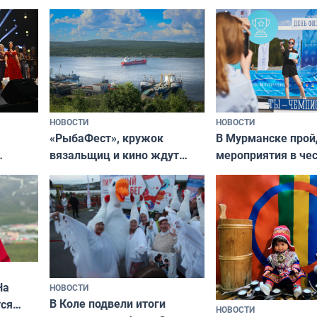
независимому питомцу
питомцу всё сразу
криков
НОВОСТИ
НОВОСТИ
«РыбаФест», кружок
В Мурманске прой
вязальщиц и кино ждут
мероприятия в че
мурманчан в эти выходные
урса
физкультурника
кая
На
НОВОСТИ
В Коле подвели итоги
ся
НОВОСТИ