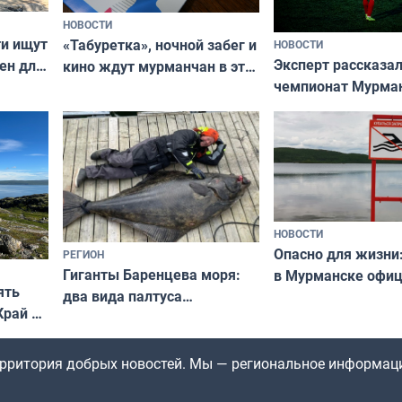
НОВОСТИ
ти ищут
«Табуретка», ночной забег и
НОВОСТИ
Эксперт рассказал
ен для
кино ждут мурманчан в эти
чемпионат Мурма
выходные
области по футбол
фильме
незамеченным
НОВОСТИ
Опасно для жизни
РЕГИОН
Гиганты Баренцева моря:
в Мурманске офи
ять
два вида палтуса
запретили купать
Край у
и их рекордные трофеи
в городских водоё
отогид
гу»
территория добрых новостей. Мы — региональное информац