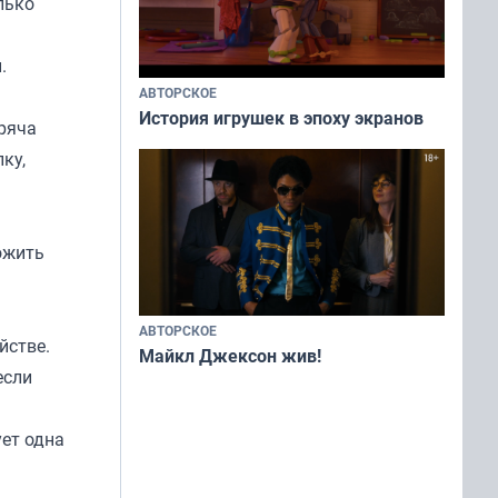
лько
.
АВТОРСКОЕ
История игрушек в эпоху экранов
ряча
ку,
ожить
АВТОРСКОЕ
йстве.
Майкл Джексон жив!
если
ует одна