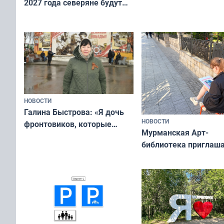
2027 года северяне будут
не потому, что это вы
отдыхать 11 дней
а потому что
ты им интересен»
НОВОСТИ
Галина Быстрова: «Я дочь
НОВОСТИ
фронтовиков, которые
Мурманская Арт-
приехали осваивать Север»
библиотека приглаша
сотрудничеству худ
и фотографов