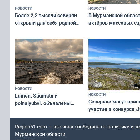
НОВОСТИ
НОВОСТИ
В Мурманской облас
Более 2,2 тысячи северян
актёров массовых сц
открыли для себя родной
съёмок в
край в рамках проекта
короткометражном 
«Туризм для своих»
НОВОСТИ
НОВОСТИ
Lumen, Stigmata и
Северяне могут прин
polnalyubvi: объявлены
участие в конкурсе «
хедлайнеры фестиваля
северной границы: ф
«Имандра» в 2026 года
по Печенгскому окру
Region51.com — это зона свободная от политики и 
Мурманской области.