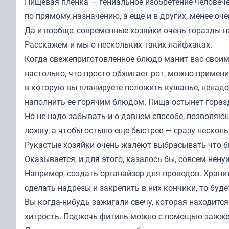
Пищевая пленка — гениальное изобретение человече
по прямому назначению, а еще и в других, менее оч
Да и вообще, современные хозяйки очень горазды н
Расскажем и мы о нескольких таких лайфхаках.
Когда свежеприготовленное блюдо манит вас своим 
настолько, что просто обжигает рот, можно примени
в которую вы планируете положить кушанье, ненадо
наполнить ее горячим блюдом. Пища остынет гораз
Но не надо забывать и о давнем способе, позволя
ложку, а чтобы остыло еще быстрее — сразу нескольк
Рукастые хозяйки очень жалеют выбрасывать что бы 
Оказывается, и для этого, казалось бы, совсем нен
Например, создать органайзер для проводов. Хранить
сделать надрезы и закрепить в них кончики, то буде
Вы когда-нибудь зажигали свечу, которая находится
хитрость. Поджечь фитиль можно с помощью зажже