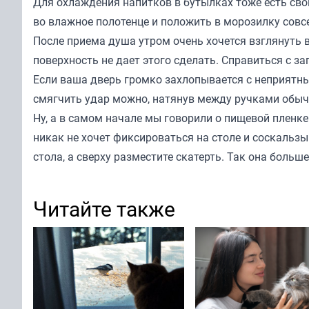
Для охлаждения напитков в бутылках тоже есть сво
во влажное полотенце и положить в морозилку совс
После приема душа утром очень хочется взглянуть 
поверхность не дает этого сделать. Справиться с з
Если ваша дверь громко захлопывается с неприятны
смягчить удар можно, натянув между ручками обыч
Ну, а в самом начале мы говорили о пищевой пленке
никак не хочет фиксироваться на столе и соскальз
стола, а сверху разместите скатерть. Так она больше
Читайте также