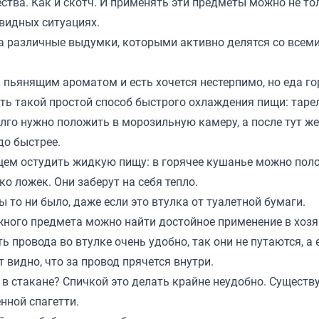
ства. Как и скотч. И применять эти предметы можно не то
евидных ситуациях.
а различные выдумки, которыми активно делятся со всеми
пьянящим ароматом и есть хочется нестерпимо, но еда го
ть такой простой способ быстрого охлаждения пищи: тарел
лго нужно положить в морозильную камеру, а после тут же
до быстрее.
ющем остудить жидкую пищу: в горячее кушанье можно пол
о ложек. Они заберут на себя тепло.
то ни было, даже если это втулка от туалетной бумаги.
ужного предмета можно найти достойное применение в хозя
 провода во втулке очень удобно, так они не путаются, а 
т видно, что за провод прячется внутри.
 в стакане? Спичкой это делать крайне неудобно. Существ
нной спагетти.