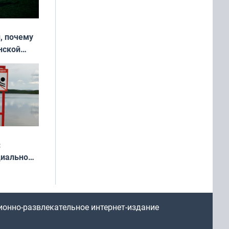
, почему
нской
у остался
:
циально
ся
мах
ионно-развлекательное интернет-издание