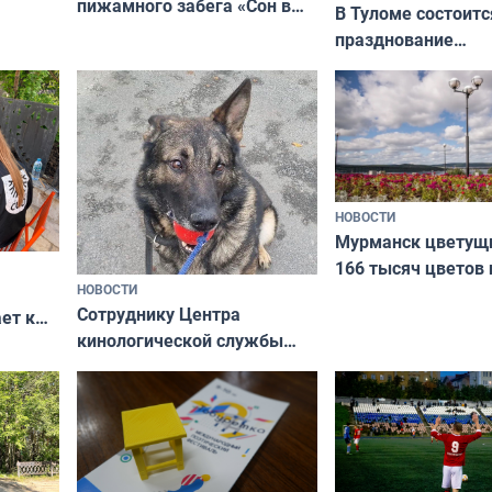
пижамного забега «Сон в
годно,
В Туломе состоитс
Олимпийскую ночь»
празднование
Международного 
коренных народов
НОВОСТИ
Мурманск цветущи
166 тысяч цветов 
НОВОСТИ
вазонов
Сотруднику Центра
ет к
кинологической службы
ожников
ищут новый дом