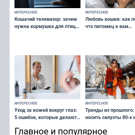
ИНТЕРЕСНОЕ
ИНТЕРЕСНОЕ
Любовь кошки: как п
Кошачий телевизор: зачем
что питомец к вам
нужна кормушка для птиц
не равнодушен — про
за окном — простое
вашу с ним связь
решение от скуки и стресса
у питомца
ИНТЕРЕСНОЕ
ИНТЕРЕСНОЕ
Тренды из прошлого:
Уход за кожей вокруг глаз:
носить силуэты 80-х и
5 ошибок, которые делают
х — как выглядеть
все — как исправить
Главное и популярное
современно и стильн
и вернуть свежий взгляд