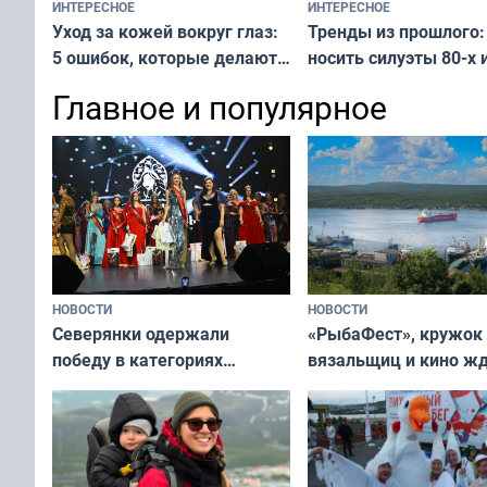
ИНТЕРЕСНОЕ
ИНТЕРЕСНОЕ
Тренды из прошлого:
Уход за кожей вокруг глаз:
носить силуэты 80-х и
5 ошибок, которые делают
х — как выглядеть
все — как исправить
Главное и популярное
современно и стильн
и вернуть свежий взгляд
переплат
без дорогих средств
НОВОСТИ
НОВОСТИ
«РыбаФест», кружок
Северянки одержали
вязальщиц и кино ж
победу в категориях
мурманчан в эти вы
всероссийского конкурса
«Мисс и Миссис Великая
Русь»