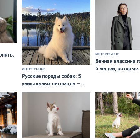
ИНТЕРЕСНОЕ
онять,
Вечная классика г
5 вещей, которые
ИНТЕРЕСНОЕ
верьте
Русские породы собак: 5
не выходят из мо
уникальных питомцев —
выглядеть стильн
национальные сокровища
и актуально в люб
с удивительной историей
и характером