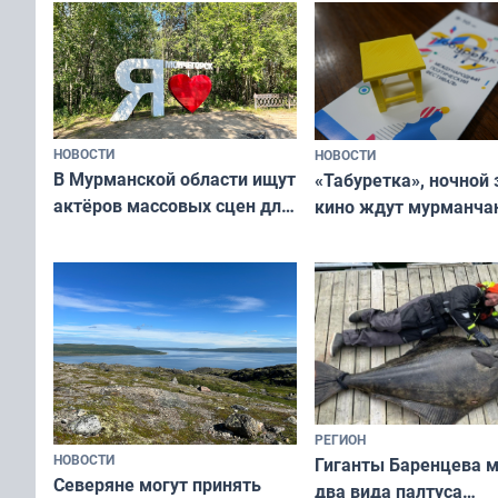
и фотографов
НОВОСТИ
НОВОСТИ
В Мурманской области ищут
«Табуретка», ночной 
актёров массовых сцен для
кино ждут мурманчан
съёмок в
выходные
короткометражном фильме
РЕГИОН
НОВОСТИ
Гиганты Баренцева м
Северяне могут принять
два вида палтуса