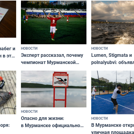
забег и
НОВОСТИ
НОВОСТИ
Эксперт рассказал, почему
Lumen, Stigmata и
 в эти
чемпионат Мурманской
polnalyubvi: объя
области по футболу остался
хедлайнеры фест
незамеченным
«Имандра» в 2026 
НОВОСТИ
Опасно для жизни:
НОВОСТИ
оря:
В Мурманске отк
в Мурманске официально
уличная площадка
запретили купаться