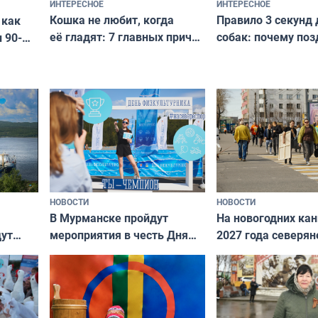
ИНТЕРЕСНОЕ
ИНТЕРЕСНОЕ
Кошка не любит, когда
Правило 3 секунд 
 как
её гладят: 7 главных причин
собак: почему поз
 90-
и как исправить — как найти
ругать за проступ
подход даже к самому
научитесь объясн
о без
независимому питомцу
питомцу всё сразу
криков
НОВОСТИ
НОВОСТИ
В Мурманске пройдут
На новогодних ка
дут
мероприятия в честь Дня
2027 года северян
ходные
физкультурника
отдыхать 11 дней