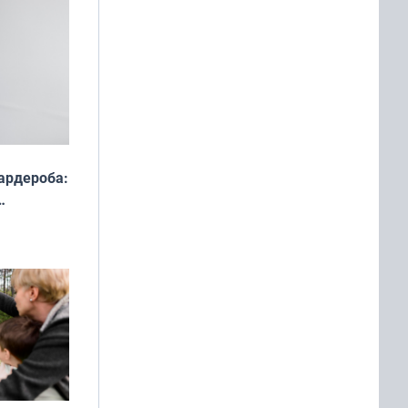
ардероба:
ды — как
о
ой сезон