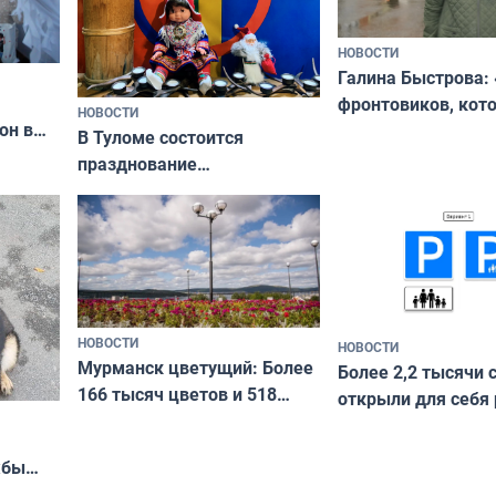
НОВОСТИ
Галина Быстрова: 
фронтовиков, кот
НОВОСТИ
он в
приехали осваива
В Туломе состоится
празднование
Международного дня
коренных народов мира
НОВОСТИ
НОВОСТИ
Мурманск цветущий: Более
Более 2,2 тысячи 
166 тысяч цветов и 518
открыли для себя
вазонов
край в рамках про
«Туризм для своих
жбы