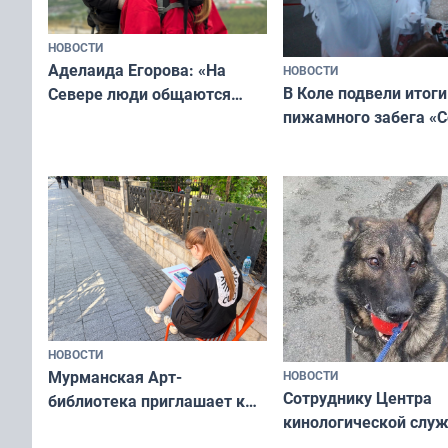
НОВОСТИ
Аделаида Егорова: «На
НОВОСТИ
В Коле подвели итоги
Севере люди общаются
пижамного забега «С
не потому, что это выгодно,
Олимпийскую ночь»
а потому что
ты им интересен»
НОВОСТИ
Мурманская Арт-
НОВОСТИ
Сотруднику Центра
библиотека приглашает к
кинологической слу
сотрудничеству художников
ищут новый дом