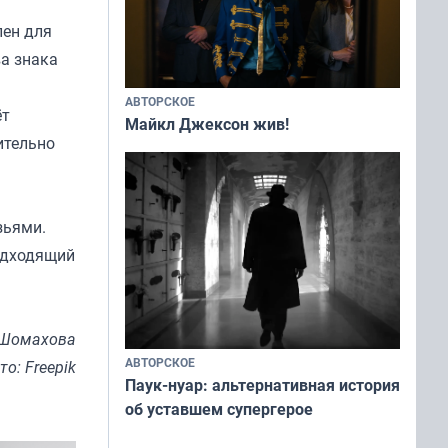
лен для
ва знака
АВТОРСКОЕ
ёт
Майкл Джексон жив!
ительно
зьями.
подходящий
 Шомахова
АВТОРСКОЕ
то: Freepik
Паук-нуар: альтернативная история
об уставшем супергерое