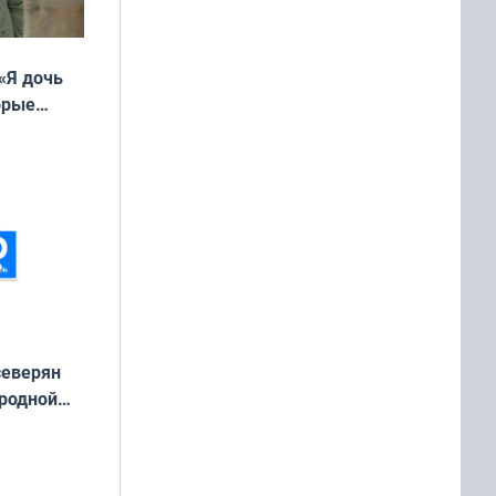
«Я дочь
орые
ть Север»
северян
 родной
екта
»