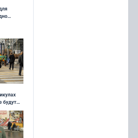
для
дно
ок —
ять
 и без
никулах
е будут