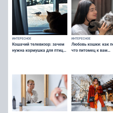
ИНТЕРЕСНОЕ
ИНТЕРЕСНОЕ
Любовь кошки: как п
Кошачий телевизор: зачем
что питомец к вам
нужна кормушка для птиц
не равнодушен — про
за окном — простое
вашу с ним связь
решение от скуки и стресса
у питомца