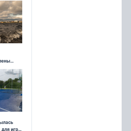
влены
иваля
года
рылась
 для игры