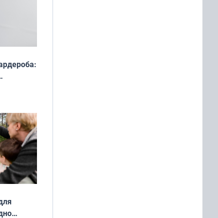
ардероба:
ды — как
о
ой сезон
для
дно