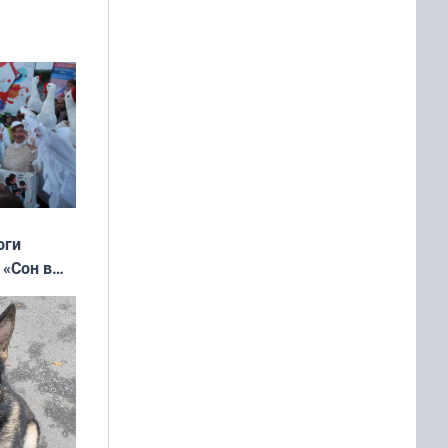
ок —
ять
 и без
оги
 «Сон в
ь»