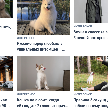
ИНТЕРЕСНОЕ
онять,
Вечная классика г
5 вещей, которые
ИНТЕРЕСНОЕ
верьте
Русские породы собак: 5
не выходят из мо
уникальных питомцев —
выглядеть стильн
национальные сокровища
и актуально в люб
с удивительной историей
и характером
ИНТЕРЕСНОЕ
ИНТЕРЕСНОЕ
Кошка не любит, когда
Правило 3 секунд 
 как
её гладят: 7 главных причин
собак: почему поз
 90-