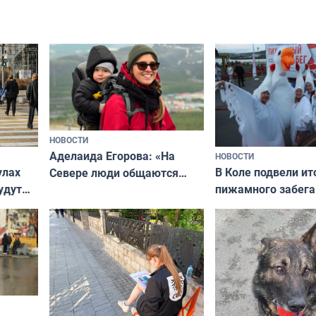
и как исправить — как найти
ругать за проступ
подход даже к самому
научитесь объясн
о без
независимому питомцу
питомцу всё сразу
криков
НОВОСТИ
Аделаида Егорова: «На
НОВОСТИ
В Коле подвели ит
улах
Севере люди общаются
пижамного забега
удут
не потому, что это выгодно,
Олимпийскую ноч
а потому что
ты им интересен»