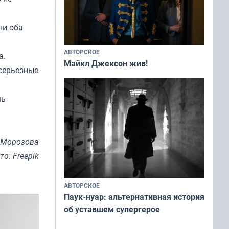
ни оба
АВТОРСКОЕ
а.
Майкл Джексон жив!
 серьезные
шь
 Морозова
то: Freepik
АВТОРСКОЕ
Паук-нуар: альтернативная история
об уставшем супергерое