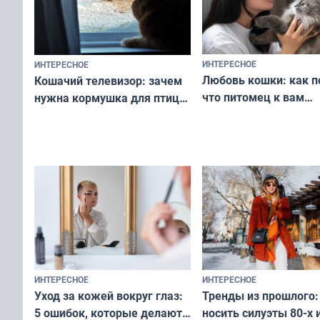
ИНТЕРЕСНОЕ
ИНТЕРЕСНОЕ
Любовь кошки: как п
Кошачий телевизор: зачем
что питомец к вам
нужна кормушка для птиц
не равнодушен — про
за окном — простое
вашу с ним связь
решение от скуки и стресса
у питомца
ИНТЕРЕСНОЕ
ИНТЕРЕСНОЕ
Тренды из прошлого:
Уход за кожей вокруг глаз:
носить силуэты 80-х и
5 ошибок, которые делают