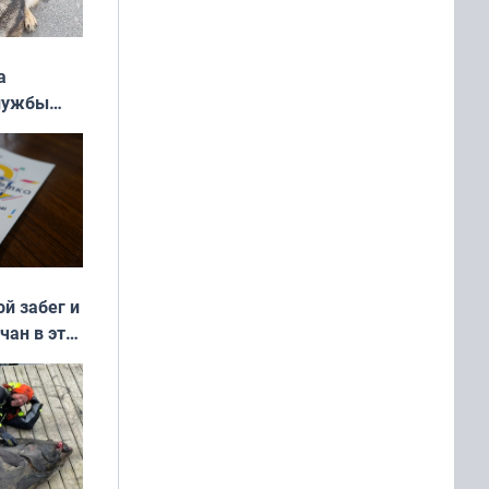
а
службы
ой забег и
чан в эти