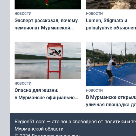
НОВОСТИ
НОВОСТИ
Эксперт рассказал, почему
Lumen, Stigmata и
чемпионат Мурманской
polnalyubvi: объявле
области по футболу остался
хедлайнеры фестива
незамеченным
«Имандра» в 2026 го
НОВОСТИ
Опасно для жизни:
НОВОСТИ
В Мурманске открыл
в Мурманске официально
уличная площадка д
запретили купаться
в падел
в городских водоёмах
Region51.com — это зона свободная от политики и 
Мурманской области.
© 2026 Все права защищены.