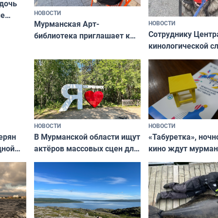
 дочь
НОВОСТИ
ые
Мурманская Арт-
НОВОСТИ
Север»
Сотруднику Центр
библиотека приглашает к
кинологической 
сотрудничеству художников
ищут новый дом
и фотографов
НОВОСТИ
НОВОСТИ
В Мурманской области ищут
ерян
«Табуретка», ночн
актёров массовых сцен для
дной
кино ждут мурман
съёмок в
та
выходные
короткометражном фильме