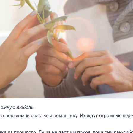
громную любовь
 в свою жизнь счастье и романтику. Их ждут огромные пер
ка из прошлого. Душа не даст им покоя, пока они как-либо