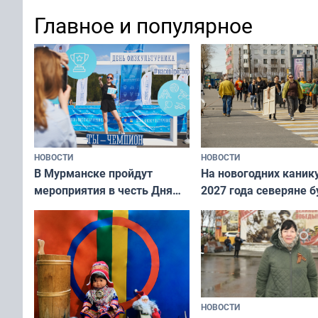
х — как выглядеть
все — как исправить
Главное и популярное
современно и стильн
и вернуть свежий взгляд
переплат
без дорогих средств
НОВОСТИ
НОВОСТИ
В Мурманске пройдут
На новогодних каник
мероприятия в честь Дня
2027 года северяне б
физкультурника
отдыхать 11 дней
НОВОСТИ