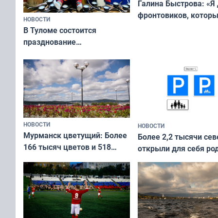
Галина Быстрова: «Я
фронтовиков, котор
НОВОСТИ
приехали осваивать 
В Туломе состоится
празднование
Международного дня
коренных народов мира
НОВОСТИ
НОВОСТИ
Мурманск цветущий: Более
Более 2,2 тысячи сев
166 тысяч цветов и 518
открыли для себя ро
вазонов
край в рамках проек
«Туризм для своих»