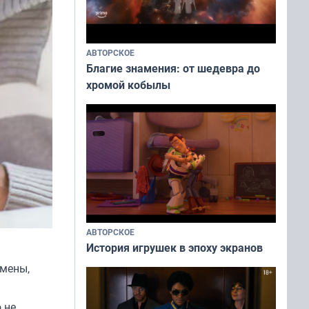
АВТОРСКОЕ
Благие знамения: от шедевра до
хромой кобылы
АВТОРСКОЕ
История игрушек в эпоху экранов
емены,
 не