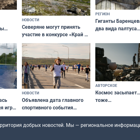
РЕГИОН
НОВОСТИ
Гиганты Баренцев
Северяне могут принять
два вида палтуса
ны
участие в конкурсе «Край у
и их рекордные т
ля
северной границы: фотогид
да
по Печенгскому округу»
АВТОРСКОЕ
Космос засыпает…
НОВОСТИ
ась
Объявлена дата главного
тоже…
ля игры
спортивного события
Заполярья: как зарождался
фестиваль «Гольфстрим»
территория добрых новостей. Мы — региональное информац