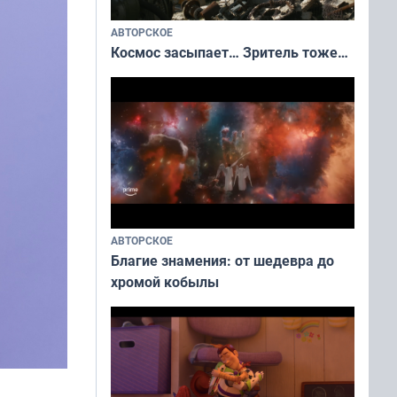
АВТОРСКОЕ
Космос засыпает… Зритель тоже…
АВТОРСКОЕ
Благие знамения: от шедевра до
хромой кобылы