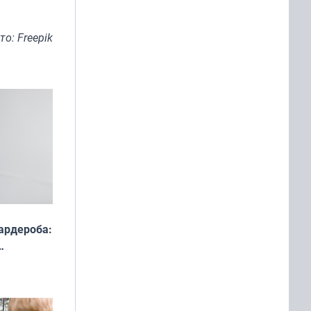
то: Freepik
ардероба:
ды — как
о
ой сезон