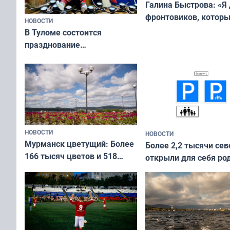
Галина Быстрова: «Я
фронтовиков, котор
НОВОСТИ
приехали осваивать 
В Туломе состоится
празднование
Международного дня
коренных народов мира
НОВОСТИ
НОВОСТИ
Мурманск цветущий: Более
Более 2,2 тысячи сев
166 тысяч цветов и 518
открыли для себя ро
вазонов
край в рамках проек
«Туризм для своих»