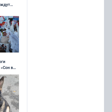
 ждут
выходные
оги
 «Сон в
ь»