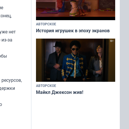
ие
онец,
АВТОРСКОЕ
История игрушек в эпоху экранов
 уже нет
 из-за
обы
 ресурсов,
АВТОРСКОЕ
ддержки
Майкл Джексон жив!
о