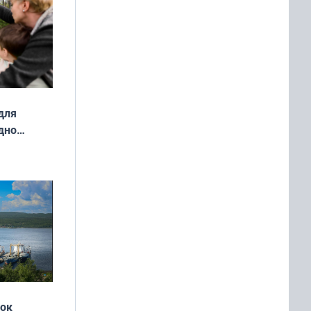
для
дно
ок —
ять
 и без
жок