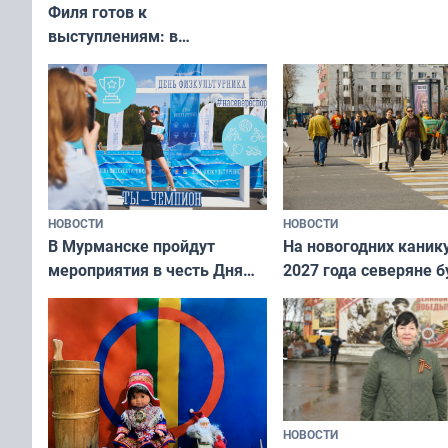
Филя готов к
выступлениям: в
мурманском океанариуме
рассказали о состоянии
тюленей
НОВОСТИ
НОВОСТИ
В Мурманске пройдут
На новогодних каник
мероприятия в честь Дня
2027 года северяне б
физкультурника
отдыхать 11 дней
НОВОСТИ