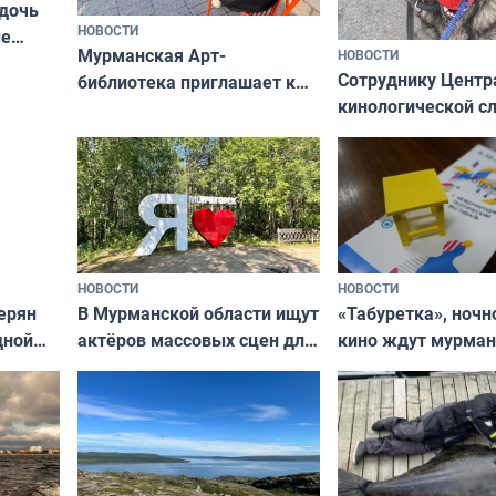
 дочь
НОВОСТИ
ые
Мурманская Арт-
НОВОСТИ
Север»
Сотруднику Центр
библиотека приглашает к
кинологической 
сотрудничеству художников
ищут новый дом
и фотографов
НОВОСТИ
НОВОСТИ
В Мурманской области ищут
ерян
«Табуретка», ночн
актёров массовых сцен для
дной
кино ждут мурман
съёмок в
та
выходные
короткометражном фильме