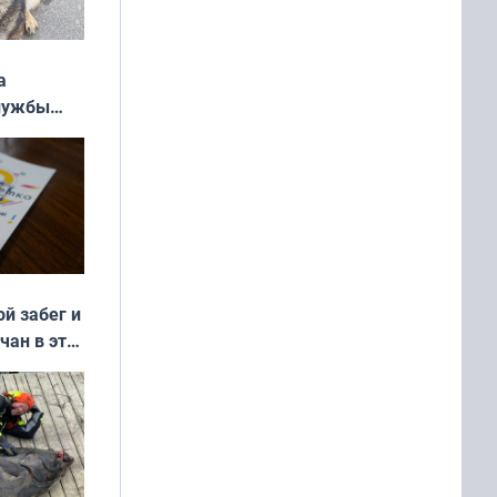
а
службы
ой забег и
чан в эти