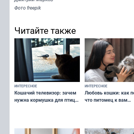
Фото freepik
Читайте также
ИНТЕРЕСНОЕ
ИНТЕРЕСНОЕ
Любовь кошки: как п
Кошачий телевизор: зачем
что питомец к вам
нужна кормушка для птиц
не равнодушен — про
за окном — простое
вашу с ним связь
решение от скуки и стресса
у питомца