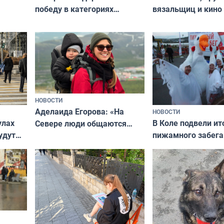
вязальщиц и кино
победу в категориях
мурманчан в эти 
всероссийского конкурса
«Мисс и Миссис Великая
Русь»
НОВОСТИ
Аделаида Егорова: «На
НОВОСТИ
В Коле подвели ит
улах
Севере люди общаются
пижамного забега
удут
не потому, что это выгодно,
Олимпийскую ноч
а потому что
ты им интересен»