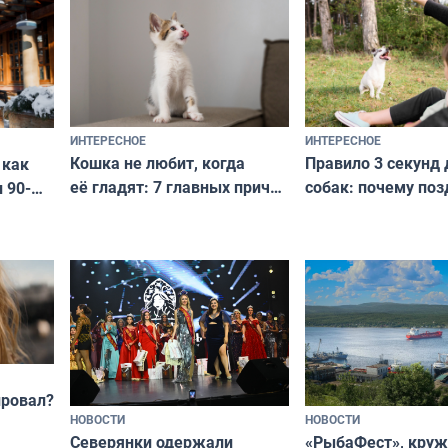
с удивительной историей
и характером
ИНТЕРЕСНОЕ
ИНТЕРЕСНОЕ
Кошка не любит, когда
Правило 3 секунд 
 как
её гладят: 7 главных причин
собак: почему поз
 90-
и как исправить — как найти
ругать за проступ
подход даже к самому
научитесь объясн
о без
независимому питомцу
питомцу всё сразу
криков
провал?
НОВОСТИ
НОВОСТИ
«РыбаФест», кру
Северянки одержали