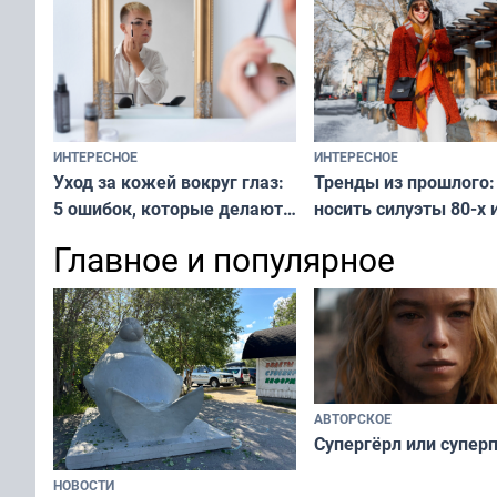
ИНТЕРЕСНОЕ
ИНТЕРЕСНОЕ
Тренды из прошлого:
Уход за кожей вокруг глаз:
носить силуэты 80-х и
5 ошибок, которые делают
х — как выглядеть
все — как исправить
Главное и популярное
современно и стильн
и вернуть свежий взгляд
переплат
без дорогих средств
АВТОРСКОЕ
Супергёрл или супер
НОВОСТИ