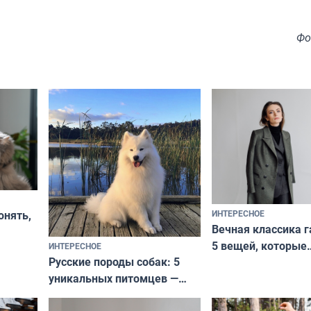
Фо
ИНТЕРЕСНОЕ
онять,
Вечная классика г
5 вещей, которые
ИНТЕРЕСНОЕ
верьте
Русские породы собак: 5
не выходят из мо
уникальных питомцев —
выглядеть стильн
национальные сокровища
и актуально в люб