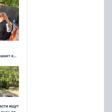
ашает к
удожников
асти ищут
 сцен для