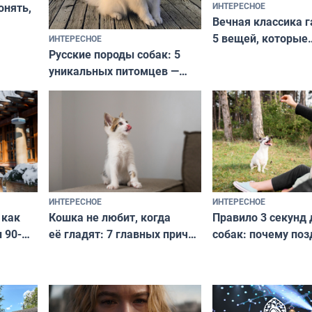
ИНТЕРЕСНОЕ
онять,
Вечная классика г
5 вещей, которые
ИНТЕРЕСНОЕ
верьте
Русские породы собак: 5
не выходят из мо
уникальных питомцев —
выглядеть стильн
национальные сокровища
и актуально в люб
с удивительной историей
и характером
ИНТЕРЕСНОЕ
ИНТЕРЕСНОЕ
Кошка не любит, когда
Правило 3 секунд 
 как
её гладят: 7 главных причин
собак: почему поз
 90-
и как исправить — как найти
ругать за проступ
подход даже к самому
научитесь объясн
о без
независимому питомцу
питомцу всё сразу
криков