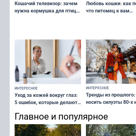
Любовь кошки: как п
Кошачий телевизор: зачем
что питомец к вам
нужна кормушка для птиц
не равнодушен — про
за окном — простое
вашу с ним связь
решение от скуки и стресса
у питомца
ИНТЕРЕСНОЕ
ИНТЕРЕСНОЕ
Тренды из прошлого:
Уход за кожей вокруг глаз:
носить силуэты 80-х и
5 ошибок, которые делают
х — как выглядеть
все — как исправить
Главное и популярное
современно и стильн
и вернуть свежий взгляд
переплат
без дорогих средств