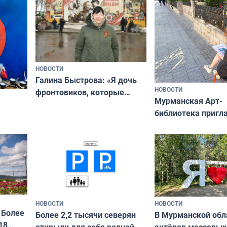
ты им интересен»
НОВОСТИ
Галина Быстрова: «Я дочь
НОВОСТИ
фронтовиков, которые
Мурманская Арт-
приехали осваивать Север»
библиотека пригл
сотрудничеству х
я
и фотографов
ира
НОВОСТИ
НОВОСТИ
 Более
В Мурманской обл
Более 2,2 тысячи северян
18
актёров массовых
открыли для себя родной