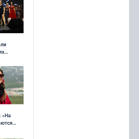
али
ях
онкурса
еликая
: «На
аются
 выгодно,