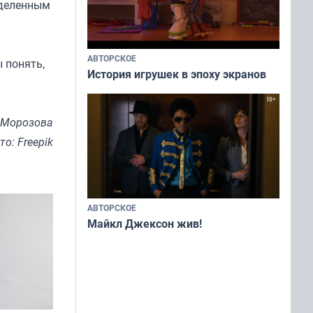
еделенным
АВТОРСКОЕ
 понять,
История игрушек в эпоху экранов
 Морозова
то: Freepik
АВТОРСКОЕ
Майкл Джексон жив!