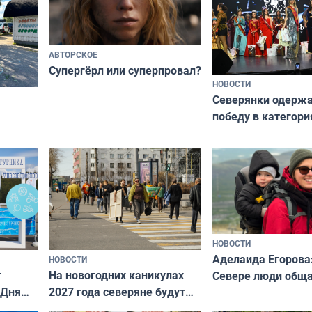
АВТОРСКОЕ
Супергёрл или суперпровал?
НОВОСТИ
Северянки одерж
победу в категори
всероссийского к
риуме
«Мисс и Миссис В
нии
Русь»
НОВОСТИ
Аделаида Егорова
НОВОСТИ
т
На новогодних каникулах
Севере люди общ
 Дня
2027 года северяне будут
не потому, что это
отдыхать 11 дней
а потому что