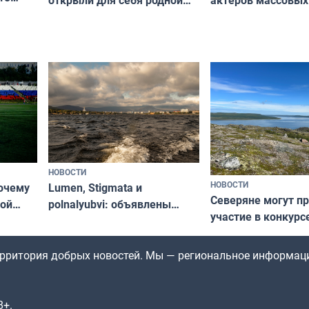
съёмок в
край в рамках проекта
короткометражно
«Туризм для своих»
НОВОСТИ
НОВОСТИ
почему
Lumen, Stigmata и
Северяне могут п
ой
polnalyubvi: объявлены
участие в конкурс
стался
хедлайнеры фестиваля
северной границы
«Имандра» в 2026 года
по Печенгскому ок
территория добрых новостей. Мы — региональное информац
8+.