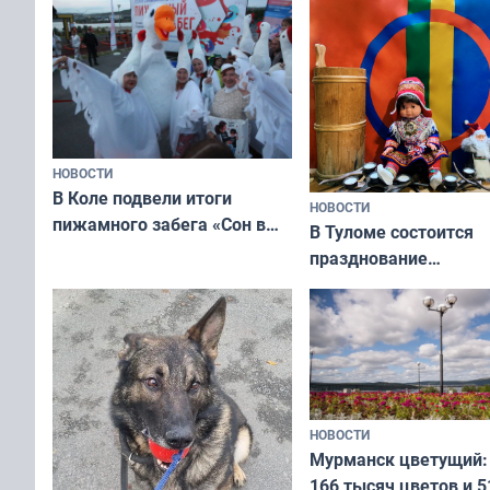
НОВОСТИ
В Коле подвели итоги
НОВОСТИ
пижамного забега «Сон в
В Туломе состоится
Олимпийскую ночь»
празднование
Международного дн
коренных народов м
НОВОСТИ
Мурманск цветущий:
166 тысяч цветов и 5