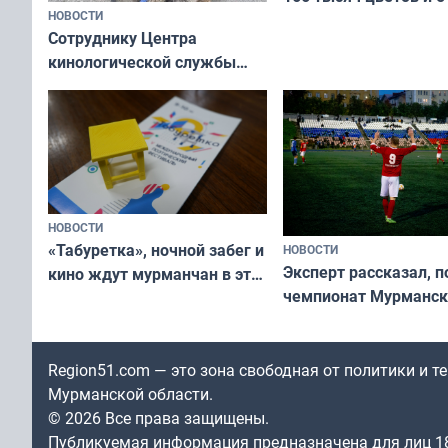
НОВОСТИ
вазонов
Сотруднику Центра
кинологической службы
ищут новый дом
НОВОСТИ
«Табуретка», ночной забег и
НОВОСТИ
Эксперт рассказал, 
кино ждут мурманчан в эти
чемпионат Мурманск
выходные
области по футболу о
незамеченным
Region51.com — это зона свободная от политики и 
Мурманской области.
© 2026 Все права защищены.
Публикуемая информация предназначена для лиц 1