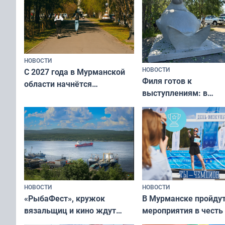
НОВОСТИ
НОВОСТИ
С 2027 года в Мурманской
Филя готов к
области начнётся
выступлениям: в
вакцинация детей и
мурманском океана
подростков от ВПЧ
рассказали о состоя
тюленей
НОВОСТИ
НОВОСТИ
«РыбаФест», кружок
В Мурманске пройду
вязальщиц и кино ждут
мероприятия в честь
мурманчан в эти выходные
физкультурника