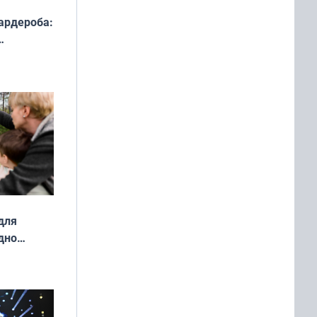
ардероба:
ды — как
о
ой сезон
для
дно
ок —
ять
 и без