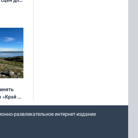
м фильме
ринять
е «Край у
: фотогид
ругу»
ионно-развлекательное интернет-издание