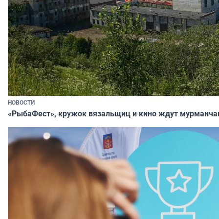
НОВОСТИ
«РыбаФест», кружок вязальщиц и кино ждут мурманча