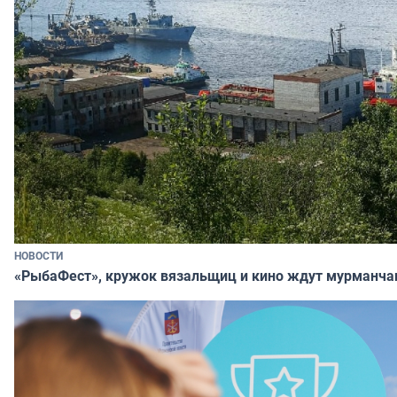
НОВОСТИ
«РыбаФест», кружок вязальщиц и кино ждут мурманча