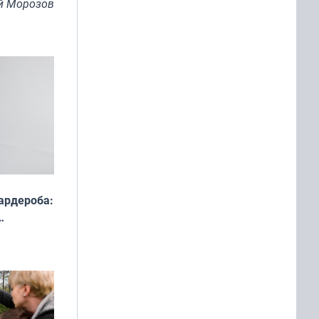
й Морозов
ардероба:
ды — как
о
ой сезон