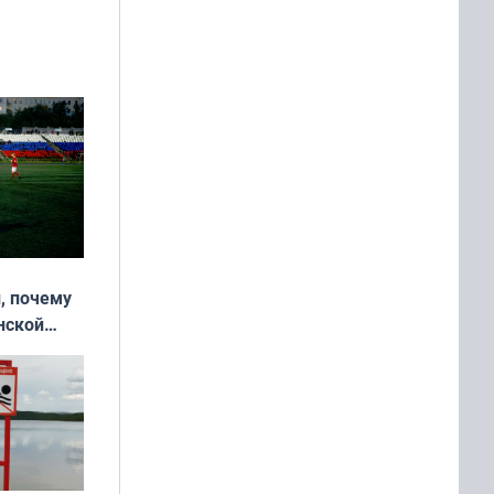
, почему
нской
у остался