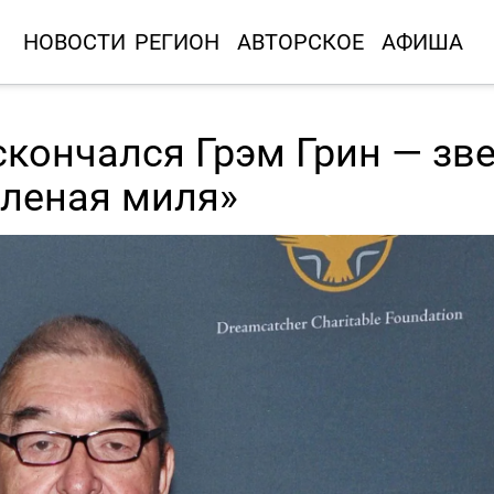
НОВОСТИ
РЕГИОН
АВТОРСКОЕ
АФИША
 скончался Грэм Грин — зв
еленая миля»