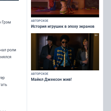
АВТОРСКОЕ
о Грэм
История игрушек в эпоху экранов
чал роли
снялся
АВТОРСКОЕ
тер
Майкл Джексон жив!
тать