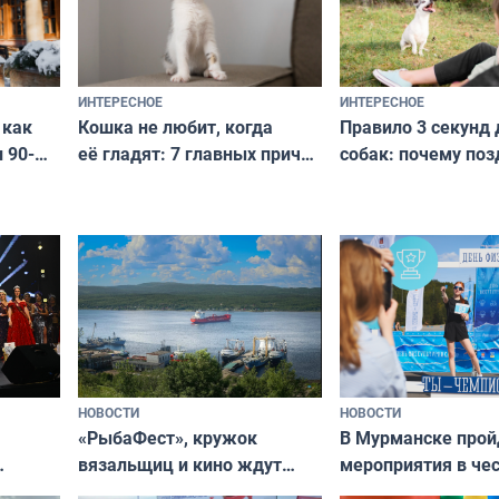
ИНТЕРЕСНОЕ
ИНТЕРЕСНОЕ
Кошка не любит, когда
Правило 3 секунд 
 как
её гладят: 7 главных причин
собак: почему поз
 90-
и как исправить — как найти
ругать за проступ
подход даже к самому
научитесь объясн
о без
независимому питомцу
питомцу всё сразу
криков
НОВОСТИ
НОВОСТИ
«РыбаФест», кружок
В Мурманске прой
вязальщиц и кино ждут
мероприятия в че
мурманчан в эти выходные
урса
физкультурника