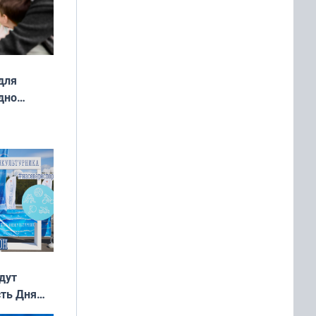
для
дно
ок —
ять
 и без
дут
сть Дня