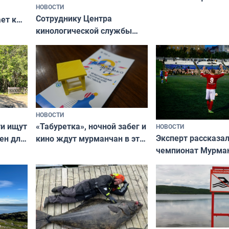
НОВОСТИ
вазонов
Сотруднику Центра
ет к
кинологической службы
ожников
ищут новый дом
НОВОСТИ
ти ищут
«Табуретка», ночной забег и
НОВОСТИ
Эксперт рассказал
ен для
кино ждут мурманчан в эти
чемпионат Мурма
выходные
области по футбол
фильме
незамеченным