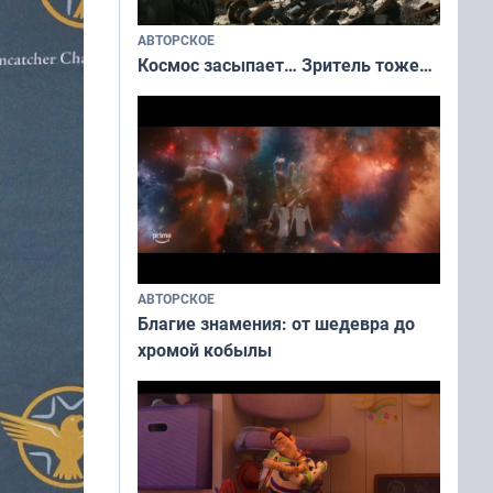
АВТОРСКОЕ
Космос засыпает… Зритель тоже…
АВТОРСКОЕ
Благие знамения: от шедевра до
хромой кобылы