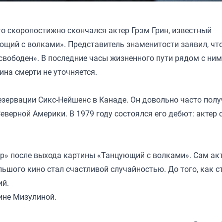
о скоропостижно скончался актер Грэм Грин, известный
ющий с волками». Представитель знаменитости заявил, чт
 свободен». В последние часы жизненного пути рядом с ним
ина смерти не уточняется.
езервации Сикс-Нейшенс в Канаде. Он довольно часто полу
верной Америки. В 1979 году состоялся его дебют: актер 
ар» после выхода картины «Танцующий с волками». Сам ак
льшого кино стал счастливой случайностью. До того, как с
ий.
ине Мизулиной.