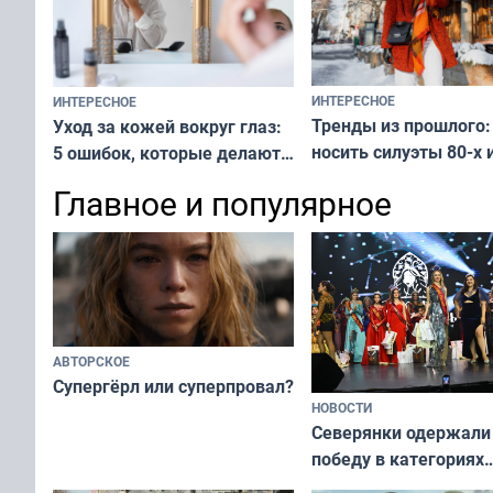
ИНТЕРЕСНОЕ
ИНТЕРЕСНОЕ
Тренды из прошлого:
Уход за кожей вокруг глаз:
носить силуэты 80-х и
5 ошибок, которые делают
х — как выглядеть
все — как исправить
Главное и популярное
современно и стильн
и вернуть свежий взгляд
переплат
без дорогих средств
АВТОРСКОЕ
Супергёрл или суперпровал?
НОВОСТИ
Северянки одержали
победу в категориях
всероссийского конк