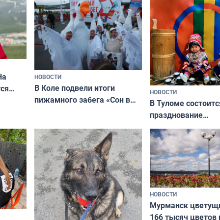
кая
На
НОВОСТИ
В Коле подвели итоги
ся
НОВОСТИ
пижамного забега «Сон в
годно,
В Туломе состоитс
Олимпийскую ночь»
празднование
Международного 
коренных народов
НОВОСТИ
Мурманск цветущи
166 тысяч цветов 