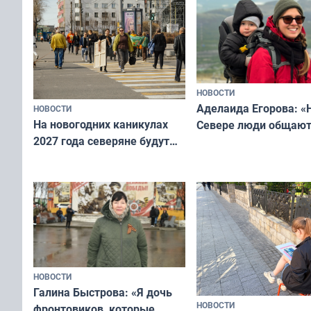
«Мисс и Миссис Вели
Русь»
НОВОСТИ
Аделаида Егорова: «
НОВОСТИ
На новогодних каникулах
Севере люди общают
2027 года северяне будут
не потому, что это вы
отдыхать 11 дней
а потому что
ты им интересен»
НОВОСТИ
Галина Быстрова: «Я дочь
НОВОСТИ
фронтовиков, которые