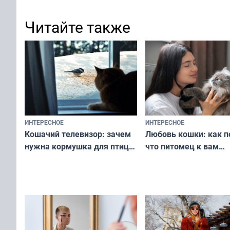
Читайте также
ИНТЕРЕСНОЕ
ИНТЕРЕСНОЕ
Любовь кошки: как п
Кошачий телевизор: зачем
что питомец к вам
нужна кормушка для птиц
не равнодушен — про
за окном — простое
вашу с ним связь
решение от скуки и стресса
у питомца