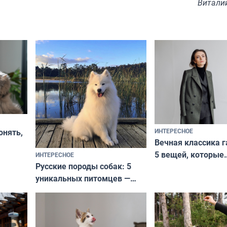
Витали
ИНТЕРЕСНОЕ
онять,
Вечная классика г
5 вещей, которые
ИНТЕРЕСНОЕ
верьте
Русские породы собак: 5
не выходят из мо
уникальных питомцев —
выглядеть стильн
национальные сокровища
и актуально в люб
с удивительной историей
и характером