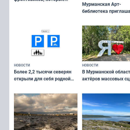
Мурманская Арт-
приехали осваивать Север»
библиотека приглаша
сотрудничеству худ
и фотографов
НОВОСТИ
НОВОСТИ
В Мурманской облас
Более 2,2 тысячи северян
актёров массовых сц
открыли для себя родной
съёмок в
край в рамках проекта
короткометражном 
«Туризм для своих»