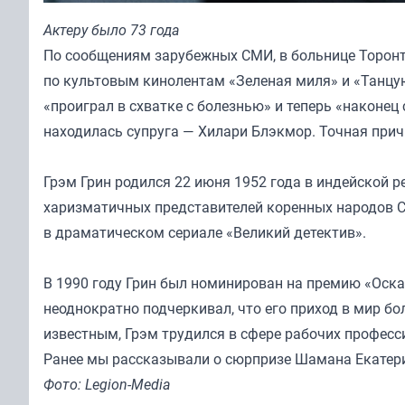
Актеру было 73 года
По сообщениям зарубежных СМИ, в больнице Торонт
по культовым кинолентам «Зеленая миля» и «Танцу
«проиграл в схватке с болезнью» и теперь «наконец
находилась супруга — Хилари Блэкмор. Точная прич
Грэм Грин родился 22 июня 1952 года в индейской р
харизматичных представителей коренных народов Се
в драматическом сериале «Великий детектив».
В 1990 году Грин был номинирован на премию «Оск
неоднократно подчеркивал, что его приход в мир бо
известным, Грэм трудился в сфере рабочих професс
Ранее мы
рассказывали
о сюрпризе Шамана Екатер
Фото: Legion-Media