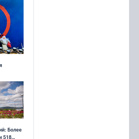
я
дня
 мира
й: Более
и 518