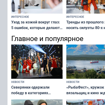
ИНТЕРЕСНОЕ
ИНТЕРЕСНОЕ
Тренды из прошлого:
Уход за кожей вокруг глаз:
носить силуэты 80-х и
5 ошибок, которые делают
х — как выглядеть
все — как исправить
Главное и популярное
современно и стильн
и вернуть свежий взгляд
переплат
без дорогих средств
НОВОСТИ
НОВОСТИ
«РыбаФест», кружок
Северянки одержали
вязальщиц и кино ж
победу в категориях
мурманчан в эти вы
всероссийского конкурса
«Мисс и Миссис Великая