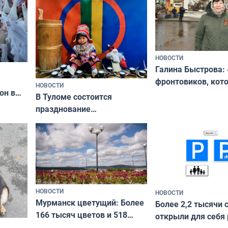
НОВОСТИ
Галина Быстрова: 
фронтовиков, кот
НОВОСТИ
он в
приехали осваива
В Туломе состоится
празднование
Международного дня
коренных народов мира
НОВОСТИ
НОВОСТИ
Мурманск цветущий: Более
Более 2,2 тысячи 
166 тысяч цветов и 518
открыли для себя
вазонов