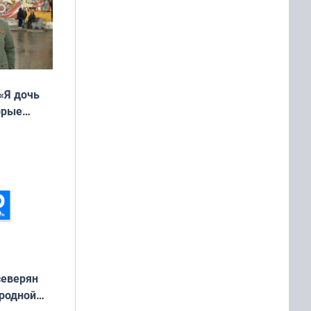
«Я дочь
орые
ть Север»
северян
 родной