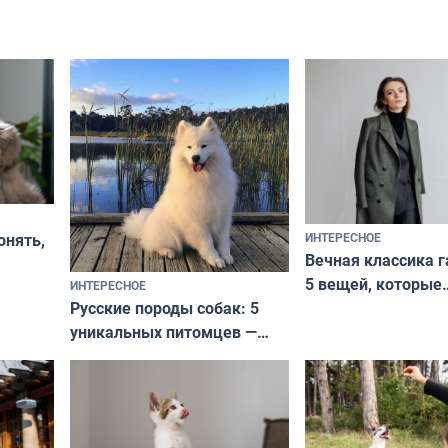
ИНТЕРЕСНОЕ
онять,
Вечная классика г
5 вещей, которые
ИНТЕРЕСНОЕ
верьте
Русские породы собак: 5
не выходят из мо
уникальных питомцев —
выглядеть стильн
национальные сокровища
и актуально в люб
с удивительной историей
и характером