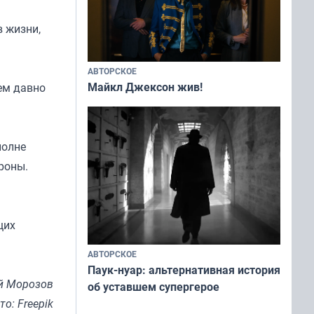
в жизни,
АВТОРСКОЕ
Майкл Джексон жив!
ем давно
полне
роны.
щих
АВТОРСКОЕ
Паук-нуар: альтернативная история
й Морозов
об уставшем супергерое
то: Freepik