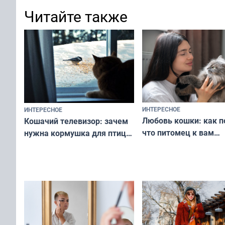
Читайте также
ИНТЕРЕСНОЕ
ИНТЕРЕСНОЕ
Любовь кошки: как п
Кошачий телевизор: зачем
что питомец к вам
нужна кормушка для птиц
не равнодушен — про
за окном — простое
вашу с ним связь
решение от скуки и стресса
у питомца