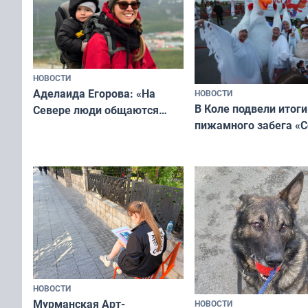
Русь»
НОВОСТИ
Аделаида Егорова: «На
НОВОСТИ
В Коле подвели итоги
Севере люди общаются
пижамного забега «С
не потому, что это выгодно,
Олимпийскую ночь»
а потому что
ты им интересен»
НОВОСТИ
Мурманская Арт-
НОВОСТИ