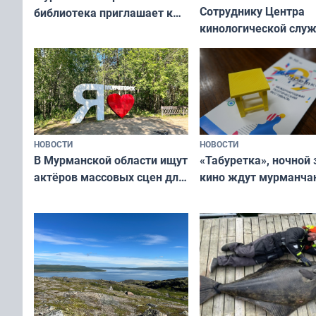
Сотруднику Центра
библиотека приглашает к
кинологической слу
сотрудничеству художников
ищут новый дом
и фотографов
НОВОСТИ
НОВОСТИ
В Мурманской области ищут
«Табуретка», ночной 
актёров массовых сцен для
кино ждут мурманчан
съёмок в
выходные
короткометражном фильме