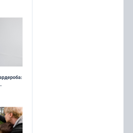
ардероба:
ды — как
о
ой сезон