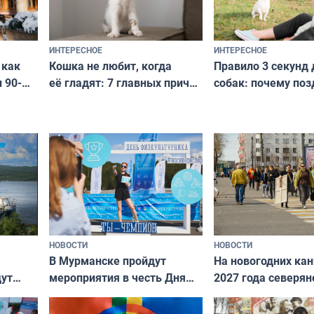
ИНТЕРЕСНОЕ
ИНТЕРЕСНОЕ
Кошка не любит, когда
Правило 3 секунд 
 как
её гладят: 7 главных причин
собак: почему поз
 90-
и как исправить — как найти
ругать за проступ
подход даже к самому
научитесь объясн
о без
независимому питомцу
питомцу всё сразу
криков
НОВОСТИ
НОВОСТИ
В Мурманске пройдут
На новогодних ка
дут
мероприятия в честь Дня
2027 года северян
ходные
физкультурника
отдыхать 11 дней