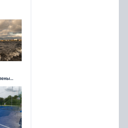
екта
»
влены
иваля
года