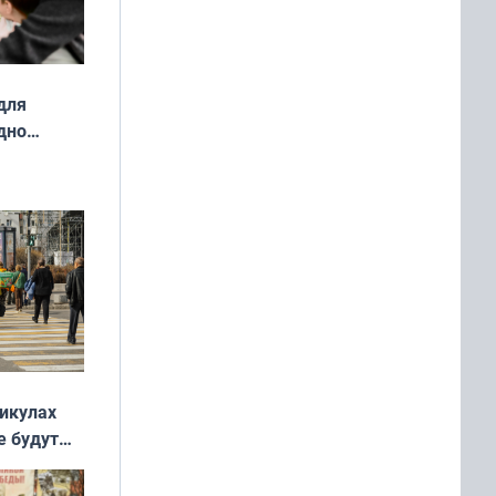
для
дно
ок —
ять
 и без
никулах
е будут