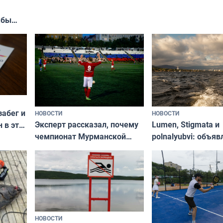
край в рамках про
«Туризм для своих
жбы
забег и
НОВОСТИ
НОВОСТИ
Эксперт рассказал, почему
Lumen, Stigmata и
 в эти
чемпионат Мурманской
polnalyubvi: объя
области по футболу остался
хедлайнеры фест
незамеченным
«Имандра» в 2026 
НОВОСТИ