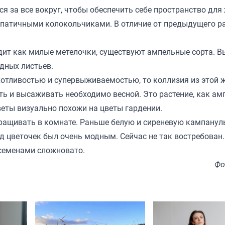
ься за все вокруг, чтобы обеспечить себе пространство для
импатичными колокольчиками. В отличие от предыдущего ра
дит как милые метелочки, существуют ампельные сорта. В
дных листьев.
хотливостью и супервыживаемостью, то коллизия из этой ж
ать и высаживать необходимо весной. Это растение, как ам
еты визуально похожи на цветы гардении.
ращивать в комнате. Раньше белую и сиреневую кампанул
д цветочек был очень модным. Сейчас не так востребован.
 семенами сложновато.
Фо