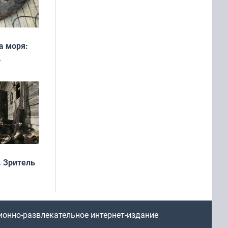
а моря:
рофеи
 Зритель
ионно-развлекательное интернет-издание