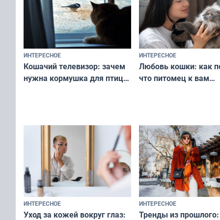
ИНТЕРЕСНОЕ
ИНТЕРЕСНОЕ
Любовь кошки: как п
Кошачий телевизор: зачем
что питомец к вам
нужна кормушка для птиц
не равнодушен — про
за окном — простое
вашу с ним связь
решение от скуки и стресса
у питомца
ИНТЕРЕСНОЕ
ИНТЕРЕСНОЕ
Тренды из прошлого:
Уход за кожей вокруг глаз: