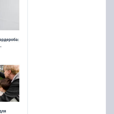
ардероба:
ды — как
о
ой сезон
для