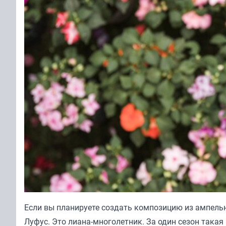
Если вы планируете создать композицию из ампельн
Луфус. Это лиана-многолетник. За один сезон такая