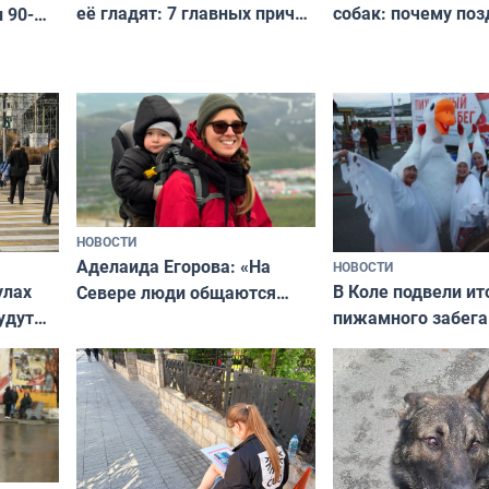
её гладят: 7 главных причин
собак: почему поз
 90-
и как исправить — как найти
ругать за проступ
подход даже к самому
научитесь объясн
о без
независимому питомцу
питомцу всё сразу
криков
НОВОСТИ
Аделаида Егорова: «На
НОВОСТИ
В Коле подвели ит
улах
Севере люди общаются
пижамного забега
удут
не потому, что это выгодно,
Олимпийскую ноч
а потому что
ты им интересен»