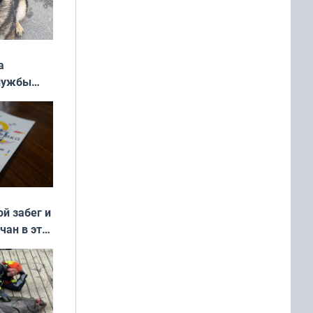
а
службы
ой забег и
чан в эти