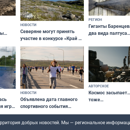
РЕГИОН
НОВОСТИ
Гиганты Баренцев
Северяне могут принять
два вида палтуса
ны
участие в конкурсе «Край у
и их рекордные т
ля
северной границы: фотогид
да
по Печенгскому округу»
АВТОРСКОЕ
Космос засыпает…
НОВОСТИ
ась
Объявлена дата главного
тоже…
ля игры
спортивного события
Заполярья: как зарождался
фестиваль «Гольфстрим»
территория добрых новостей. Мы — региональное информац