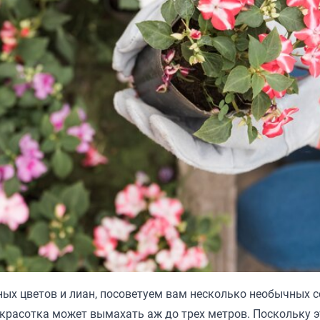
ых цветов и лиан, посоветуем вам несколько необычных с
 красотка может вымахать аж до трех метров. Поскольку э