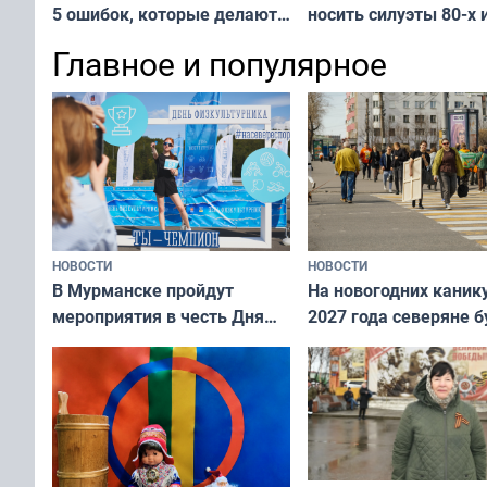
носить силуэты 80-х и
5 ошибок, которые делают
х — как выглядеть
все — как исправить
Главное и популярное
современно и стильн
и вернуть свежий взгляд
переплат
без дорогих средств
НОВОСТИ
НОВОСТИ
В Мурманске пройдут
На новогодних каник
мероприятия в честь Дня
2027 года северяне б
физкультурника
отдыхать 11 дней