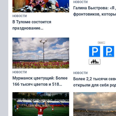
НОВОСТИ
Галина Быстрова: «Я
фронтовиков, котор
НОВОСТИ
приехали осваивать 
В Туломе состоится
празднование
Международного дня
коренных народов мира
НОВОСТИ
НОВОСТИ
Мурманск цветущий: Более
Более 2,2 тысячи сев
166 тысяч цветов и 518
открыли для себя ро
вазонов
край в рамках проек
«Туризм для своих»