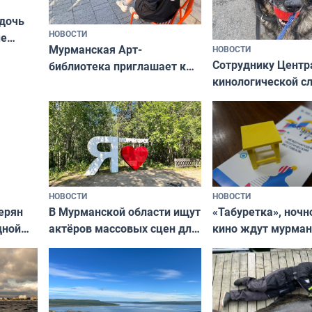
 дочь
НОВОСТИ
ые
Мурманская Арт-
НОВОСТИ
Север»
Сотруднику Центр
библиотека приглашает к
кинологической 
сотрудничеству художников
ищут новый дом
и фотографов
НОВОСТИ
НОВОСТИ
В Мурманской области ищут
ерян
«Табуретка», ночн
актёров массовых сцен для
дной
кино ждут мурман
съёмок в
та
выходные
короткометражном фильме