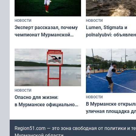
НОВОСТИ
НОВОСТИ
Эксперт рассказал, почему
Lumen, Stigmata и
чемпионат Мурманской
polnalyubvi: объявле
области по футболу остался
хедлайнеры фестива
незамеченным
«Имандра» в 2026 го
НОВОСТИ
Опасно для жизни:
НОВОСТИ
В Мурманске открыл
в Мурманске официально
уличная площадка д
запретили купаться
в падел
в городских водоёмах
Region51.com — это зона свободная от политики и 
Мурманской области.