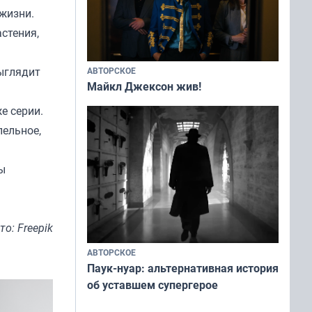
 жизни.
стения,
ыглядит
АВТОРСКОЕ
Майкл Джексон жив!
е серии.
пельное,
ы
то: Freepik
АВТОРСКОЕ
Паук-нуар: альтернативная история
об уставшем супергерое