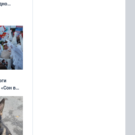
дно
ок —
ять
 и без
оги
 «Сон в
ь»