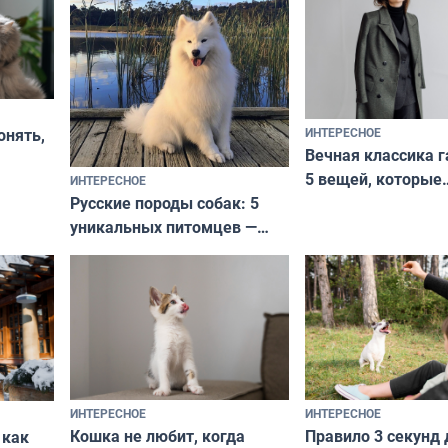
ИНТЕРЕСНОЕ
онять,
Вечная классика г
5 вещей, которые
ИНТЕРЕСНОЕ
верьте
Русские породы собак: 5
не выходят из мо
уникальных питомцев —
выглядеть стильн
национальные сокровища
и актуально в люб
с удивительной историей
и характером
ИНТЕРЕСНОЕ
ИНТЕРЕСНОЕ
Кошка не любит, когда
Правило 3 секунд 
 как