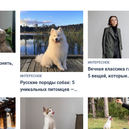
ИНТЕРЕСНОЕ
онять,
Вечная классика г
5 вещей, которые
ИНТЕРЕСНОЕ
верьте
Русские породы собак: 5
не выходят из мо
уникальных питомцев —
выглядеть стильн
национальные сокровища
и актуально в люб
с удивительной историей
и характером