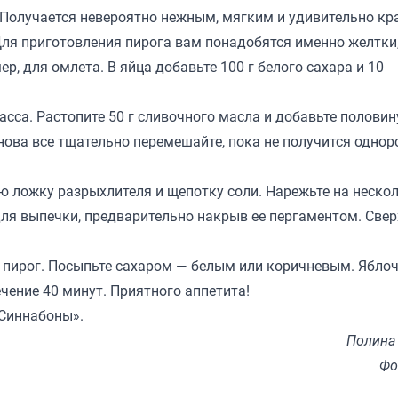
. Получается невероятно нежным, мягким и удивительно к
 Для приготовления пирога вам понадобятся именно желтки
, для омлета. В яйца добавьте 100 г белого сахара и 10
асса. Растопите 50 г сливочного масла и добавьте половин
 снова все тщательно перемешайте, пока не получится одно
ую ложку разрыхлителя и щепотку соли. Нарежьте на неско
 для выпечки, предварительно накрыв ее пергаментом. Све
м пирог. Посыпьте сахаром — белым или коричневым. Ябло
ечение 40 минут. Приятного аппетита!
«Синнабоны».
Полина
Фо