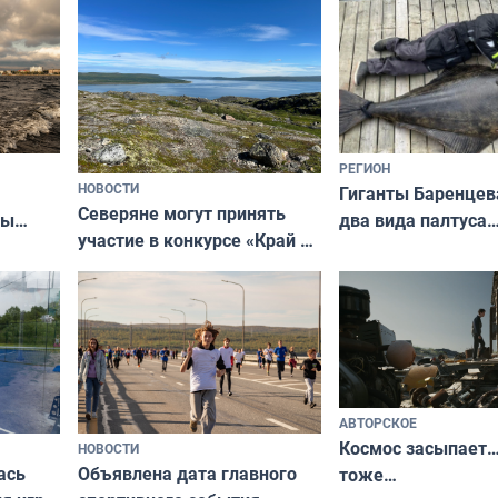
короткометражном фильме
РЕГИОН
НОВОСТИ
Гиганты Баренцев
Северяне могут принять
два вида палтуса
ны
участие в конкурсе «Край у
и их рекордные т
ля
северной границы: фотогид
да
по Печенгскому округу»
АВТОРСКОЕ
Космос засыпает…
НОВОСТИ
ась
Объявлена дата главного
тоже…