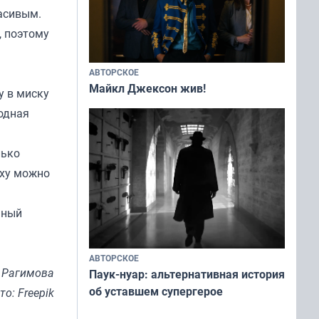
расивым.
, поэтому
АВТОРСКОЕ
Майкл Джексон жив!
у в миску
родная
лько
рху можно
чный
АВТОРСКОЕ
 Рагимова
Паук-нуар: альтернативная история
об уставшем супергерое
то: Freepik