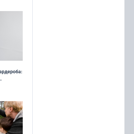
ардероба:
ды — как
о
ой сезон