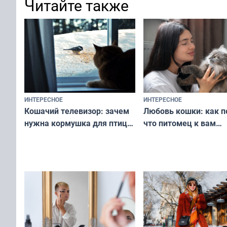
Читайте также
ИНТЕРЕСНОЕ
ИНТЕРЕСНОЕ
Любовь кошки: как п
Кошачий телевизор: зачем
что питомец к вам
нужна кормушка для птиц
не равнодушен — про
за окном — простое
вашу с ним связь
решение от скуки и стресса
у питомца