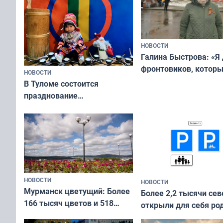
НОВОСТИ
Галина Быстрова: «Я
фронтовиков, котор
НОВОСТИ
приехали осваивать 
В Туломе состоится
празднование
Международного дня
коренных народов мира
НОВОСТИ
НОВОСТИ
Мурманск цветущий: Более
Более 2,2 тысячи сев
166 тысяч цветов и 518
открыли для себя ро
вазонов
край в рамках проек