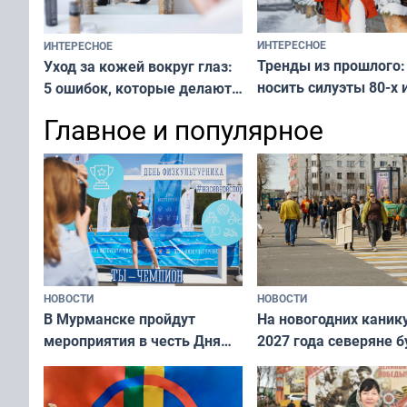
ИНТЕРЕСНОЕ
ИНТЕРЕСНОЕ
Тренды из прошлого:
Уход за кожей вокруг глаз:
носить силуэты 80-х и
5 ошибок, которые делают
х — как выглядеть
все — как исправить
Главное и популярное
современно и стильн
и вернуть свежий взгляд
переплат
без дорогих средств
НОВОСТИ
НОВОСТИ
В Мурманске пройдут
На новогодних каник
мероприятия в честь Дня
2027 года северяне б
физкультурника
отдыхать 11 дней