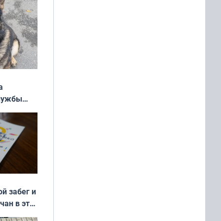
а
службы
ой забег и
чан в эти