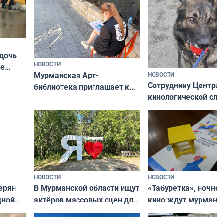
 дочь
НОВОСТИ
ые
Мурманская Арт-
НОВОСТИ
Север»
Сотруднику Центр
библиотека приглашает к
кинологической 
сотрудничеству художников
ищут новый дом
и фотографов
НОВОСТИ
НОВОСТИ
В Мурманской области ищут
ерян
«Табуретка», ночн
актёров массовых сцен для
дной
кино ждут мурман
съёмок в
та
выходные