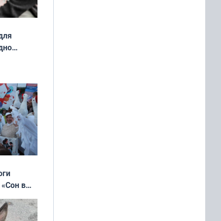
для
дно
ок —
ять
 и без
оги
 «Сон в
ь»