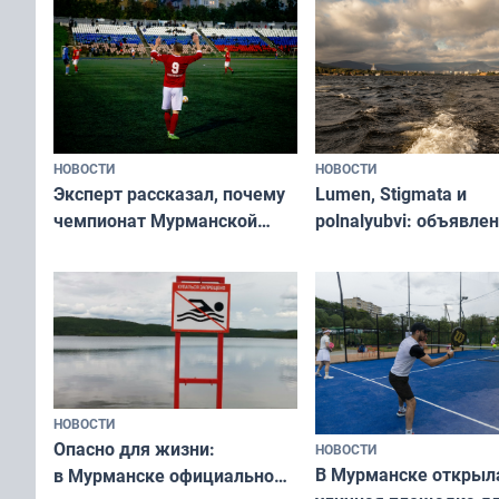
«Туризм для своих»
НОВОСТИ
НОВОСТИ
Эксперт рассказал, почему
Lumen, Stigmata и
чемпионат Мурманской
polnalyubvi: объявле
области по футболу остался
хедлайнеры фестива
незамеченным
«Имандра» в 2026 го
НОВОСТИ
Опасно для жизни:
НОВОСТИ
В Мурманске открыл
в Мурманске официально