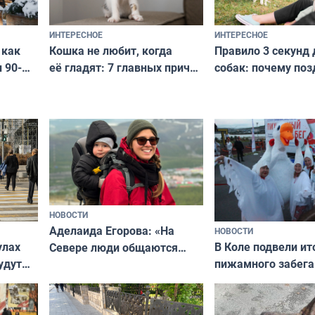
ИНТЕРЕСНОЕ
ИНТЕРЕСНОЕ
Кошка не любит, когда
Правило 3 секунд 
 как
её гладят: 7 главных причин
собак: почему поз
 90-
и как исправить — как найти
ругать за проступ
подход даже к самому
научитесь объясн
о без
независимому питомцу
питомцу всё сразу
криков
НОВОСТИ
Аделаида Егорова: «На
НОВОСТИ
В Коле подвели ит
улах
Севере люди общаются
пижамного забега
удут
не потому, что это выгодно,
Олимпийскую ноч
а потому что
ты им интересен»