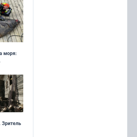
а моря:
рофеи
 Зритель