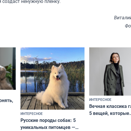
и создаст ненужную пленку.
Витали
Фо
ИНТЕРЕСНОЕ
онять,
Вечная классика г
5 вещей, которые
ИНТЕРЕСНОЕ
верьте
Русские породы собак: 5
не выходят из мо
уникальных питомцев —
выглядеть стильн