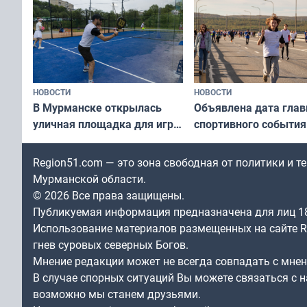
НОВОСТИ
НОВОСТИ
В Мурманске открылась
Объявлена дата глав
уличная площадка для игры
спортивного события
в падел
Заполярья: как заро
фестиваль «Гольфст
Region51.com — это зона свободная от политики и 
Мурманской области.
© 2026 Все права защищены.
Публикуемая информация предназначена для лиц 1
Использование материалов размещенных на сайте Re
гнев суровых северных Богов.
Мнение редакции может не всегда совпадать с мне
В случае спорных ситуаций Вы можете связаться с н
возможно мы станем друзьями.