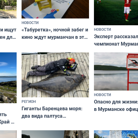
НОВОСТИ
ти ищут
«Табуретка», ночной забег и
НОВОСТИ
Эксперт рассказал
ен для
кино ждут мурманчан в эти
чемпионат Мурма
выходные
области по футбол
фильме
незамеченным
НОВОСТИ
Опасно для жизни
РЕГИОН
Гиганты Баренцева моря:
в Мурманске офи
ять
два вида палтуса
запретили купать
Край у
и их рекордные трофеи
в городских водоё
отогид
гу»