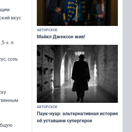
ящим
ский вкус
АВТОРСКОЕ
Майкл Джексон жив!
5 ч. л.
ус, соль
ску
ственным
АВТОРСКОЕ
Паук-нуар: альтернативная история
об уставшем супергерое
 общую