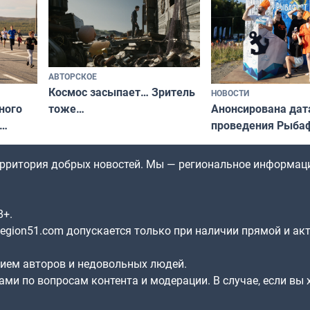
АВТОРСКОЕ
Космос засыпает… Зритель
НОВОСТИ
ного
Анонсирована дат
тоже…
проведения Рыбаф
ждался
2026 году
рим»
территория добрых новостей. Мы — региональное информац
8+.
gion51.com допускается только при наличии прямой и ак
нием авторов и недовольных людей.
ами по вопросам контента и модерации. В случае, если вы