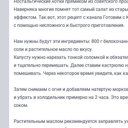
Ностальгические нотки прямиком из советского пр
Наверняка многие помнят тот самый салат из стар
эффектом. Так вот, этот рецепт с канала
Готовим с 
с помощью несложного и быстрого приготовления.
Нам нужны будут эти ингредиенты: 800 г белокочанной к
соли и растительное масло по вкусу.
Капусту нужно нарезать тонкой соломкой и обязател
и тщательно перемешать. Далее ставим кастрюлю на
помешивать. Через некоторое время увидите, как ка
Затем снимаем с огня и добавляем натертую морков
и убрать в холодильник примерно на 2 часа. Это в
соком.
Растительным маслом рекомендуется заправлять уж