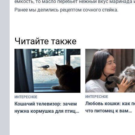
емкость, то масло перебьет нежный вкус маринада 
Ранее мы
делились
рецептом сочного стейка.
Читайте также
ИНТЕРЕСНОЕ
ИНТЕРЕСНОЕ
Любовь кошки: как п
Кошачий телевизор: зачем
что питомец к вам
нужна кормушка для птиц
не равнодушен — про
за окном — простое
вашу с ним связь
решение от скуки и стресса
у питомца