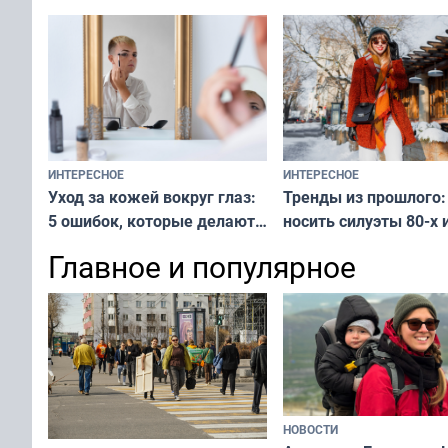
ИНТЕРЕСНОЕ
ИНТЕРЕСНОЕ
Тренды из прошлого:
Уход за кожей вокруг глаз:
носить силуэты 80-х и
5 ошибок, которые делают
х — как выглядеть
все — как исправить
Главное и популярное
современно и стильн
и вернуть свежий взгляд
переплат
без дорогих средств
НОВОСТИ