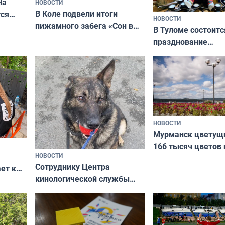
На
НОВОСТИ
В Коле подвели итоги
ся
НОВОСТИ
пижамного забега «Сон в
годно,
В Туломе состоитс
Олимпийскую ночь»
празднование
Международного 
коренных народов
НОВОСТИ
Мурманск цветущи
166 тысяч цветов 
НОВОСТИ
вазонов
Сотруднику Центра
ет к
кинологической службы
ожников
ищут новый дом