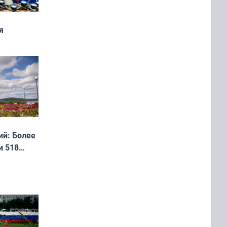
я
дня
 мира
й: Более
и 518