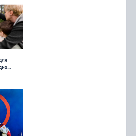
ой сезон
для
дно
ок —
ять
 и без