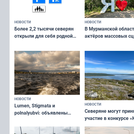
НОВОСТИ
НОВОСТИ
В Мурманской облас
Более 2,2 тысячи северян
актёров массовых сц
открыли для себя родной
съёмок в
край в рамках проекта
короткометражном 
«Туризм для своих»
НОВОСТИ
НОВОСТИ
Lumen, Stigmata и
Северяне могут прин
polnalyubvi: объявлены
участие в конкурсе «
хедлайнеры фестиваля
северной границы: ф
«Имандра» в 2026 года
по Печенгскому окру