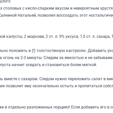
ошлого
ых столовых с кисло-сладким вкусом и невероятным хруст
Калниной Натальей
, позволил воссоздать этот ностальгиче
апусты, 2 моркови, 2 ст. л. 9% уксуса, 1,5 ст. л. сахара, 1,
ьно положить в (!) толстостенную кастрюлю. Добавить укс
 огонь на 2-3 минуты. Следим за емкостью и не забываем
пуста начнет оседать и становиться более мягкой.
ь вместе с сахаром. Следом нужно переложить салат в ми
ремя позволит ему окончательно остыть и пропитаться соб
е в отдельно разложенных порциях! Если добавить его в