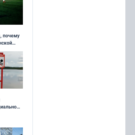
, почему
нской
у остался
:
циально
ся
мах