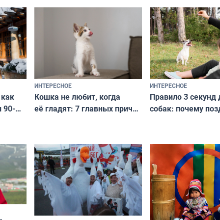
национальные сокровища
и актуально в люб
с удивительной историей
и характером
ИНТЕРЕСНОЕ
ИНТЕРЕСНОЕ
Кошка не любит, когда
Правило 3 секунд 
 как
её гладят: 7 главных причин
собак: почему поз
 90-
и как исправить — как найти
ругать за проступ
подход даже к самому
научитесь объясн
о без
независимому питомцу
питомцу всё сразу
криков