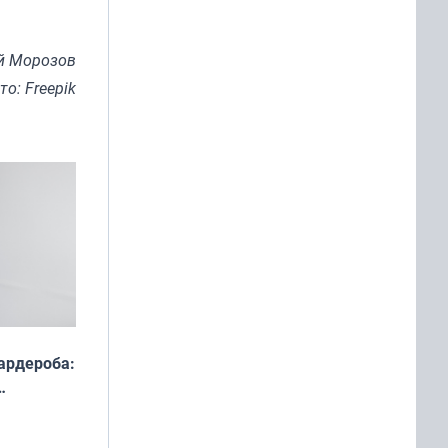
й Морозов
то: Freepik
ардероба:
ды — как
о