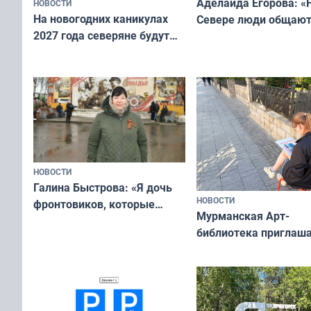
Аделаида Егорова: «
НОВОСТИ
На новогодних каникулах
Севере люди общают
2027 года северяне будут
не потому, что это вы
отдыхать 11 дней
а потому что
ты им интересен»
НОВОСТИ
Галина Быстрова: «Я дочь
НОВОСТИ
фронтовиков, которые
Мурманская Арт-
приехали осваивать Север»
библиотека приглаша
сотрудничеству худ
и фотографов