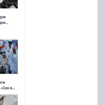
для
дно
ок —
ять
 и без
оги
 «Сон в
ь»