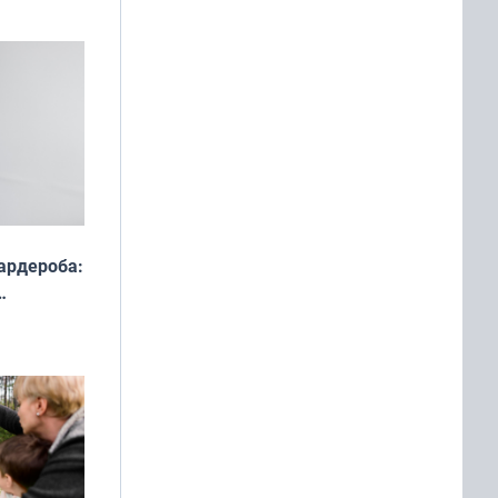
ардероба:
ды — как
о
ой сезон