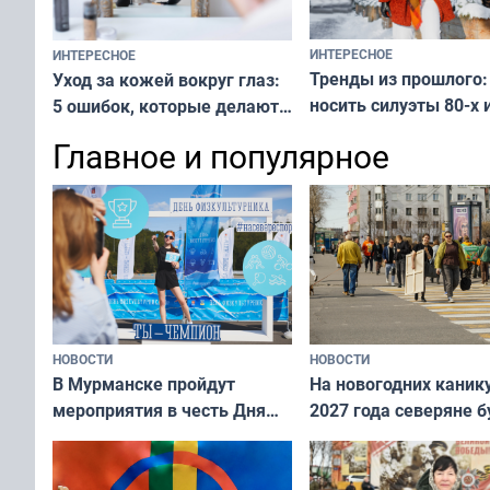
ИНТЕРЕСНОЕ
ИНТЕРЕСНОЕ
Тренды из прошлого:
Уход за кожей вокруг глаз:
носить силуэты 80-х и
5 ошибок, которые делают
х — как выглядеть
все — как исправить
Главное и популярное
современно и стильн
и вернуть свежий взгляд
переплат
без дорогих средств
НОВОСТИ
НОВОСТИ
В Мурманске пройдут
На новогодних каник
мероприятия в честь Дня
2027 года северяне б
физкультурника
отдыхать 11 дней