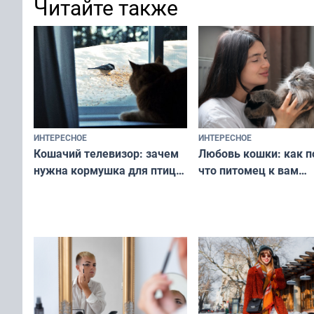
Читайте также
ИНТЕРЕСНОЕ
ИНТЕРЕСНОЕ
Любовь кошки: как п
Кошачий телевизор: зачем
что питомец к вам
нужна кормушка для птиц
не равнодушен — про
за окном — простое
вашу с ним связь
решение от скуки и стресса
у питомца