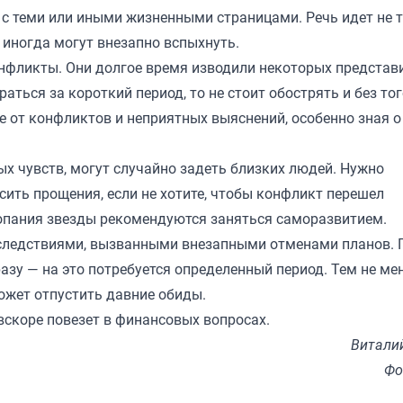
с теми или иными жизненными страницами. Речь идет не 
 иногда могут внезапно вспыхнуть.
нфликты. Они долгое время изводили некоторых представ
раться за короткий период, то не стоит обострять и без то
от конфликтов и неприятных выяснений, особенно зная о 
х чувств, могут случайно задеть близких людей. Нужно
сить прощения, если не хотите, чтобы конфликт перешел
опания звезды рекомендуются заняться саморазвитием.
оследствиями, вызванными внезапными отменами планов. 
азу — на это потребуется определенный период. Тем не мен
может отпустить давние обиды.
вскоре повезет в финансовых вопросах.
Витали
Фо