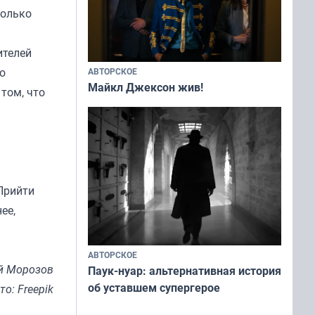
только
ителей
го
АВТОРСКОЕ
Майкл Джексон жив!
том, что
Прийти
ее,
АВТОРСКОЕ
й Морозов
Паук-нуар: альтернативная история
об уставшем супергерое
то: Freepik