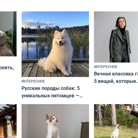
ИНТЕРЕСНОЕ
онять,
Вечная классика г
5 вещей, которые
ИНТЕРЕСНОЕ
верьте
Русские породы собак: 5
не выходят из мо
уникальных питомцев —
выглядеть стильн
национальные сокровища
и актуально в люб
с удивительной историей
и характером