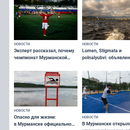
«Туризм для своих»
НОВОСТИ
НОВОСТИ
Эксперт рассказал, почему
Lumen, Stigmata и
чемпионат Мурманской
polnalyubvi: объявле
области по футболу остался
хедлайнеры фестива
незамеченным
«Имандра» в 2026 го
НОВОСТИ
Опасно для жизни:
НОВОСТИ
В Мурманске открыл
в Мурманске официально