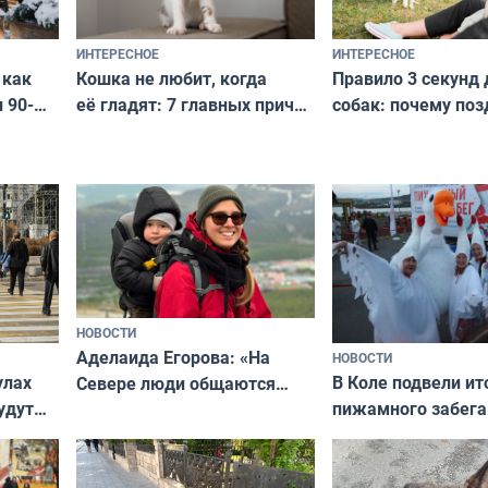
ИНТЕРЕСНОЕ
ИНТЕРЕСНОЕ
Кошка не любит, когда
Правило 3 секунд 
 как
её гладят: 7 главных причин
собак: почему поз
 90-
и как исправить — как найти
ругать за проступ
подход даже к самому
научитесь объясн
о без
независимому питомцу
питомцу всё сразу
криков
НОВОСТИ
Аделаида Егорова: «На
НОВОСТИ
В Коле подвели ит
улах
Севере люди общаются
пижамного забега
удут
не потому, что это выгодно,
Олимпийскую ноч
а потому что
ты им интересен»