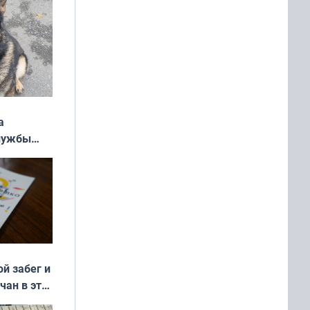
а
службы
ой забег и
чан в эти