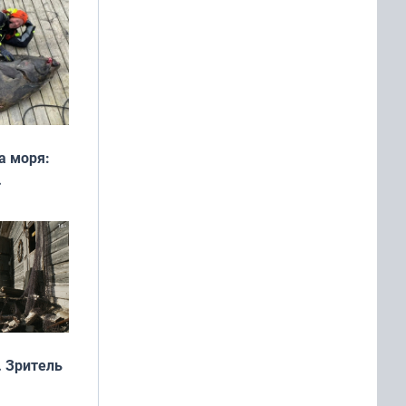
а моря:
рофеи
 Зритель