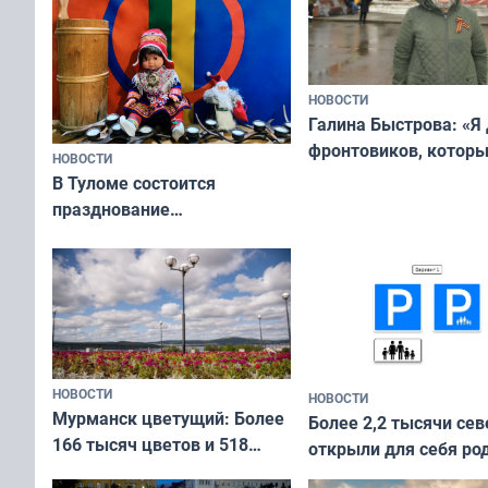
НОВОСТИ
Галина Быстрова: «Я
фронтовиков, котор
НОВОСТИ
приехали осваивать 
В Туломе состоится
празднование
Международного дня
коренных народов мира
НОВОСТИ
НОВОСТИ
Мурманск цветущий: Более
Более 2,2 тысячи сев
166 тысяч цветов и 518
открыли для себя ро
вазонов
край в рамках проек