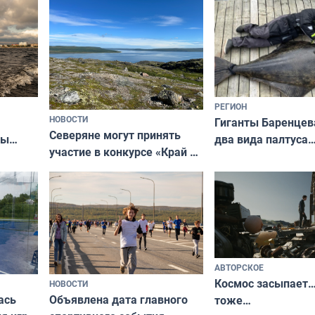
короткометражном фильме
РЕГИОН
НОВОСТИ
Гиганты Баренцев
Северяне могут принять
два вида палтуса
ны
участие в конкурсе «Край у
и их рекордные т
ля
северной границы: фотогид
да
по Печенгскому округу»
АВТОРСКОЕ
Космос засыпает…
НОВОСТИ
ась
Объявлена дата главного
тоже…