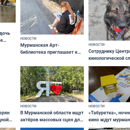
 дочь
НОВОСТИ
ые
Мурманская Арт-
НОВОСТИ
Север»
Сотруднику Центр
библиотека приглашает к
кинологической 
сотрудничеству художников
ищут новый дом
и фотографов
НОВОСТИ
НОВОСТИ
В Мурманской области ищут
ерян
«Табуретка», ночн
актёров массовых сцен для
дной
кино ждут мурман
съёмок в
та
выходные