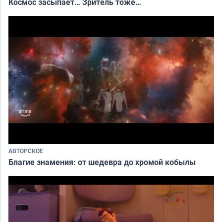
Космос засыпает… Зритель тоже…
АВТОРСКОЕ
Благие знамения: от шедевра до хромой кобылы