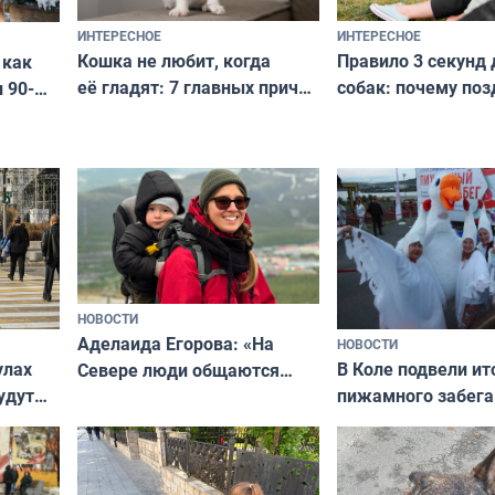
ИНТЕРЕСНОЕ
ИНТЕРЕСНОЕ
Кошка не любит, когда
Правило 3 секунд 
 как
её гладят: 7 главных причин
собак: почему поз
 90-
и как исправить — как найти
ругать за проступ
подход даже к самому
научитесь объясн
о без
независимому питомцу
питомцу всё сразу
криков
НОВОСТИ
Аделаида Егорова: «На
НОВОСТИ
В Коле подвели ит
улах
Севере люди общаются
пижамного забега
удут
не потому, что это выгодно,
Олимпийскую ноч
а потому что
ты им интересен»