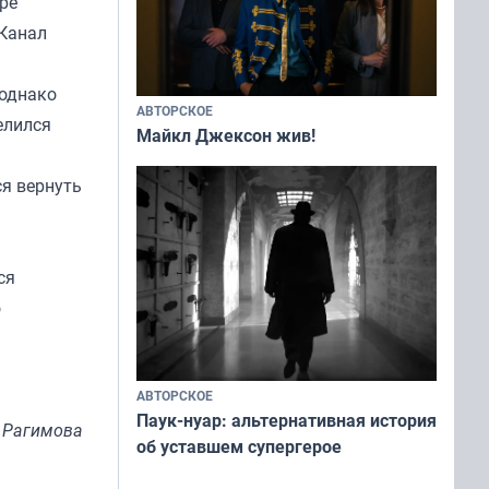
ре
 Канал
 однако
АВТОРСКОЕ
елился
Майкл Джексон жив!
ся вернуть
ся
о
АВТОРСКОЕ
Паук-нуар: альтернативная история
 Рагимова
об уставшем супергерое