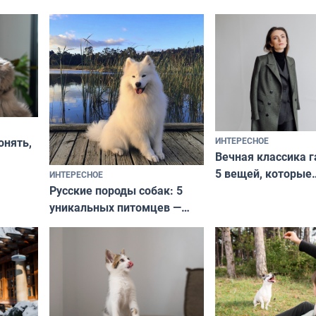
ИНТЕРЕСНОЕ
онять,
Вечная классика г
5 вещей, которые
ИНТЕРЕСНОЕ
верьте
Русские породы собак: 5
не выходят из мо
уникальных питомцев —
выглядеть стильн
национальные сокровища
и актуально в люб
с удивительной историей
и характером