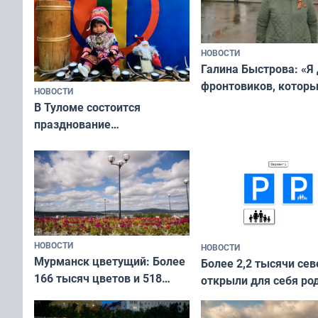
НОВОСТИ
Галина Быстрова: «Я
фронтовиков, котор
НОВОСТИ
приехали осваивать 
В Туломе состоится
празднование
Международного дня
коренных народов мира
НОВОСТИ
НОВОСТИ
Мурманск цветущий: Более
Более 2,2 тысячи сев
166 тысяч цветов и 518
открыли для себя ро
вазонов
край в рамках проек
«Туризм для своих»