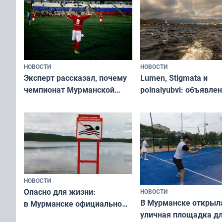
НОВОСТИ
НОВОСТИ
Эксперт рассказал, почему
Lumen, Stigmata и
чемпионат Мурманской
polnalyubvi: объявле
области по футболу остался
хедлайнеры фестива
незамеченным
«Имандра» в 2026 го
НОВОСТИ
Опасно для жизни:
НОВОСТИ
В Мурманске открыл
в Мурманске официально
уличная площадка д
запретили купаться