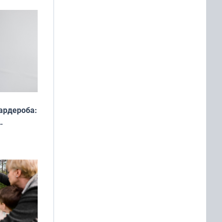
ардероба:
ды — как
о
ой сезон