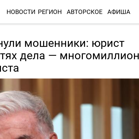
НОВОСТИ
РЕГИОН
АВТОРСКОЕ
АФИША
нули мошенники: юрист
стях дела — многомиллио
иста