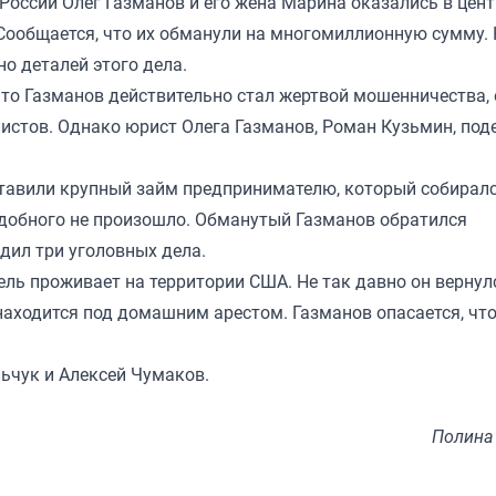
России Олег Газманов и его жена Марина оказались в цент
Сообщается, что их обманули на многомиллионную сумму.
о деталей этого дела.
 что Газманов действительно стал жертвой мошенничества,
листов. Однако юрист Олега Газманов, Роман Кузьмин, под
оставили крупный займ предпринимателю, который собирал
одобного не произошло. Обманутый Газманов обратился
дил три уголовных дела.
ель проживает на территории США. Не так давно он вернул
н находится под домашним арестом. Газманов опасается, чт
льчук и Алексей Чумаков.
Полина