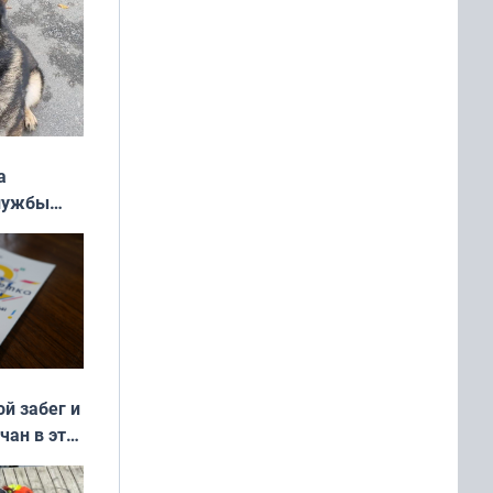
а
службы
ой забег и
чан в эти