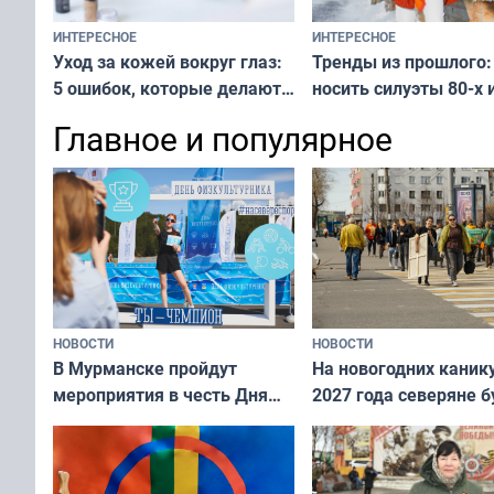
ИНТЕРЕСНОЕ
ИНТЕРЕСНОЕ
Тренды из прошлого:
Уход за кожей вокруг глаз:
носить силуэты 80-х и
5 ошибок, которые делают
х — как выглядеть
все — как исправить
Главное и популярное
современно и стильн
и вернуть свежий взгляд
переплат
без дорогих средств
НОВОСТИ
НОВОСТИ
В Мурманске пройдут
На новогодних каник
мероприятия в честь Дня
2027 года северяне б
физкультурника
отдыхать 11 дней