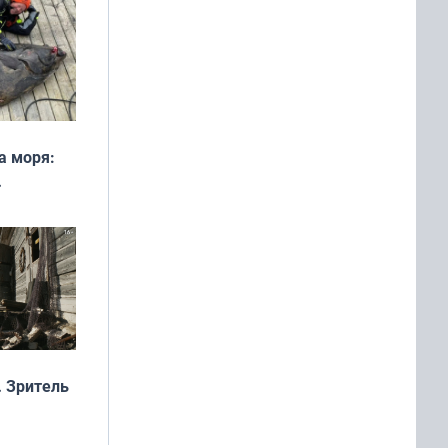
а моря:
рофеи
 Зритель