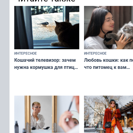
ИНТЕРЕСНОЕ
ИНТЕРЕСНОЕ
Любовь кошки: как п
Кошачий телевизор: зачем
что питомец к вам
нужна кормушка для птиц
не равнодушен — про
за окном — простое
вашу с ним связь
решение от скуки и стресса
у питомца