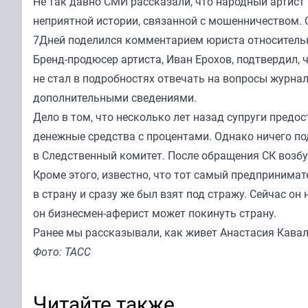
Не так давно СМИ рассказали, что народный артист 
неприятной истории, связанной с мошенничеством. 
7Дней
поделился
комментарием юриста относительн
Бренд-продюсер артиста, Иван Ерохов, подтвердил,
не стал в подробностях отвечать на вопросы журна
дополнительными сведениями.
Дело в том, что несколько лет назад супруги пред
денежные средства с процентами. Однако ничего п
в Следственный комитет. После обращения СК возбу
Кроме этого, известно, что тот самый предпринимат
в страну и сразу же был взят под стражу. Сейчас о
он бизнесмен-аферист может покинуть страну.
Ранее мы
рассказывали
, как живет Анастасия Кава
Фото: ТАСС
Читайте также