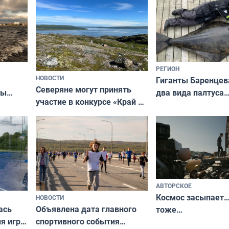
РЕГИОН
НОВОСТИ
Гиганты Баренцев
Северяне могут принять
два вида палтуса
ны
участие в конкурсе «Край у
и их рекордные т
ля
северной границы: фотогид
да
по Печенгскому округу»
АВТОРСКОЕ
Космос засыпает…
НОВОСТИ
ась
Объявлена дата главного
тоже…
ля игры
спортивного события