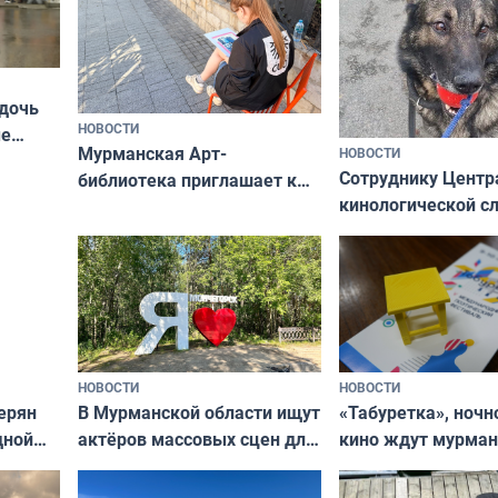
 дочь
НОВОСТИ
ые
Мурманская Арт-
НОВОСТИ
Север»
Сотруднику Центр
библиотека приглашает к
кинологической 
сотрудничеству художников
ищут новый дом
и фотографов
НОВОСТИ
НОВОСТИ
В Мурманской области ищут
ерян
«Табуретка», ночн
актёров массовых сцен для
дной
кино ждут мурман
съёмок в
та
выходные
короткометражном фильме