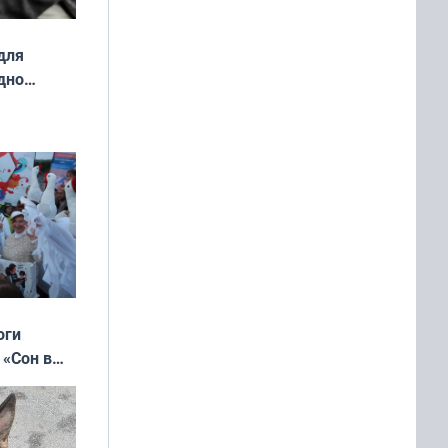
для
дно
ок —
ять
 и без
оги
 «Сон в
ь»