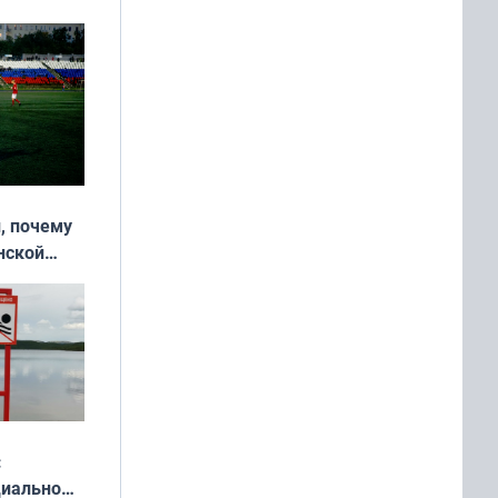
, почему
нской
у остался
:
циально