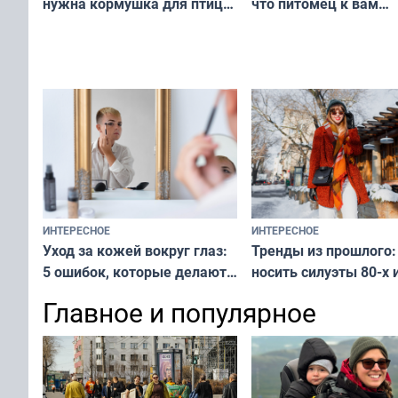
что питомец к вам
нужна кормушка для птиц
не равнодушен — про
за окном — простое
вашу с ним связь
решение от скуки и стресса
у питомца
ИНТЕРЕСНОЕ
ИНТЕРЕСНОЕ
Тренды из прошлого:
Уход за кожей вокруг глаз:
носить силуэты 80-х и
5 ошибок, которые делают
х — как выглядеть
все — как исправить
Главное и популярное
современно и стильн
и вернуть свежий взгляд
переплат
без дорогих средств