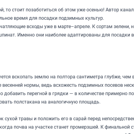
й, то стоит позаботиться об этом уже осенью! Автор канал
альное время для посадки подзимных культур.
чатляющие всходы уже в марте–апреле. К сортам зелени, 
 шпинат. Именно они наиболее адаптированы для посадки в
тся вскопать землю на полтора сантиметра глубже, чем 
е весенней нормы, ведь всхожесть подзимных посевов нес
о добавить перегной в грядки — в количестве примерно п
зовать полстакана на аналогичную площадь.
ок сухой травы и положить его в сарай перед непосредств
 когда почва на участке станет промерзшей. К финальной 