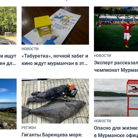
ищут новый дом
НОВОСТИ
ти ищут
«Табуретка», ночной забег и
НОВОСТИ
Эксперт рассказал
ен для
кино ждут мурманчан в эти
чемпионат Мурма
выходные
области по футбол
фильме
незамеченным
НОВОСТИ
Опасно для жизни
РЕГИОН
Гиганты Баренцева моря:
в Мурманске офи