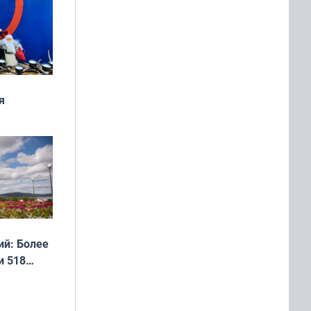
я
дня
 мира
й: Более
и 518