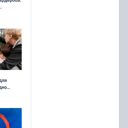
ардероба:
ды — как
о
ой сезон
для
дно
ок —
ять
 и без