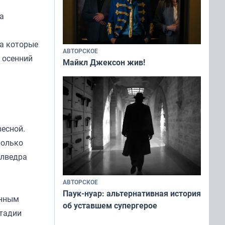
а
на которые
АВТОРСКОЕ
 осенний
Майкл Джексон жив!
весной.
колько
олведра
АВТОРСКОЕ
Паук-нуар: альтернативная история
енным
об уставшем супергерое
стадии