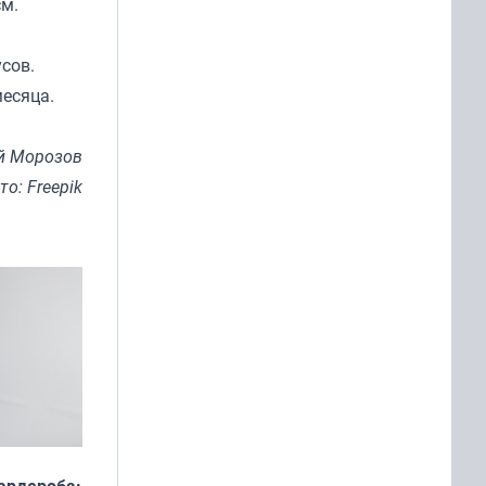
см.
сов.
месяца.
й Морозов
то: Freepik