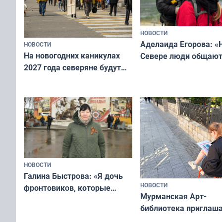
НОВОСТИ
Аделаида Егорова: «
НОВОСТИ
На новогодних каникулах
Севере люди общают
2027 года северяне будут
не потому, что это вы
отдыхать 11 дней
а потому что
ты им интересен»
НОВОСТИ
Галина Быстрова: «Я дочь
НОВОСТИ
фронтовиков, которые
Мурманская Арт-
приехали осваивать Север»
библиотека приглаша
сотрудничеству худ