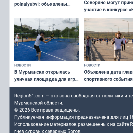
Северяне могут прин
polnalyubvi: объявлены
участие в конкурсе «
хедлайнеры фестиваля
северной границы: ф
«Имандра» в 2026 года
по Печенгскому окру
НОВОСТИ
НОВОСТИ
В Мурманске открылась
Объявлена дата глав
уличная площадка для игры
спортивного события
в падел
Заполярья: как заро
фестиваль «Гольфст
Region51.com — это зона свободная от политики и 
Мурманской области.
© 2026 Все права защищены.
Публикуемая информация предназначена для лиц 1
Использование материалов размещенных на сайте Re
гнев суровых северных Богов.