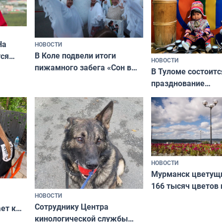
На
НОВОСТИ
В Коле подвели итоги
ся
НОВОСТИ
пижамного забега «Сон в
годно,
В Туломе состоитс
Олимпийскую ночь»
празднование
Международного 
коренных народов
НОВОСТИ
Мурманск цветущи
166 тысяч цветов 
НОВОСТИ
вазонов
Сотруднику Центра
ет к
кинологической службы
ожников