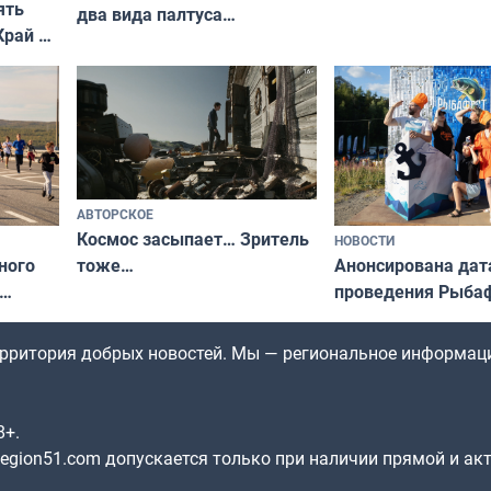
ять
два вида палтуса
запретили купать
Край у
и их рекордные трофеи
в городских водоё
отогид
гу»
АВТОРСКОЕ
Космос засыпает… Зритель
НОВОСТИ
ного
Анонсирована дат
тоже…
проведения Рыбаф
ждался
2026 году
рим»
территория добрых новостей. Мы — региональное информац
8+.
gion51.com допускается только при наличии прямой и ак