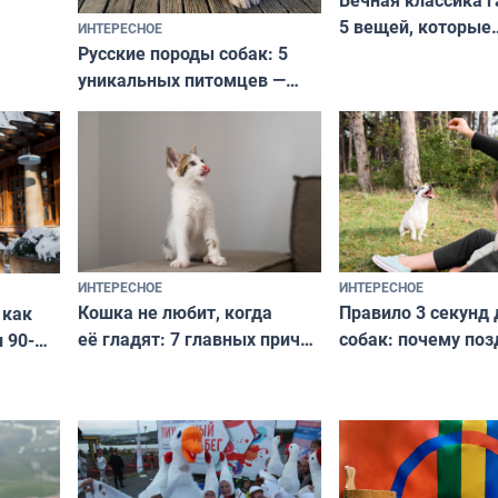
Вечная классика г
5 вещей, которые
ИНТЕРЕСНОЕ
верьте
Русские породы собак: 5
не выходят из мо
уникальных питомцев —
выглядеть стильн
национальные сокровища
и актуально в люб
с удивительной историей
и характером
ИНТЕРЕСНОЕ
ИНТЕРЕСНОЕ
Кошка не любит, когда
Правило 3 секунд 
 как
её гладят: 7 главных причин
собак: почему поз
 90-
и как исправить — как найти
ругать за проступ
подход даже к самому
научитесь объясн
о без
независимому питомцу
питомцу всё сразу
криков