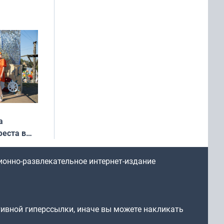
ся
мах
а
еста в
ионно-развлекательное интернет-издание
тивной гиперссылки, иначе вы можете накликать