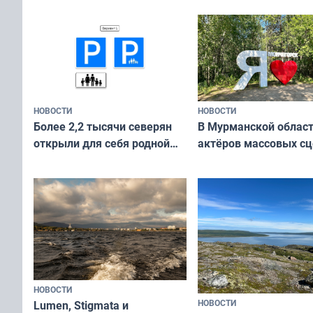
и фотографов
НОВОСТИ
НОВОСТИ
В Мурманской облас
Более 2,2 тысячи северян
актёров массовых сц
открыли для себя родной
съёмок в
край в рамках проекта
короткометражном 
«Туризм для своих»
НОВОСТИ
НОВОСТИ
Lumen, Stigmata и