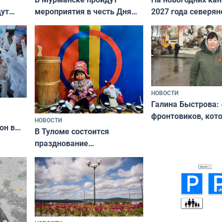
дут
мероприятия в честь Дня
2027 года северян
ходные
физкультурника
отдыхать 11 дней
НОВОСТИ
Галина Быстрова: 
фронтовиков, кот
НОВОСТИ
он в
приехали осваива
В Туломе состоится
празднование
Международного дня
коренных народов мира