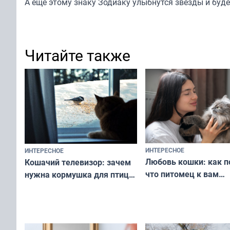
А еще этому знаку Зодиаку
улыбнутся
звезды и буде
Читайте также
ИНТЕРЕСНОЕ
ИНТЕРЕСНОЕ
Любовь кошки: как п
Кошачий телевизор: зачем
что питомец к вам
нужна кормушка для птиц
не равнодушен — про
за окном — простое
вашу с ним связь
решение от скуки и стресса
у питомца