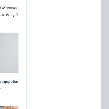
й Морозов
то: Freepik
ардероба:
ды — как
о
ой сезон