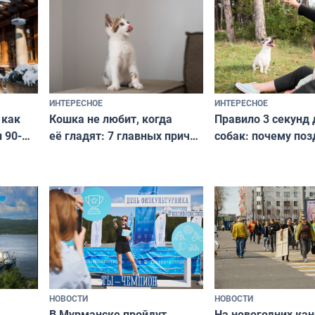
с удивительной историей
и характером
ИНТЕРЕСНОЕ
ИНТЕРЕСНОЕ
Кошка не любит, когда
Правило 3 секунд 
 как
её гладят: 7 главных причин
собак: почему поз
 90-
и как исправить — как найти
ругать за проступ
подход даже к самому
научитесь объясн
о без
независимому питомцу
питомцу всё сразу
криков
НОВОСТИ
НОВОСТИ
В Мурманске пройдут
На новогодних ка