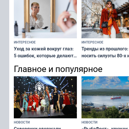
ИНТЕРЕСНОЕ
ИНТЕРЕСНОЕ
Тренды из прошлого:
Уход за кожей вокруг глаз:
носить силуэты 80-х и
5 ошибок, которые делают
х — как выглядеть
все — как исправить
Главное и популярное
современно и стильн
и вернуть свежий взгляд
переплат
без дорогих средств
НОВОСТИ
НОВОСТИ
«РыбаФест», кружок
Северянки одержали