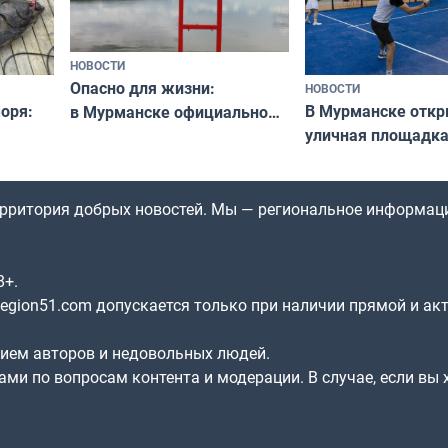
НОВОСТИ
Опасно для жизни:
НОВОСТИ
оря:
В Мурманске отк
в Мурманске официально
уличная площадка
запретили купаться
еи
в падел
в городских водоёмах
территория добрых новостей. Мы — региональное информац
8+.
gion51.com допускается только при наличии прямой и ак
нием авторов и недовольных людей.
ами по вопросам контента и модерации. В случае, если вы