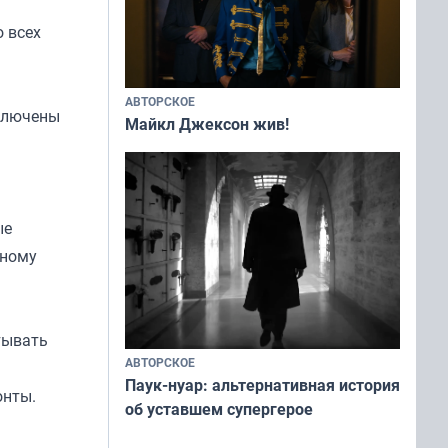
 всех
АВТОРСКОЕ
сключены
Майкл Джексон жив!
ые
ьному
тывать
АВТОРСКОЕ
Паук-нуар: альтернативная история
онты.
об уставшем супергерое