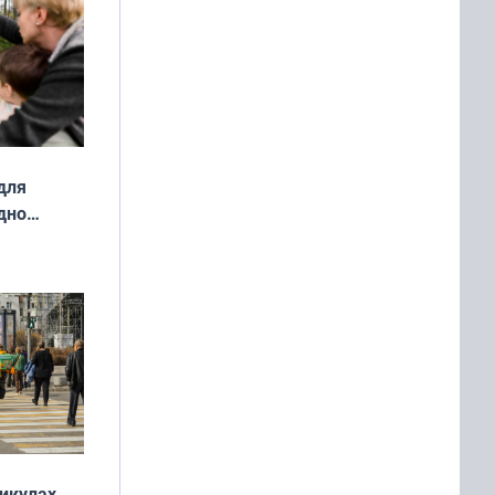
для
дно
ок —
ять
 и без
никулах