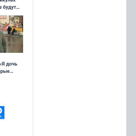
е будут
«Я дочь
орые
ть Север»