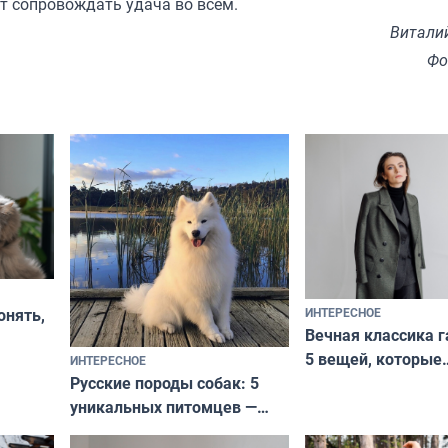
т сопровождать удача во всем.
Витали
Фо
ИНТЕРЕСНОЕ
онять,
Вечная классика г
5 вещей, которые
ИНТЕРЕСНОЕ
верьте
Русские породы собак: 5
не выходят из мо
уникальных питомцев —
выглядеть стильн
национальные сокровища
и актуально в люб