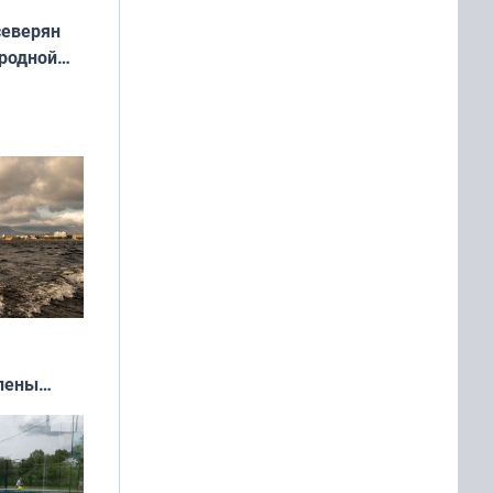
северян
 родной
екта
»
влены
иваля
года