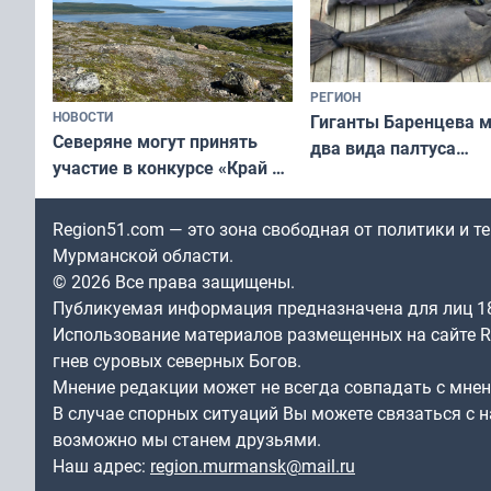
РЕГИОН
НОВОСТИ
Гиганты Баренцева м
Северяне могут принять
два вида палтуса
участие в конкурсе «Край у
и их рекордные троф
северной границы: фотогид
по Печенгскому округу»
Region51.com — это зона свободная от политики и 
Мурманской области.
© 2026 Все права защищены.
Публикуемая информация предназначена для лиц 1
Использование материалов размещенных на сайте Re
гнев суровых северных Богов.
Мнение редакции может не всегда совпадать с мне
В случае спорных ситуаций Вы можете связаться с н
возможно мы станем друзьями.
Наш адрес:
region.murmansk@mail.ru