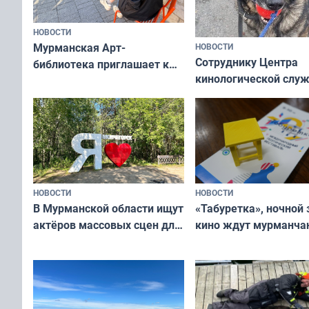
НОВОСТИ
Мурманская Арт-
НОВОСТИ
Сотруднику Центра
библиотека приглашает к
кинологической слу
сотрудничеству художников
ищут новый дом
и фотографов
НОВОСТИ
НОВОСТИ
В Мурманской области ищут
«Табуретка», ночной 
актёров массовых сцен для
кино ждут мурманчан
съёмок в
выходные
короткометражном фильме