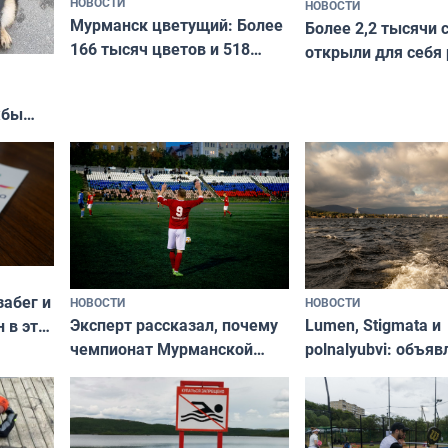
НОВОСТИ
НОВОСТИ
Мурманск цветущий: Более
Более 2,2 тысячи 
166 тысяч цветов и 518
открыли для себя
вазонов
край в рамках про
«Туризм для своих
жбы
забег и
НОВОСТИ
НОВОСТИ
Эксперт рассказал, почему
Lumen, Stigmata и
 в эти
чемпионат Мурманской
polnalyubvi: объя
области по футболу остался
хедлайнеры фест
незамеченным
«Имандра» в 2026 