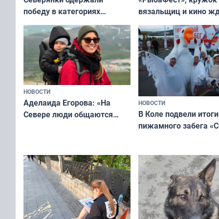
вязальщиц и кино ж
победу в категориях
мурманчан в эти вы
всероссийского конкурса
«Мисс и Миссис Великая
Русь»
НОВОСТИ
Аделаида Егорова: «На
НОВОСТИ
В Коле подвели итоги
Севере люди общаются
пижамного забега «С
не потому, что это выгодно,
Олимпийскую ночь»
а потому что
ты им интересен»