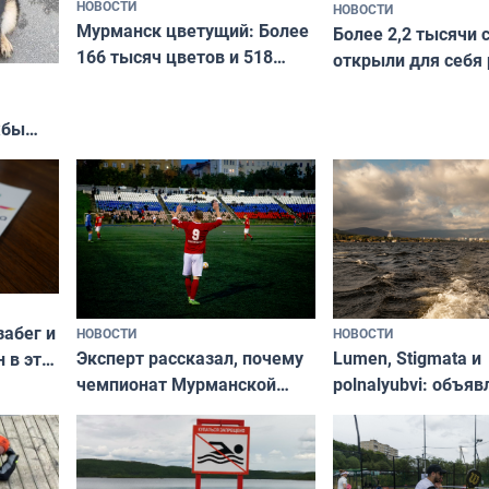
НОВОСТИ
НОВОСТИ
Мурманск цветущий: Более
Более 2,2 тысячи 
166 тысяч цветов и 518
открыли для себя
вазонов
край в рамках про
«Туризм для своих
жбы
забег и
НОВОСТИ
НОВОСТИ
Эксперт рассказал, почему
Lumen, Stigmata и
 в эти
чемпионат Мурманской
polnalyubvi: объя
области по футболу остался
хедлайнеры фест
незамеченным
«Имандра» в 2026 