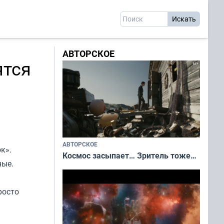
АВТОРСКОЕ
ятся
АВТОРСКОЕ
ок
».
Космос засыпает… Зритель тоже…
ные.
росто