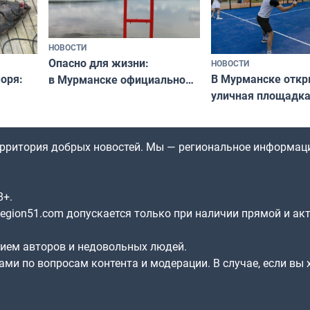
НОВОСТИ
Опасно для жизни:
НОВОСТИ
оря:
В Мурманске отк
в Мурманске официально
уличная площадка
запретили купаться
еи
в падел
в городских водоёмах
территория добрых новостей. Мы — региональное информац
8+.
gion51.com допускается только при наличии прямой и ак
нием авторов и недовольных людей.
ами по вопросам контента и модерации. В случае, если вы