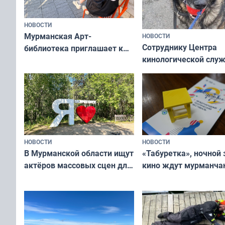
НОВОСТИ
Мурманская Арт-
НОВОСТИ
Сотруднику Центра
библиотека приглашает к
кинологической слу
сотрудничеству художников
ищут новый дом
и фотографов
НОВОСТИ
НОВОСТИ
В Мурманской области ищут
«Табуретка», ночной 
актёров массовых сцен для
кино ждут мурманчан
съёмок в
выходные
короткометражном фильме