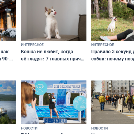
с удивительной историей
и характером
ИНТЕРЕСНОЕ
ИНТЕРЕСНОЕ
Кошка не любит, когда
Правило 3 секунд 
 как
её гладят: 7 главных причин
собак: почему поз
 90-
и как исправить — как найти
ругать за проступ
подход даже к самому
научитесь объясн
о без
независимому питомцу
питомцу всё сразу
криков
НОВОСТИ
НОВОСТИ