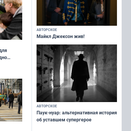
АВТОРСКОЕ
Майкл Джексон жив!
для
дно
ок —
ять
 и без
АВТОРСКОЕ
Паук-нуар: альтернативная история
об уставшем супергерое