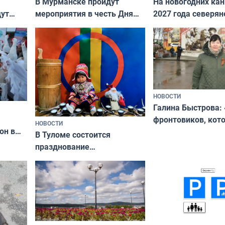
В Мурманске пройдут
На новогодних ка
дут
мероприятия в честь Дня
2027 года северян
ходные
физкультурника
отдыхать 11 дней
НОВОСТИ
Галина Быстрова: 
фронтовиков, кот
НОВОСТИ
он в
приехали осваива
В Туломе состоится
празднование
Международного дня
коренных народов мира