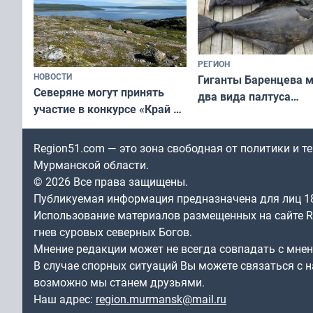
РЕГИОН
НОВОСТИ
Гиганты Баренцева м
Северяне могут принять
два вида палтуса
участие в конкурсе «Край у
и их рекордные троф
северной границы: фотогид
по Печенгскому округу»
Region51.com — это зона свободная от политики и 
Мурманской области.
© 2026 Все права защищены.
Публикуемая информация предназначена для лиц 1
Использование материалов размещенных на сайте Re
гнев суровых северных Богов.
Мнение редакции может не всегда совпадать с мне
В случае спорных ситуаций Вы можете связаться с н
возможно мы станем друзьями.
Наш адрес:
region.murmansk@mail.ru