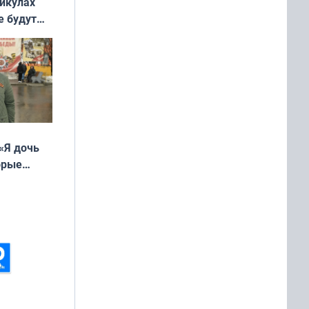
никулах
е будут
«Я дочь
орые
ть Север»