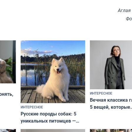
Аглая
Фо
ИНТЕРЕСНОЕ
онять,
Вечная классика г
5 вещей, которые
ИНТЕРЕСНОЕ
верьте
Русские породы собак: 5
не выходят из мо
уникальных питомцев —
выглядеть стильн
национальные сокровища
и актуально в люб