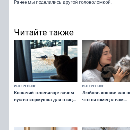
Ранее мы
поделились
другой головоломкой.
Читайте также
ИНТЕРЕСНОЕ
ИНТЕРЕСНОЕ
Любовь кошки: как п
Кошачий телевизор: зачем
что питомец к вам
нужна кормушка для птиц
не равнодушен — про
за окном — простое
вашу с ним связь
решение от скуки и стресса
у питомца