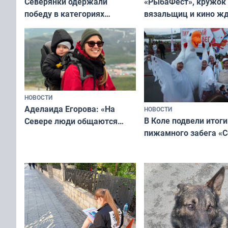
«РыбаФест», кружок
Северянки одержали
вязальщиц и кино ж
победу в категориях
мурманчан в эти вы
всероссийского конкурса
«Мисс и Миссис Великая
Русь»
НОВОСТИ
Аделаида Егорова: «На
НОВОСТИ
В Коле подвели итоги
Севере люди общаются
пижамного забега «С
не потому, что это выгодно,
Олимпийскую ночь»
а потому что
ты им интересен»