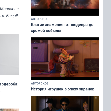
 Морозова
то: Freepik
АВТОРСКОЕ
Благие знамения: от шедевра до
хромой кобылы
ардероба:
АВТОРСКОЕ
История игрушек в эпоху экранов
ды — как
о
ой сезон