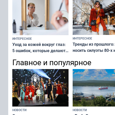
ИНТЕРЕСНОЕ
ИНТЕРЕСНОЕ
Тренды из прошлого:
Уход за кожей вокруг глаз:
носить силуэты 80-х и
5 ошибок, которые делают
х — как выглядеть
все — как исправить
Главное и популярное
современно и стильн
и вернуть свежий взгляд
переплат
без дорогих средств
НОВОСТИ
НОВОСТИ