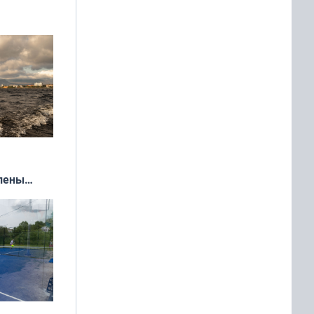
»
влены
иваля
года