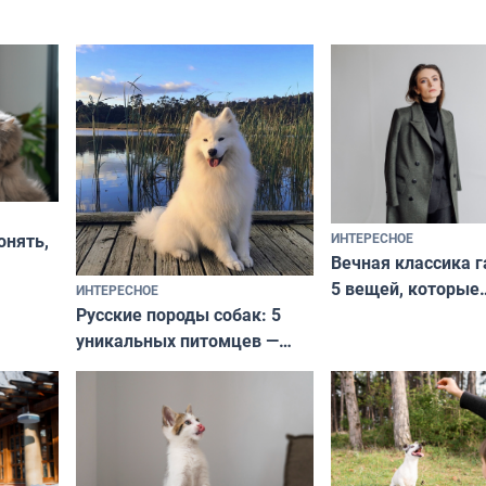
ИНТЕРЕСНОЕ
онять,
Вечная классика г
5 вещей, которые
ИНТЕРЕСНОЕ
верьте
Русские породы собак: 5
не выходят из мо
уникальных питомцев —
выглядеть стильн
национальные сокровища
и актуально в люб
с удивительной историей
и характером