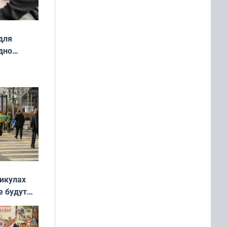
для
дно
ок —
ять
 и без
никулах
е будут