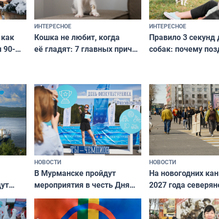
ИНТЕРЕСНОЕ
ИНТЕРЕСНОЕ
Кошка не любит, когда
Правило 3 секунд 
 как
её гладят: 7 главных причин
собак: почему поз
 90-
и как исправить — как найти
ругать за проступ
подход даже к самому
научитесь объясн
о без
независимому питомцу
питомцу всё сразу
криков
НОВОСТИ
НОВОСТИ
В Мурманске пройдут
На новогодних ка
дут
мероприятия в честь Дня
2027 года северян
ходные
физкультурника
отдыхать 11 дней