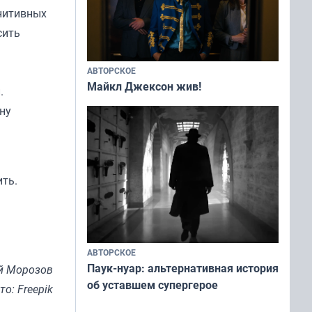
нитивных
сить
АВТОРСКОЕ
Майкл Джексон жив!
.
ну
ить.
АВТОРСКОЕ
Паук-нуар: альтернативная история
й Морозов
об уставшем супергерое
то: Freepik