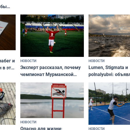
«Туризм для своих
жбы
забег и
НОВОСТИ
НОВОСТИ
Эксперт рассказал, почему
Lumen, Stigmata и
 в эти
чемпионат Мурманской
polnalyubvi: объя
области по футболу остался
хедлайнеры фест
незамеченным
«Имандра» в 2026 
НОВОСТИ
Опасно для жизни:
НОВОСТИ