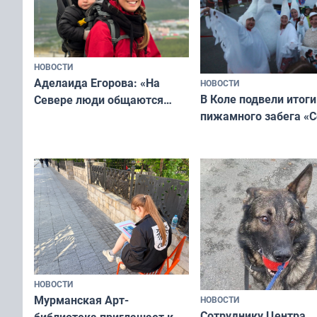
Русь»
НОВОСТИ
Аделаида Егорова: «На
НОВОСТИ
В Коле подвели итоги
Севере люди общаются
пижамного забега «С
не потому, что это выгодно,
Олимпийскую ночь»
а потому что
ты им интересен»
НОВОСТИ
Мурманская Арт-
НОВОСТИ
Сотруднику Центра
библиотека приглашает к