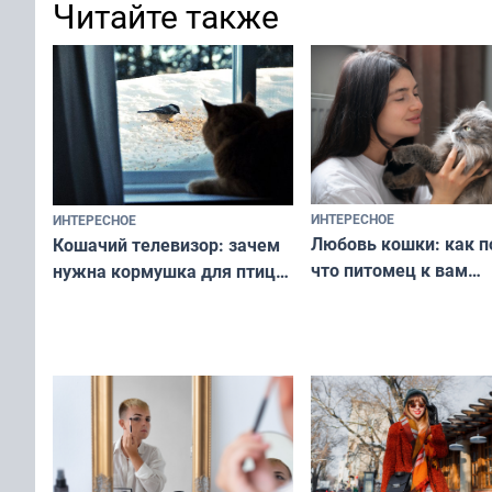
Читайте также
ИНТЕРЕСНОЕ
ИНТЕРЕСНОЕ
Любовь кошки: как п
Кошачий телевизор: зачем
что питомец к вам
нужна кормушка для птиц
не равнодушен — про
за окном — простое
вашу с ним связь
решение от скуки и стресса
у питомца