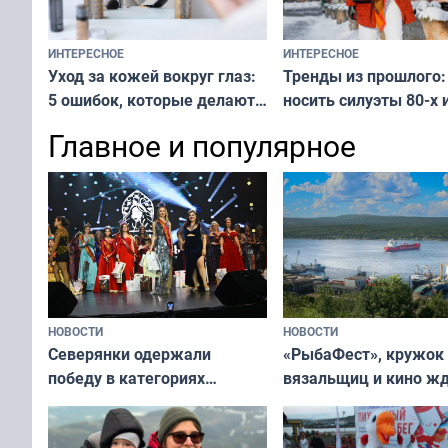
ИНТЕРЕСНОЕ
ИНТЕРЕСНОЕ
Тренды из прошлого:
Уход за кожей вокруг глаз:
носить силуэты 80-х и
5 ошибок, которые делают
х — как выглядеть
все — как исправить
Главное и популярное
современно и стильн
и вернуть свежий взгляд
переплат
без дорогих средств
НОВОСТИ
НОВОСТИ
«РыбаФест», кружок
Северянки одержали
вязальщиц и кино ж
победу в категориях
мурманчан в эти вы
всероссийского конкурса
«Мисс и Миссис Великая