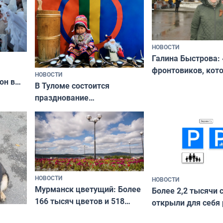
НОВОСТИ
Галина Быстрова: 
фронтовиков, кот
НОВОСТИ
он в
приехали осваива
В Туломе состоится
празднование
Международного дня
коренных народов мира
НОВОСТИ
НОВОСТИ
Мурманск цветущий: Более
Более 2,2 тысячи 
166 тысяч цветов и 518
открыли для себя
вазонов
край в рамках про