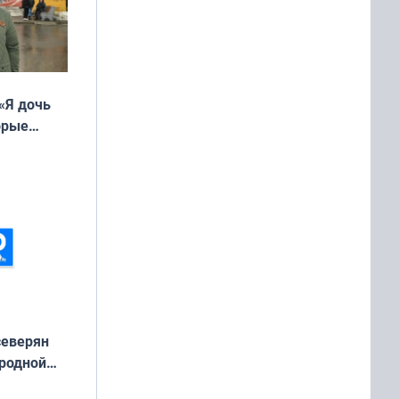
«Я дочь
орые
ть Север»
северян
 родной
екта