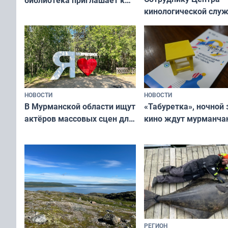
кинологической слу
сотрудничеству художников
ищут новый дом
и фотографов
НОВОСТИ
НОВОСТИ
В Мурманской области ищут
«Табуретка», ночной 
актёров массовых сцен для
кино ждут мурманчан
съёмок в
выходные
короткометражном фильме
РЕГИОН