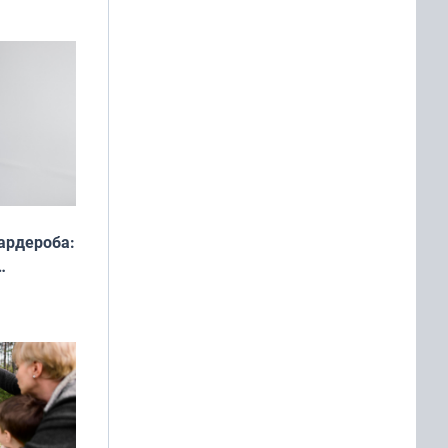
ардероба:
ды — как
о
ой сезон