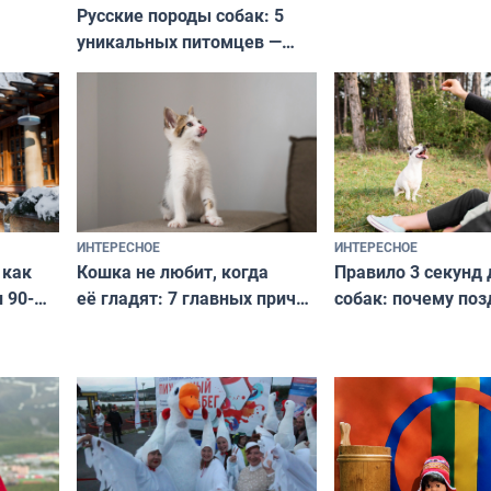
Русские породы собак: 5
не выходят из мо
уникальных питомцев —
выглядеть стильн
национальные сокровища
и актуально в люб
с удивительной историей
и характером
ИНТЕРЕСНОЕ
ИНТЕРЕСНОЕ
Кошка не любит, когда
Правило 3 секунд 
 как
её гладят: 7 главных причин
собак: почему поз
 90-
и как исправить — как найти
ругать за проступ
подход даже к самому
научитесь объясн
о без
независимому питомцу
питомцу всё сразу
криков