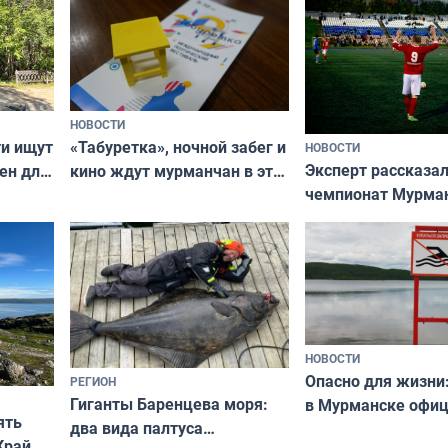
НОВОСТИ
ти ищут
«Табуретка», ночной забег и
НОВОСТИ
Эксперт рассказал
ен для
кино ждут мурманчан в эти
чемпионат Мурма
выходные
области по футбол
фильме
незамеченным
НОВОСТИ
Опасно для жизни
РЕГИОН
Гиганты Баренцева моря:
в Мурманске офи
ять
два вида палтуса
запретили купать
Край у