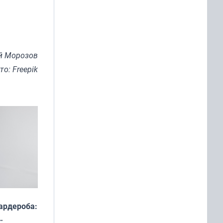
й Морозов
то: Freepik
ардероба: