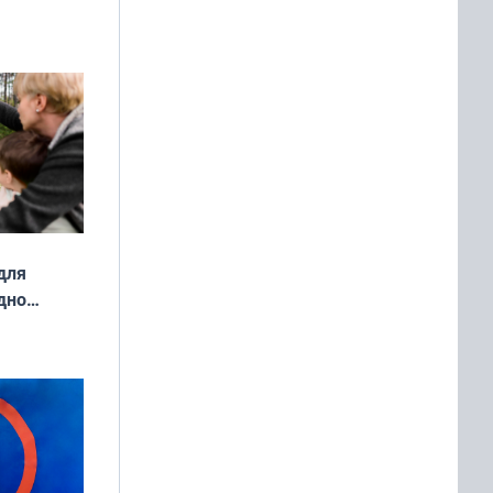
ды — как
о
ой сезон
для
дно
ок —
ять
 и без