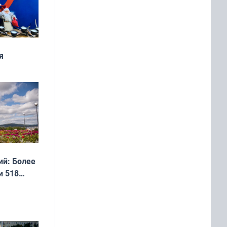
я
дня
 мира
й: Более
и 518