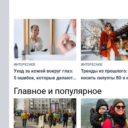
вашу с ним связь
решение от скуки и стресса
у питомца
ИНТЕРЕСНОЕ
ИНТЕРЕСНОЕ
Тренды из прошлого:
Уход за кожей вокруг глаз:
носить силуэты 80-х и
5 ошибок, которые делают
х — как выглядеть
все — как исправить
Главное и популярное
современно и стильн
и вернуть свежий взгляд
переплат
без дорогих средств