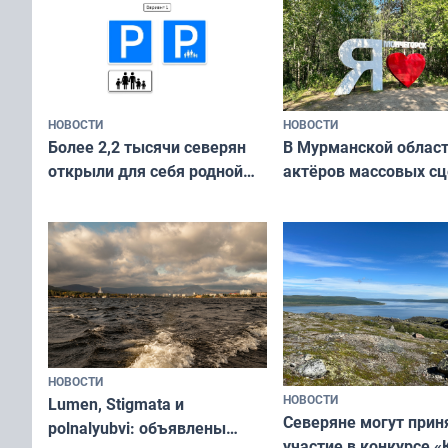
НОВОСТИ
НОВОСТИ
В Мурманской облас
Более 2,2 тысячи северян
актёров массовых сц
открыли для себя родной
съёмок в
край в рамках проекта
короткометражном 
«Туризм для своих»
НОВОСТИ
НОВОСТИ
Lumen, Stigmata и
Северяне могут прин
polnalyubvi: объявлены
участие в конкурсе «