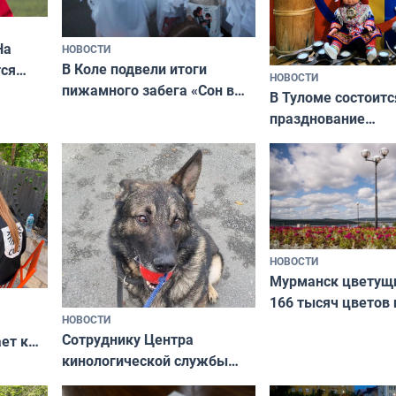
На
НОВОСТИ
В Коле подвели итоги
ся
НОВОСТИ
пижамного забега «Сон в
годно,
В Туломе состоитс
Олимпийскую ночь»
празднование
Международного 
коренных народов
НОВОСТИ
Мурманск цветущи
166 тысяч цветов 
НОВОСТИ
вазонов
Сотруднику Центра
ет к
кинологической службы
ожников
ищут новый дом