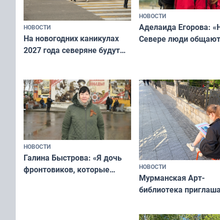
НОВОСТИ
Аделаида Егорова: «
НОВОСТИ
На новогодних каникулах
Севере люди общают
2027 года северяне будут
не потому, что это вы
отдыхать 11 дней
а потому что
ты им интересен»
НОВОСТИ
Галина Быстрова: «Я дочь
НОВОСТИ
фронтовиков, которые
Мурманская Арт-
приехали осваивать Север»
библиотека приглаша
сотрудничеству худ
и фотографов