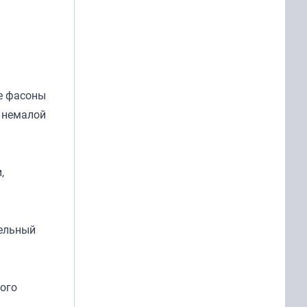
ые фасоны
 немалой
,
тельный
ого