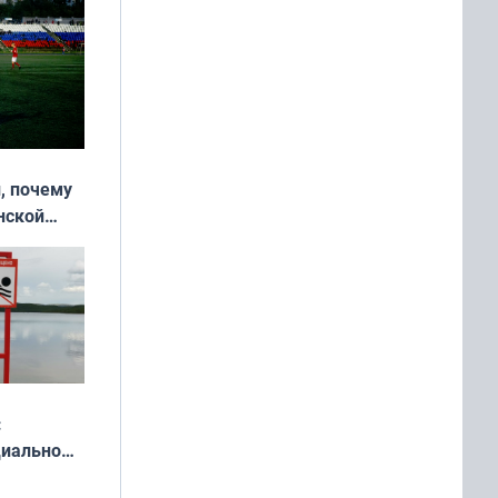
, почему
нской
у остался
:
циально
ся