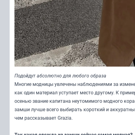
Подойдут абсолютно для любого образа
Многие модницы увлечены наблюдениями за изменен
как один материал уступает место другому. К приме
осенью звание капитана неутомимого модного кораб
замши лучше всего выбирать короткий и аккуратный
чем рассказывает
Grazia.
Так какая одежда из замши сейчас самая модная?