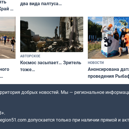
ять
два вида палтуса
запретили купать
Край у
и их рекордные трофеи
в городских водоё
отогид
гу»
АВТОРСКОЕ
Космос засыпает… Зритель
НОВОСТИ
ного
Анонсирована дат
тоже…
проведения Рыбаф
ждался
2026 году
рим»
территория добрых новостей. Мы — региональное информац
8+.
gion51.com допускается только при наличии прямой и ак