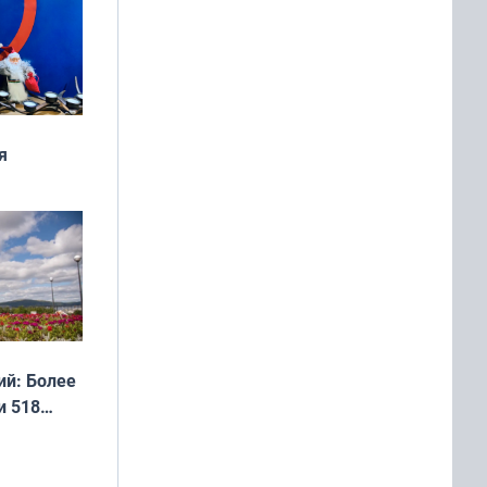
я
дня
 мира
й: Более
и 518