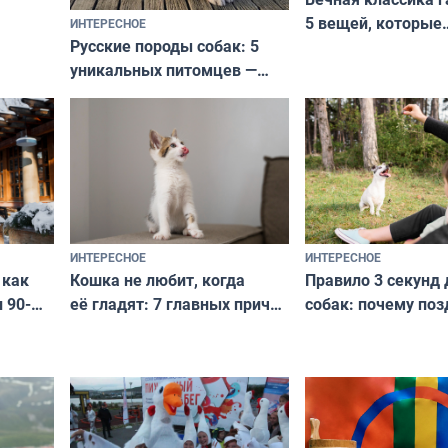
5 вещей, которые
ИНТЕРЕСНОЕ
верьте
Русские породы собак: 5
не выходят из мо
уникальных питомцев —
выглядеть стильн
национальные сокровища
и актуально в люб
с удивительной историей
и характером
ИНТЕРЕСНОЕ
ИНТЕРЕСНОЕ
Кошка не любит, когда
Правило 3 секунд 
 как
её гладят: 7 главных причин
собак: почему поз
 90-
и как исправить — как найти
ругать за проступ
подход даже к самому
научитесь объясн
о без
независимому питомцу
питомцу всё сразу
криков