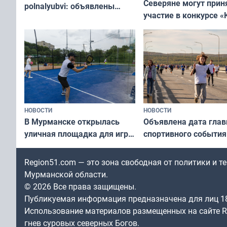
Северяне могут прин
polnalyubvi: объявлены
участие в конкурсе «
хедлайнеры фестиваля
северной границы: ф
«Имандра» в 2026 года
по Печенгскому окру
НОВОСТИ
НОВОСТИ
В Мурманске открылась
Объявлена дата глав
уличная площадка для игры
спортивного события
в падел
Заполярья: как заро
фестиваль «Гольфст
Region51.com — это зона свободная от политики и 
Мурманской области.
© 2026 Все права защищены.
Публикуемая информация предназначена для лиц 1
Использование материалов размещенных на сайте Re
гнев суровых северных Богов.