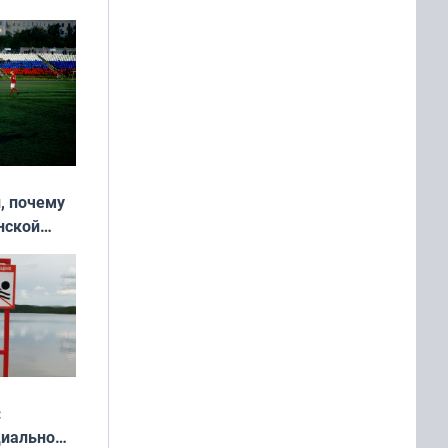
, почему
нской
у остался
:
циально