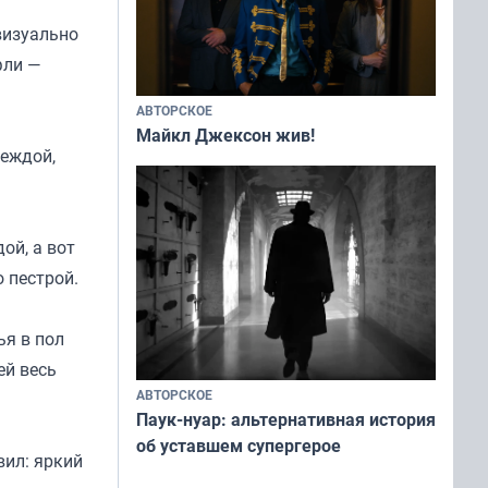
визуально
фли —
АВТОРСКОЕ
Майкл Джексон жив!
деждой,
ой, а вот
 пестрой.
ья в пол
ей весь
АВТОРСКОЕ
Паук-нуар: альтернативная история
об уставшем супергерое
вил: яркий