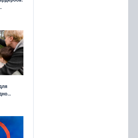
ды — как
о
ой сезон
для
дно
ок —
ять
 и без