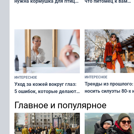
что питомец к вам
нужна кормушка для птиц
не равнодушен — про
за окном — простое
вашу с ним связь
решение от скуки и стресса
у питомца
ИНТЕРЕСНОЕ
ИНТЕРЕСНОЕ
Тренды из прошлого:
Уход за кожей вокруг глаз:
носить силуэты 80-х и
5 ошибок, которые делают
х — как выглядеть
все — как исправить
Главное и популярное
современно и стильн
и вернуть свежий взгляд
переплат
без дорогих средств