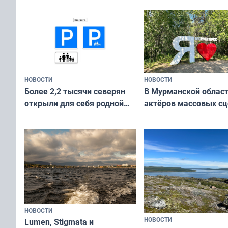
и фотографов
НОВОСТИ
НОВОСТИ
В Мурманской облас
Более 2,2 тысячи северян
актёров массовых сц
открыли для себя родной
съёмок в
край в рамках проекта
короткометражном 
«Туризм для своих»
НОВОСТИ
НОВОСТИ
Lumen, Stigmata и