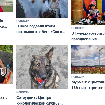
На
НОВОСТИ
В Коле подвели итоги
ся
НОВОСТИ
пижамного забега «Сон в
годно,
В Туломе состоитс
Олимпийскую ночь»
празднование
Международного 
коренных народов
НОВОСТИ
Мурманск цветущи
166 тысяч цветов 
НОВОСТИ
вазонов
Сотруднику Центра
ет к
кинологической службы
ожников