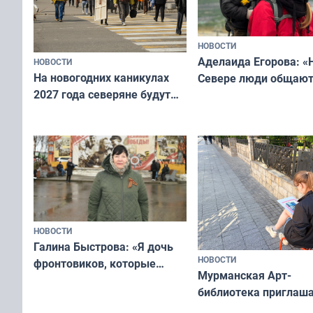
НОВОСТИ
Аделаида Егорова: «
НОВОСТИ
На новогодних каникулах
Севере люди общают
2027 года северяне будут
не потому, что это вы
отдыхать 11 дней
а потому что
ты им интересен»
НОВОСТИ
Галина Быстрова: «Я дочь
НОВОСТИ
фронтовиков, которые
Мурманская Арт-
приехали осваивать Север»
библиотека приглаша
сотрудничеству худ