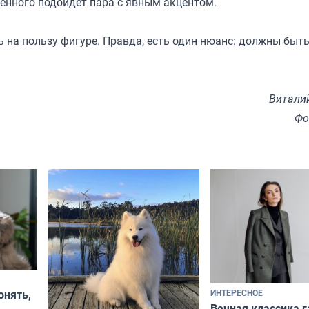
щенного подойдет пара с явным акцентом.
 на пользу фигуре. Правда, есть один нюанс: должны быт
.
Витали
Фо
ИНТЕРЕСНОЕ
онять,
Вечная классика г