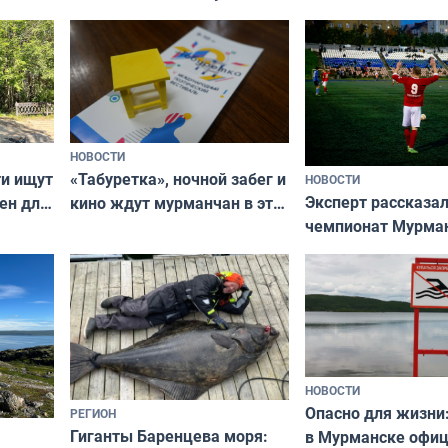
ищут новый дом
НОВОСТИ
ти ищут
«Табуретка», ночной забег и
НОВОСТИ
Эксперт рассказал
ен для
кино ждут мурманчан в эти
чемпионат Мурма
выходные
области по футбол
фильме
незамеченным
НОВОСТИ
Опасно для жизни
РЕГИОН
Гиганты Баренцева моря:
в Мурманске офи