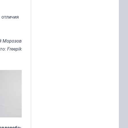
ь отличия
й Морозов
то: Freepik
ардероба: