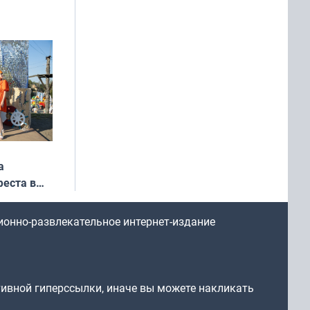
ся
мах
а
еста в
ионно-развлекательное интернет-издание
тивной гиперссылки, иначе вы можете накликать