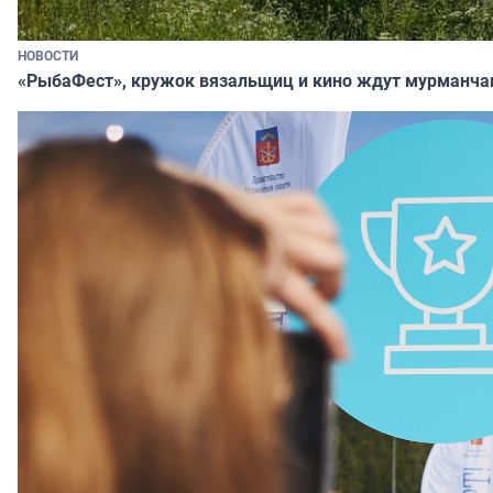
НОВОСТИ
«РыбаФест», кружок вязальщиц и кино ждут мурманча