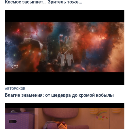
Космос засыпает… Зритель тоже…
АВТОРСКОЕ
Благие знамения: от шедевра до хромой кобылы