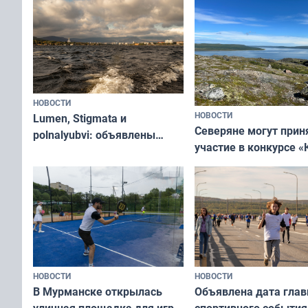
НОВОСТИ
НОВОСТИ
Lumen, Stigmata и
Северяне могут прин
polnalyubvi: объявлены
участие в конкурсе «
хедлайнеры фестиваля
северной границы: ф
«Имандра» в 2026 года
по Печенгскому окру
НОВОСТИ
НОВОСТИ
В Мурманске открылась
Объявлена дата глав