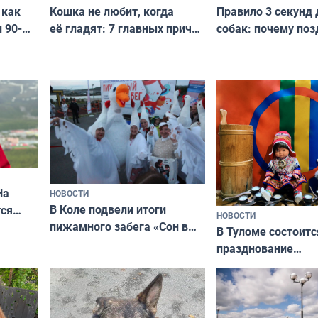
Кошка не любит, когда
Правило 3 секунд 
 как
её гладят: 7 главных причин
собак: почему поз
 90-
и как исправить — как найти
ругать за проступ
подход даже к самому
научитесь объясн
о без
независимому питомцу
питомцу всё сразу
криков
На
НОВОСТИ
В Коле подвели итоги
ся
НОВОСТИ
пижамного забега «Сон в
годно,
В Туломе состоитс
Олимпийскую ночь»
празднование
Международного 
коренных народов