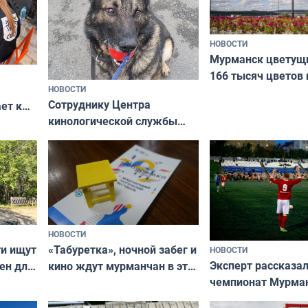
НОВОСТИ
Мурманск цветущи
166 тысяч цветов 
НОВОСТИ
вазонов
Сотруднику Центра
ет к
кинологической службы
ожников
ищут новый дом
НОВОСТИ
ти ищут
«Табуретка», ночной забег и
НОВОСТИ
Эксперт рассказал
ен для
кино ждут мурманчан в эти
чемпионат Мурма
выходные
области по футбол
фильме