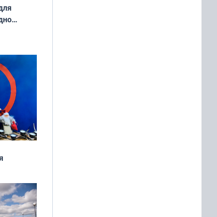
для
дно
ок —
ять
 и без
я
дня
 мира