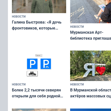
НОВОСТИ
Галина Быстрова: «Я дочь
НОВОСТИ
фронтовиков, которые
Мурманская Арт-
приехали осваивать Север»
библиотека приглаша
сотрудничеству худ
и фотографов
НОВОСТИ
НОВОСТИ
В Мурманской облас
Более 2,2 тысячи северян
актёров массовых сц
открыли для себя родной
съёмок в
край в рамках проекта
короткометражном 
«Туризм для своих»