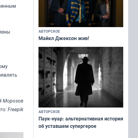
стинным
елены
АВТОРСКОЕ
Майкл Джексон жив!
тому
оявлять
й Морозов
то: Freepik
АВТОРСКОЕ
Паук-нуар: альтернативная история
об уставшем супергерое