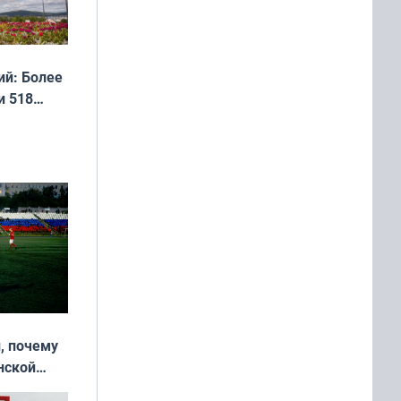
й: Более
и 518
, почему
нской
у остался