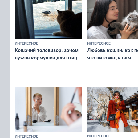
ИНТЕРЕСНОЕ
ИНТЕРЕСНОЕ
Любовь кошки: как п
Кошачий телевизор: зачем
что питомец к вам
нужна кормушка для птиц
не равнодушен — про
за окном — простое
вашу с ним связь
решение от скуки и стресса
у питомца
ИНТЕРЕСНОЕ
ИНТЕРЕСНОЕ