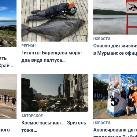
незамеченным
НОВОСТИ
Опасно для жизни
РЕГИОН
Гиганты Баренцева моря:
в Мурманске офи
ять
два вида палтуса
запретили купать
Край у
и их рекордные трофеи
в городских водоё
отогид
гу»
АВТОРСКОЕ
Космос засыпает… Зритель
НОВОСТИ
ного
Анонсирована дат
тоже…