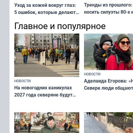
Тренды из прошлого:
Уход за кожей вокруг глаз:
носить силуэты 80-х и
5 ошибок, которые делают
х — как выглядеть
все — как исправить
Главное и популярное
современно и стильн
и вернуть свежий взгляд
переплат
без дорогих средств
НОВОСТИ
Аделаида Егорова: «
НОВОСТИ
На новогодних каникулах
Севере люди общают
2027 года северяне будут
не потому, что это вы
отдыхать 11 дней
а потому что
ты им интересен»