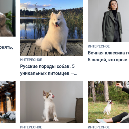
ИНТЕРЕСНОЕ
онять,
Вечная классика г
5 вещей, которые
ИНТЕРЕСНОЕ
верьте
Русские породы собак: 5
не выходят из мо
уникальных питомцев —
выглядеть стильн
национальные сокровища
и актуально в люб
с удивительной историей
и характером
ИНТЕРЕСНОЕ
ИНТЕРЕСНОЕ