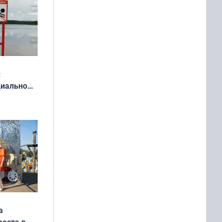
:
циально
ся
мах
а