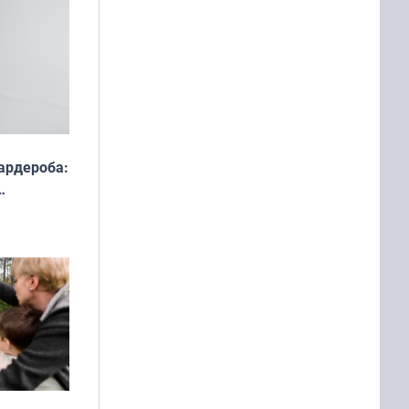
ардероба:
ды — как
о
ой сезон