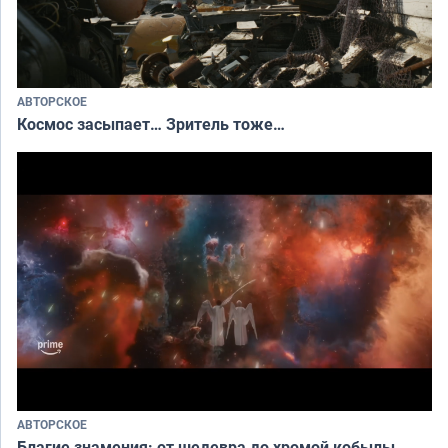
АВТОРСКОЕ
Космос засыпает… Зритель тоже…
АВТОРСКОЕ
Благие знамения: от шедевра до хромой кобылы