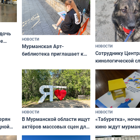
 дочь
НОВОСТИ
ые
Мурманская Арт-
НОВОСТИ
Север»
Сотруднику Центр
библиотека приглашает к
кинологической 
сотрудничеству художников
ищут новый дом
и фотографов
НОВОСТИ
НОВОСТИ
В Мурманской области ищут
ерян
«Табуретка», ночн
актёров массовых сцен для
дной
кино ждут мурман
съёмок в
та
выходные