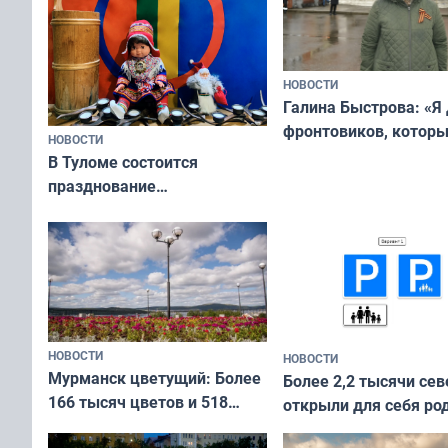
НОВОСТИ
Галина Быстрова: «Я
фронтовиков, котор
НОВОСТИ
приехали осваивать 
В Туломе состоится
празднование
Международного дня
коренных народов мира
НОВОСТИ
НОВОСТИ
Мурманск цветущий: Более
Более 2,2 тысячи сев
166 тысяч цветов и 518
открыли для себя ро
вазонов
край в рамках проек