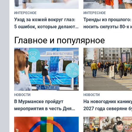
ИНТЕРЕСНОЕ
ИНТЕРЕСНОЕ
Тренды из прошлого:
Уход за кожей вокруг глаз:
носить силуэты 80-х и
5 ошибок, которые делают
х — как выглядеть
все — как исправить
Главное и популярное
современно и стильн
и вернуть свежий взгляд
переплат
без дорогих средств
НОВОСТИ
НОВОСТИ
В Мурманске пройдут
На новогодних каник
мероприятия в честь Дня
2027 года северяне б
физкультурника
отдыхать 11 дней