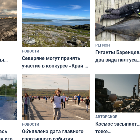
короткометражном фильме
РЕГИОН
НОВОСТИ
Гиганты Баренцев
Северяне могут принять
два вида палтуса
ны
участие в конкурсе «Край у
и их рекордные т
ля
северной границы: фотогид
да
по Печенгскому округу»
АВТОРСКОЕ
Космос засыпает…
НОВОСТИ
ась
Объявлена дата главного
тоже…
ля игры
спортивного события