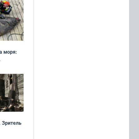
а моря:
рофеи
 Зритель