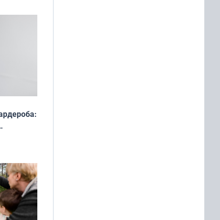
ардероба:
ды — как
о
ой сезон