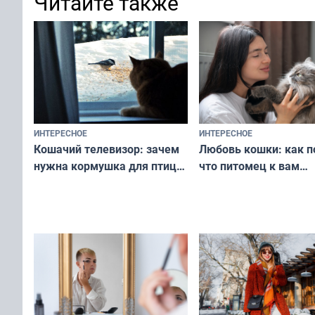
Читайте также
ИНТЕРЕСНОЕ
ИНТЕРЕСНОЕ
Любовь кошки: как п
Кошачий телевизор: зачем
что питомец к вам
нужна кормушка для птиц
не равнодушен — про
за окном — простое
вашу с ним связь
решение от скуки и стресса
у питомца