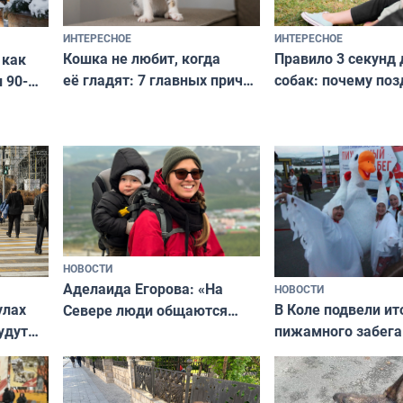
ИНТЕРЕСНОЕ
ИНТЕРЕСНОЕ
Кошка не любит, когда
Правило 3 секунд 
 как
её гладят: 7 главных причин
собак: почему поз
 90-
и как исправить — как найти
ругать за проступ
подход даже к самому
научитесь объясн
о без
независимому питомцу
питомцу всё сразу
криков
НОВОСТИ
Аделаида Егорова: «На
НОВОСТИ
В Коле подвели ит
улах
Севере люди общаются
пижамного забега
удут
не потому, что это выгодно,
Олимпийскую ноч
а потому что
ты им интересен»