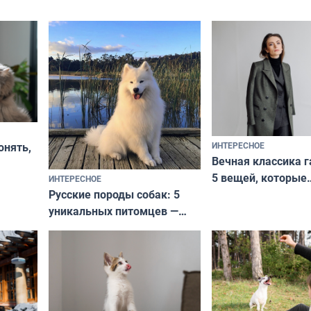
ИНТЕРЕСНОЕ
онять,
Вечная классика г
5 вещей, которые
ИНТЕРЕСНОЕ
верьте
Русские породы собак: 5
не выходят из мо
уникальных питомцев —
выглядеть стильн
национальные сокровища
и актуально в люб
с удивительной историей
и характером