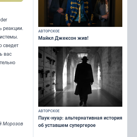
ider
ь реакции.
АВТОРСКОЕ
системы.
Майкл Джексон жив!
о сведет
ь вас
ательно
АВТОРСКОЕ
Паук-нуар: альтернативная история
й Морозов
об уставшем супергерое