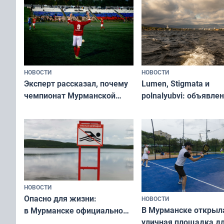
«Туризм для своих»
НОВОСТИ
НОВОСТИ
Эксперт рассказал, почему
Lumen, Stigmata и
чемпионат Мурманской
polnalyubvi: объявле
области по футболу остался
хедлайнеры фестива
незамеченным
«Имандра» в 2026 го
НОВОСТИ
Опасно для жизни:
НОВОСТИ
В Мурманске открыл
в Мурманске официально
уличная площадка д
запретили купаться