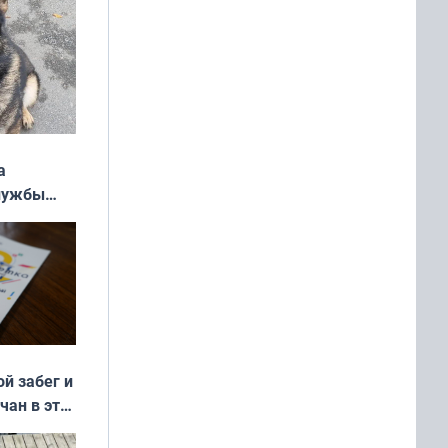
а
службы
ой забег и
чан в эти