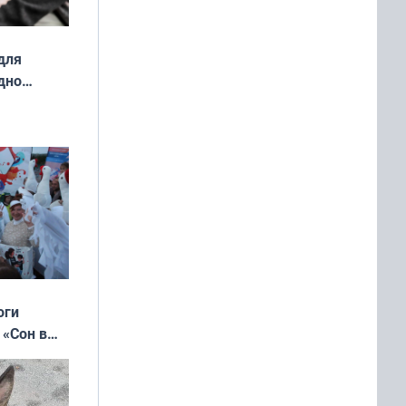
для
дно
ок —
ять
 и без
оги
 «Сон в
ь»