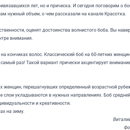
вязавшихся лет, но и прическа. И сегодня поговорим о бо
сам нужный объем, о чем рассказали на канале
Красотка.
твенности, оценят достоинства волнистого боба. Вы наве
нтре внимания.
на кончиках волос. Классический боб на 60-летних женщи
в самый раз! Такой вариант прически акцентирует внимани
х женщин, перешагнувших определенный возрастной рубеж
ые слои укладываются в нужных направлениях. Боб средне
дивидуальности и креативности.
ах на зиму.
Витали
Фо