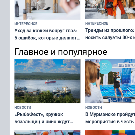
ИНТЕРЕСНОЕ
ИНТЕРЕСНОЕ
Тренды из прошлого:
Уход за кожей вокруг глаз:
носить силуэты 80-х и
5 ошибок, которые делают
х — как выглядеть
все — как исправить
Главное и популярное
современно и стильн
и вернуть свежий взгляд
переплат
без дорогих средств
НОВОСТИ
НОВОСТИ
«РыбаФест», кружок
В Мурманске пройду
вязальщиц и кино ждут
мероприятия в честь
мурманчан в эти выходные
физкультурника