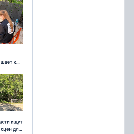
ашает к
удожников
асти ищут
 сцен для