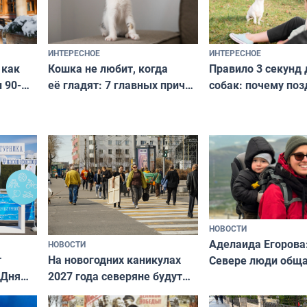
ИНТЕРЕСНОЕ
ИНТЕРЕСНОЕ
Кошка не любит, когда
Правило 3 секунд 
 как
её гладят: 7 главных причин
собак: почему поз
 90-
и как исправить — как найти
ругать за проступ
подход даже к самому
научитесь объясн
о без
независимому питомцу
питомцу всё сразу
криков
НОВОСТИ
Аделаида Егорова
НОВОСТИ
т
На новогодних каникулах
Севере люди общ
 Дня
2027 года северяне будут
не потому, что это
отдыхать 11 дней
а потому что