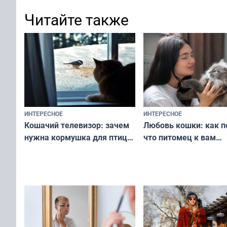
Читайте также
ИНТЕРЕСНОЕ
ИНТЕРЕСНОЕ
Любовь кошки: как п
Кошачий телевизор: зачем
что питомец к вам
нужна кормушка для птиц
не равнодушен — про
за окном — простое
вашу с ним связь
решение от скуки и стресса
у питомца