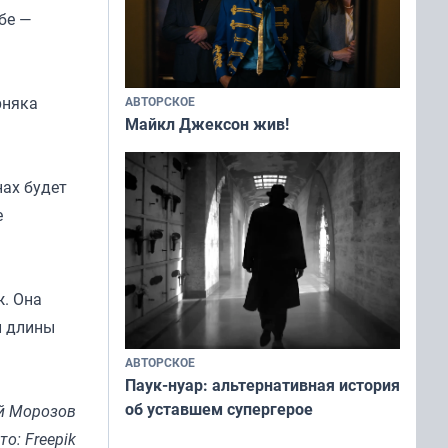
бе —
рняка
АВТОРСКОЕ
Майкл Джексон жив!
нах будет
е
. Она
й длины
АВТОРСКОЕ
Паук-нуар: альтернативная история
об уставшем супергерое
й Морозов
то: Freepik