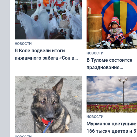
НОВОСТИ
В Коле подвели итоги
НОВОСТИ
пижамного забега «Сон в
В Туломе состоится
Олимпийскую ночь»
празднование
Международного дн
коренных народов м
НОВОСТИ
Мурманск цветущий:
166 тысяч цветов и 5
НОВОСТИ