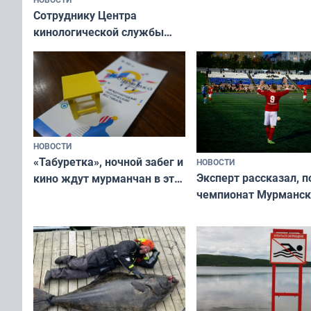
вазонов
Сотруднику Центра
кинологической службы
ищут новый дом
НОВОСТИ
«Табуретка», ночной забег и
НОВОСТИ
Эксперт рассказал, 
кино ждут мурманчан в эти
чемпионат Мурманск
выходные
области по футболу о
незамеченным