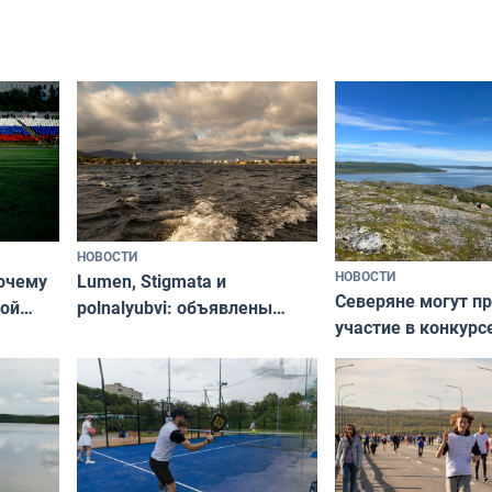
съёмок в
край в рамках проекта
короткометражно
«Туризм для своих»
НОВОСТИ
НОВОСТИ
почему
Lumen, Stigmata и
Северяне могут п
ой
polnalyubvi: объявлены
участие в конкурс
стался
хедлайнеры фестиваля
северной границы
«Имандра» в 2026 года
по Печенгскому ок