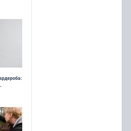
ардероба:
ды — как
о
ой сезон