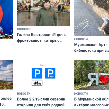
ты им интересен»
НОВОСТИ
Галина Быстрова: «Я дочь
НОВОСТИ
фронтовиков, которые
Мурманская Арт-
приехали осваивать Север»
библиотека пригл
сотрудничеству х
я
и фотографов
ира
НОВОСТИ
НОВОСТИ
 Более
В Мурманской обл
Более 2,2 тысячи северян
18
актёров массовых
открыли для себя родной