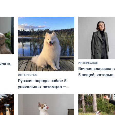
ИНТЕРЕСНОЕ
онять,
Вечная классика г
5 вещей, которые
ИНТЕРЕСНОЕ
верьте
Русские породы собак: 5
не выходят из мо
уникальных питомцев —
выглядеть стильн
национальные сокровища
и актуально в люб
с удивительной историей
и характером