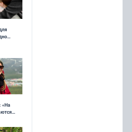
для
дно
ок —
ять
 и без
: «На
аются
 выгодно,