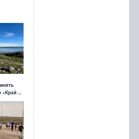
м фильме
ринять
е «Край у
: фотогид
ругу»