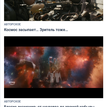
АВТОРСКОЕ
Космос засыпает… Зритель тоже…
АВТОРСКОЕ
Благие знамения: от шедевра до хромой кобылы