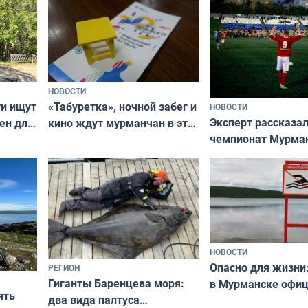
НОВОСТИ
ти ищут
«Табуретка», ночной забег и
НОВОСТИ
Эксперт рассказал
ен для
кино ждут мурманчан в эти
чемпионат Мурма
выходные
области по футбол
фильме
незамеченным
НОВОСТИ
Опасно для жизни
РЕГИОН
Гиганты Баренцева моря:
в Мурманске офи
ять
два вида палтуса
запретили купать