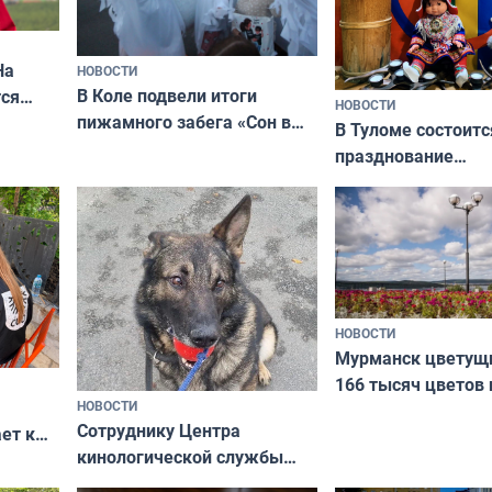
На
НОВОСТИ
В Коле подвели итоги
ся
НОВОСТИ
пижамного забега «Сон в
годно,
В Туломе состоитс
Олимпийскую ночь»
празднование
Международного 
коренных народов
НОВОСТИ
Мурманск цветущи
166 тысяч цветов 
НОВОСТИ
вазонов
Сотруднику Центра
ет к
кинологической службы
ожников
ищут новый дом