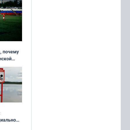
, почему
нской
у остался
:
циально
ся