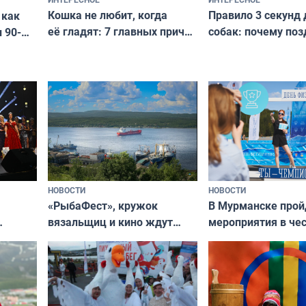
Кошка не любит, когда
Правило 3 секунд 
 как
её гладят: 7 главных причин
собак: почему поз
 90-
и как исправить — как найти
ругать за проступ
подход даже к самому
научитесь объясн
о без
независимому питомцу
питомцу всё сразу
криков
НОВОСТИ
НОВОСТИ
«РыбаФест», кружок
В Мурманске прой
вязальщиц и кино ждут
мероприятия в че
мурманчан в эти выходные
урса
физкультурника
кая