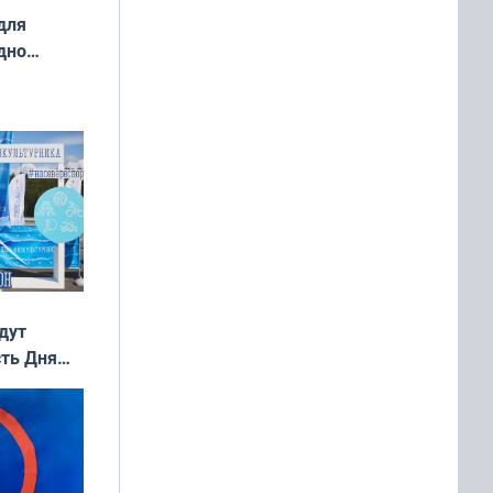
для
дно
ок —
ять
 и без
дут
сть Дня