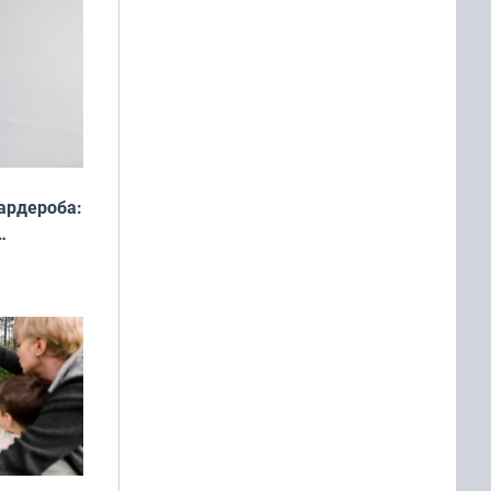
ардероба:
ды — как
о
ой сезон