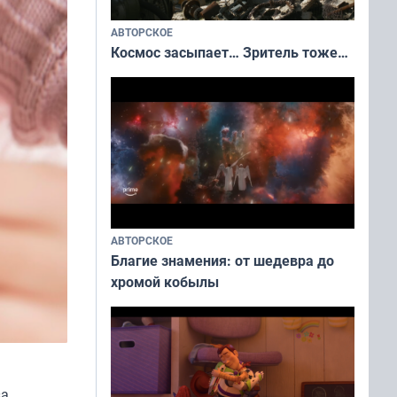
АВТОРСКОЕ
Космос засыпает… Зритель тоже…
АВТОРСКОЕ
Благие знамения: от шедевра до
хромой кобылы
за