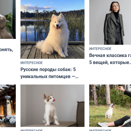
ИНТЕРЕСНОЕ
онять,
Вечная классика г
5 вещей, которые
ИНТЕРЕСНОЕ
верьте
Русские породы собак: 5
не выходят из мо
уникальных питомцев —
выглядеть стильн
национальные сокровища
и актуально в люб
с удивительной историей
и характером
ИНТЕРЕСНОЕ
ИНТЕРЕСНОЕ