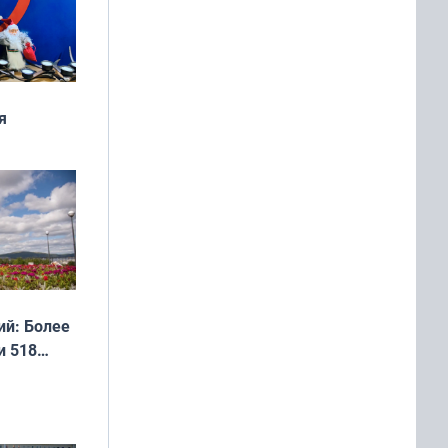
я
дня
 мира
й: Более
и 518