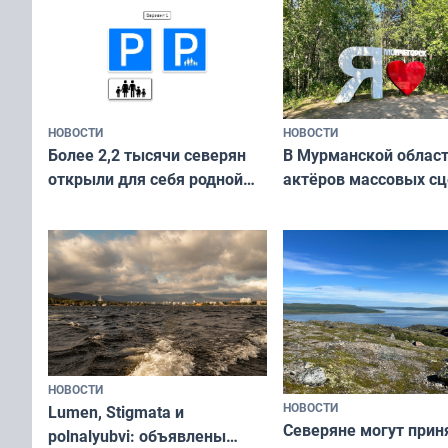
НОВОСТИ
НОВОСТИ
В Мурманской облас
Более 2,2 тысячи северян
актёров массовых сц
открыли для себя родной
съёмок в
край в рамках проекта
короткометражном 
«Туризм для своих»
НОВОСТИ
НОВОСТИ
Lumen, Stigmata и
Северяне могут прин
polnalyubvi: объявлены