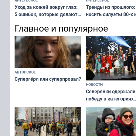
Тренды из прошлого:
Уход за кожей вокруг глаз:
носить силуэты 80-х и
5 ошибок, которые делают
х — как выглядеть
все — как исправить
Главное и популярное
современно и стильн
и вернуть свежий взгляд
переплат
без дорогих средств
АВТОРСКОЕ
Супергёрл или суперпровал?
НОВОСТИ
Северянки одержали
победу в категориях
всероссийского конк
«Мисс и Миссис Вели
Русь»