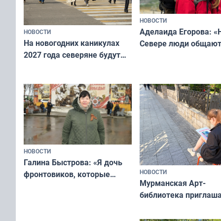
НОВОСТИ
Аделаида Егорова: «
НОВОСТИ
На новогодних каникулах
Севере люди общают
2027 года северяне будут
не потому, что это вы
отдыхать 11 дней
а потому что
ты им интересен»
НОВОСТИ
Галина Быстрова: «Я дочь
НОВОСТИ
фронтовиков, которые
Мурманская Арт-
приехали осваивать Север»
библиотека приглаша
сотрудничеству худ
и фотографов