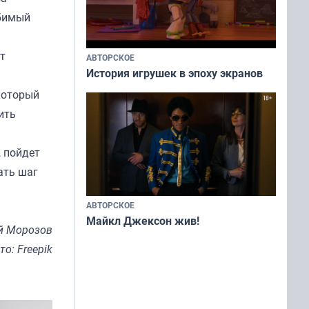
юбимый
т
АВТОРСКОЕ
История игрушек в эпоху экранов
 который
ить
, пойдет
ать шаг
АВТОРСКОЕ
Майкл Джексон жив!
й Морозов
то: Freepik