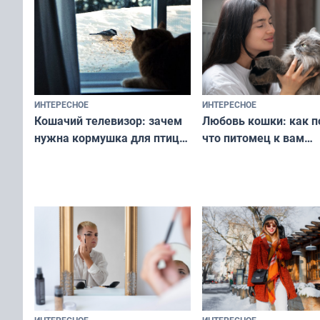
ИНТЕРЕСНОЕ
ИНТЕРЕСНОЕ
Любовь кошки: как п
Кошачий телевизор: зачем
что питомец к вам
нужна кормушка для птиц
не равнодушен — про
за окном — простое
вашу с ним связь
решение от скуки и стресса
у питомца
ИНТЕРЕСНОЕ
ИНТЕРЕСНОЕ