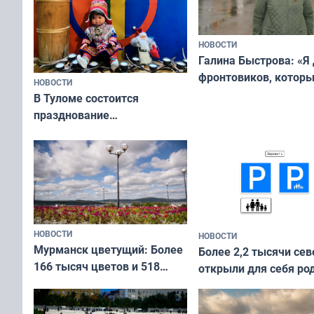
НОВОСТИ
Галина Быстрова: «Я
фронтовиков, котор
НОВОСТИ
приехали осваивать 
В Туломе состоится
празднование
Международного дня
коренных народов мира
НОВОСТИ
НОВОСТИ
Мурманск цветущий: Более
Более 2,2 тысячи сев
166 тысяч цветов и 518
открыли для себя ро
вазонов
край в рамках проек
«Туризм для своих»