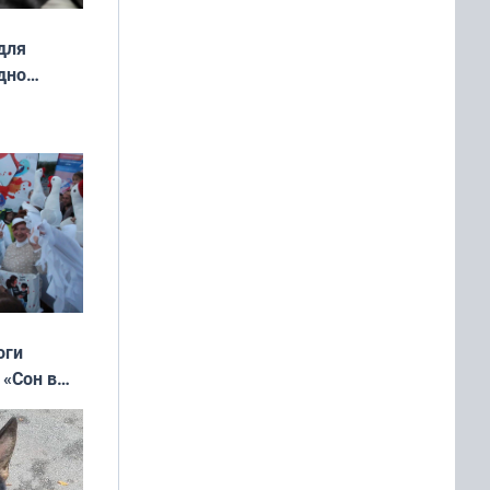
для
дно
ок —
ять
 и без
оги
 «Сон в
ь»