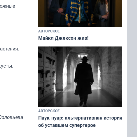
можные
АВТОРСКОЕ
Майкл Джексон жив!
растения.
кусты.
АВТОРСКОЕ
Соловьева
Паук-нуар: альтернативная история
об уставшем супергерое