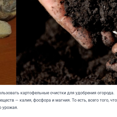
ользовать картофельные очистки для удобрения огорода.
ществ — калия, фосфора и магния. То есть, всего того, что
о урожая.