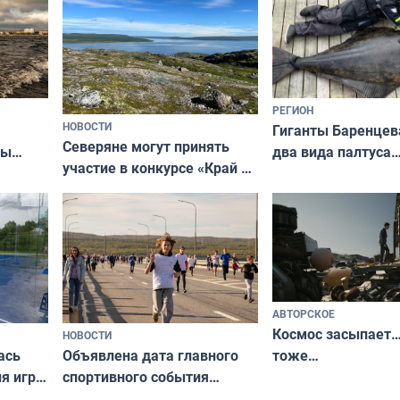
РЕГИОН
НОВОСТИ
Гиганты Баренцев
Северяне могут принять
два вида палтуса
ны
участие в конкурсе «Край у
и их рекордные т
ля
северной границы: фотогид
да
по Печенгскому округу»
АВТОРСКОЕ
Космос засыпает…
НОВОСТИ
ась
Объявлена дата главного
тоже…
ля игры
спортивного события
Заполярья: как зарождался