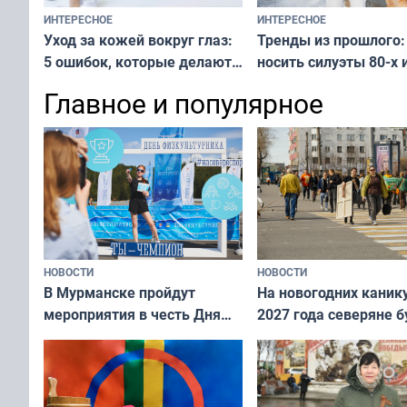
ИНТЕРЕСНОЕ
ИНТЕРЕСНОЕ
Тренды из прошлого:
Уход за кожей вокруг глаз:
носить силуэты 80-х и
5 ошибок, которые делают
х — как выглядеть
все — как исправить
Главное и популярное
современно и стильн
и вернуть свежий взгляд
переплат
без дорогих средств
НОВОСТИ
НОВОСТИ
В Мурманске пройдут
На новогодних каник
мероприятия в честь Дня
2027 года северяне б
физкультурника
отдыхать 11 дней