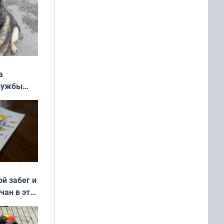
а
службы
ой забег и
чан в эти