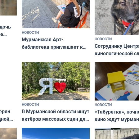
 дочь
НОВОСТИ
ые
Мурманская Арт-
НОВОСТИ
Север»
Сотруднику Центр
библиотека приглашает к
кинологической 
сотрудничеству художников
ищут новый дом
и фотографов
НОВОСТИ
НОВОСТИ
В Мурманской области ищут
ерян
«Табуретка», ночн
актёров массовых сцен для
дной
кино ждут мурман
съёмок в
та
выходные
короткометражном фильме