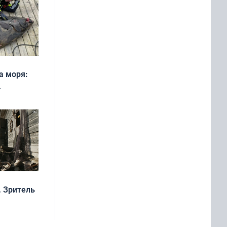
а моря:
рофеи
 Зритель