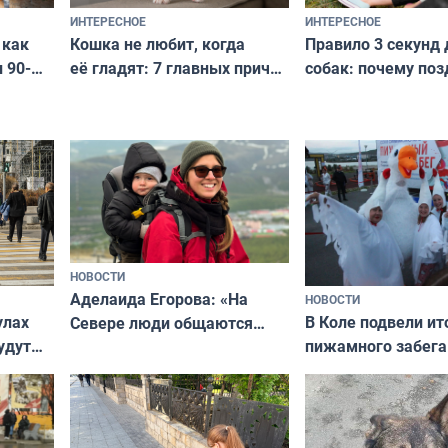
ИНТЕРЕСНОЕ
ИНТЕРЕСНОЕ
Кошка не любит, когда
Правило 3 секунд 
 как
её гладят: 7 главных причин
собак: почему поз
 90-
и как исправить — как найти
ругать за проступ
подход даже к самому
научитесь объясн
о без
независимому питомцу
питомцу всё сразу
криков
НОВОСТИ
Аделаида Егорова: «На
НОВОСТИ
В Коле подвели ит
улах
Севере люди общаются
пижамного забега
удут
не потому, что это выгодно,
Олимпийскую ноч
а потому что
ты им интересен»