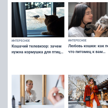
ИНТЕРЕСНОЕ
ИНТЕРЕСНОЕ
Любовь кошки: как п
Кошачий телевизор: зачем
что питомец к вам
нужна кормушка для птиц
не равнодушен — про
за окном — простое
вашу с ним связь
решение от скуки и стресса
у питомца