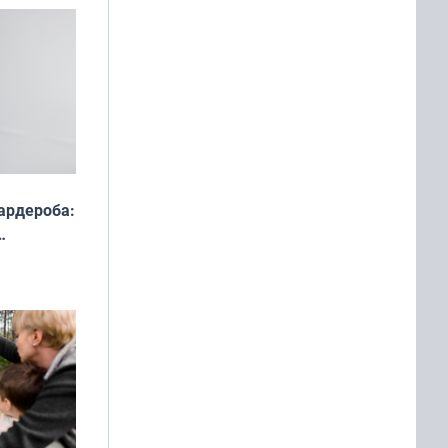
ардероба:
ды — как
о
ой сезон