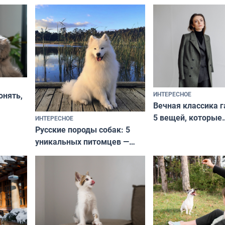
ИНТЕРЕСНОЕ
онять,
Вечная классика г
5 вещей, которые
ИНТЕРЕСНОЕ
верьте
Русские породы собак: 5
не выходят из мо
уникальных питомцев —
выглядеть стильн
национальные сокровища
и актуально в люб
с удивительной историей
и характером